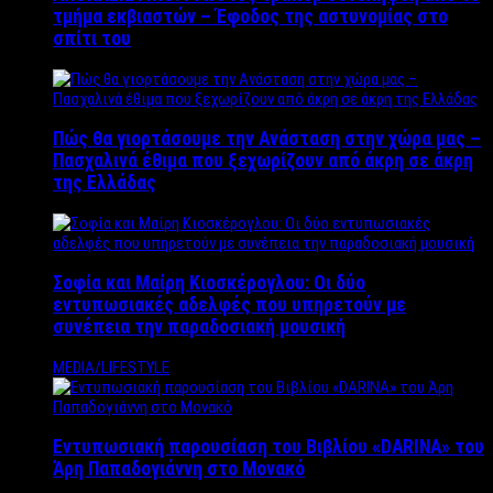
τμήμα εκβιαστών – Έφοδος της αστυνομίας στο
σπίτι του
Πώς θα γιορτάσουμε την Ανάσταση στην χώρα μας –
Πασχαλινά έθιμα που ξεχωρίζουν από άκρη σε άκρη
της Ελλάδας
Σοφία και Μαίρη Κιοσκέρογλου: Οι δύο
εντυπωσιακές αδελφές που υπηρετούν με
συνέπεια την παραδοσιακή μουσική
MEDIA/LIFESTYLE
Εντυπωσιακή παρουσίαση του Βιβλίου «DARINA» του
Άρη Παπαδογιάννη στο Μονακό