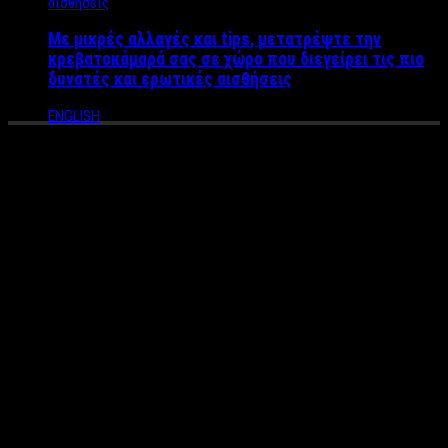
Με μικρές αλλαγές και tips, μετατρέψτε την
κρεβατοκάμαρά σας σε χώρο που διεγείρει τις πιο
δυνατές και ερωτικές αισθήσεις
ENGLISH
“Στα μπαράκια” με την
Ιzabella – H εντυπωσιακή
τραγουδίστρια έρχεται να
βάλει φωτιές!
Είναι νέα, ωραία, ταλαντούχα και πολλά υποσχόμενη στο χώρο
της δισκογραφίας.
Μας συστήνεται δισκογραφικά από την
Real Music
με νέο
τραγούδι που θα χορέψουν όλοι
“στα μπαράκια”
.