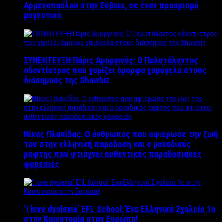
Αρμενοπούλου στην Εύβοια, σε έναν προορισμό
μαγευτικό
ΣΥΝΕΝΤΕΥΞΗ Πάρις Αμοργινός: O Πολυτάλαντος
οδοντίατρος που χαρίζει όμορφα χαμόγελα στους
διάσημους της Showbiz
Νίκος Πλακίδας: O άνθρωπος που αφιέρωσε την ζωή
του στην ελληνική παράδοση και ο μοναδικός
ράφτης που φτιάχνει αυθεντικές παραδοσιακές
φορεσιές
‘Ι love dyslexia’ EFL School: Ένα Ελληνικό Σχολείo 1ο
στην Καινοτομία στην Ευρώπη!