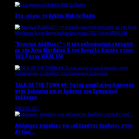
Στο «αέρα» το Kyklos Web tv/Radio
“Kερνάμε Αλήθειες” – Η νέα ραδιοφωνική εκπομπή
με την Άννα Ματθαίου & τον Βαγγέλη Καράλη στους
102,7 στον VIRAL FM
TALK OF THE TOWN #9: Τα top μαγαζιά για διακοπές
στην Σαλαμίνα και οι δράσεις του Εμπορικού
Συλλόγου
ΣΧΕΣΕΙΣ/ΣΕΞ
Απόμερες παραλίες για «αξέχαστες βραδιές» στην
Αττική …