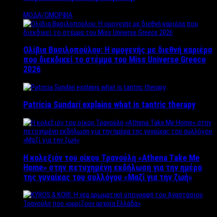
ΜΟΔΑ/ΟΜΟΡΦΙΑ
Ολίβια Βασιλοπούλου: Η ομογενής με διεθνή καριέρα
που διεκδικεί το στέμμα του Miss Universe Greece
2026
Patricia Sundari explains what is tantric therapy
Η κολεξιόν του οίκου Τρανούλη «Athena Take Me
Home» στην πετυχημένη εκδήλωση για την ημέρα
της γυναίκας του συλλόγου «Μαζί για την ζωή»