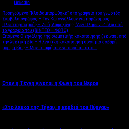
LinkedIn
Προηγούμενο
“Κλειδαμπαρώθηκε” στο γραφείο του γνωστός
Συμβολαιογράφος – Τον Καταγγέλλουν για παράνομους
Πλειστηριασμούς – Ζωή, Λαφαζάνης, “Δεν Πληρώνω” έξω από
το γραφείο του (BINTEO – ΦΩΤΟ)
Επόμενο
Ο εφιάλτης της σωματικής κακοποίησης ξεκινάει από
την λεκτική βία – Η λεκτική κακοποίηση είναι μια σοβαρή
μορφή βίας – Μην το αφήσεις να περάσει έτσι …
Σχετικά άρθρα
Όταν η Τέχνη γίνεται η Φωνή του Νερού
«Στο λευκό της Τήνου, η καρδιά του Πύργου»