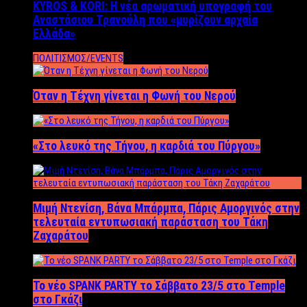
KYROS & KORI: Η νέα αρωματική υπογραφή του
Αναστάσιου Τρανούλη που «μυρίζουν αρχαία
Ελλάδα»
ΠΟΛΙΤΙΣΜΟΣ/EVENTS
Όταν η Τέχνη γίνεται η Φωνή του Νερού
«Στο λευκό της Τήνου, η καρδιά του Πύργου»
Μιμή Ντενίση, Βάνα Μπάρμπα, Πάρις Αμοργινός στην
τελευταία εντυπωσιακή παράσταση του Τάκη
Ζαχαράτου
Το νέο SPANK PARTY το Σάββατο 23/5 στο Temple
στο Γκάζι