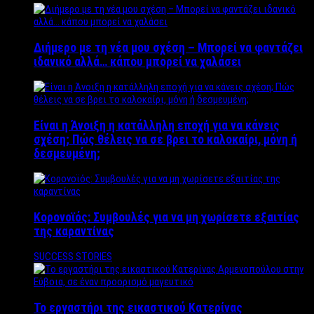
Διήμερο με τη νέα μου σχέση – Μπορεί να φαντάζει
ιδανικό αλλά… κάπου μπορεί να χαλάσει
Είναι η Άνοιξη η κατάλληλη εποχή για να κάνεις
σχέση; Πώς θέλεις να σε βρει το καλοκαίρι, μόνη ή
δεσμευμένη;
Κορονοϊός: Συμβουλές για να μη χωρίσετε εξαιτίας
της καραντίνας
SUCCESS STORIES
Το εργαστήρι της εικαστικού Κατερίνας