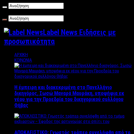
Παρασκευή , 07/08/2026
Label News Ειδήσεις με
προσωπικότητα
ΑΡΧΙΚΗ
ΚΟΙΝΩΝΙΑ
Η έμπειρη και διακεκριμένη στο Πανελλήνιο
δικηγόρος, Σωσώ Μαναρά Μαυράκη, υποψήφια εκ
νέου για την Προεδρία του δικηγορικού συλλόγου
Θήβας
ΑΠΟΚΛΕΙΣΤΙΚΟ: Γνωστός τράπερ συνελήφθη από το