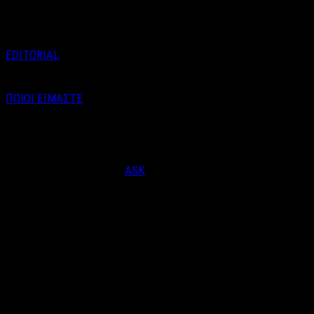
Ιανουαρίου, σε …
EDITORIAL
ΠΟΙΟΙ ΕΙΜΑΣΤΕ
Email : info@labelnews.gr
Τηλέφωνο : 6998712903
(Βαγγέλης Καράλης - Αρχισυντάκτης)
Designed & Developed by
ASK
© Copyright 2026, LabelNews - All Rights Reserved