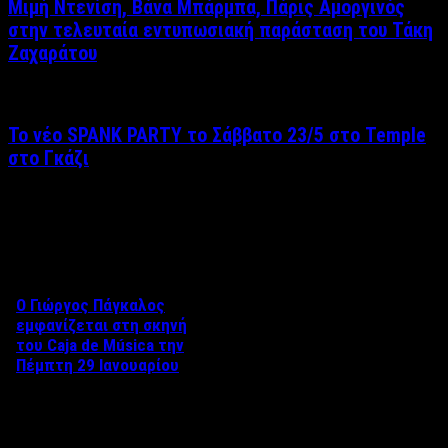
Μιμή Ντενίση, Βάνα Μπάρμπα, Πάρις Αμοργινός
στην τελευταία εντυπωσιακή παράσταση του Τάκη
Ζαχαράτου
Το νέο SPANK PARTY το Σάββατο 23/5 στο Temple
στο Γκάζι
Δείτε επίσης
Ο Γιώργος Πάγκαλος
εμφανίζεται στη σκηνή
του Caja de Música την
Πέμπτη 29 Ιανουαρίου
Ο Γιώργος Πάγκαλος
εμφανίζεται στη σκηνή του
Caja de Música την Πέμπτη 29