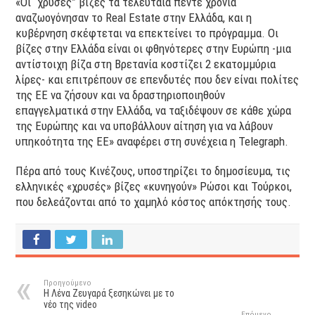
«Οι “χρυσές” βίζες τα τελευταία πέντε χρόνια
αναζωογόνησαν το Real Estate στην Ελλάδα, και η
κυβέρνηση σκέφτεται να επεκτείνει το πρόγραμμα. Οι
βίζες στην Ελλάδα είναι οι φθηνότερες στην Ευρώπη -μια
αντίστοιχη βίζα στη Βρετανία κοστίζει 2 εκατομμύρια
λίρες- και επιτρέπουν σε επενδυτές που δεν είναι πολίτες
της ΕΕ να ζήσουν και να δραστηριοποιηθούν
επαγγελματικά στην Ελλάδα, να ταξιδέψουν σε κάθε χώρα
της Ευρώπης και να υποβάλλουν αίτηση για να λάβουν
υπηκοότητα της ΕΕ» αναφέρει στη συνέχεια η Telegraph.
Πέρα από τους Κινέζους, υποστηρίζει το δημοσίευμα, τις
ελληνικές «χρυσές» βίζες «κυνηγούν» Ρώσοι και Τούρκοι,
που δελεάζονται από το χαμηλό κόστος απόκτησής τους.
Προηγούμενο
Η Λένα Ζευγαρά ξεσηκώνει με το
νέο της video
Επόμενο