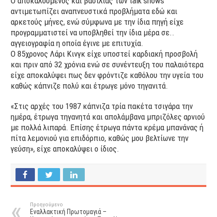
Ο αποκαλούμενος και βασιλιάς των talk shows
αντιμετωπίζει αναπνευστικά προβλήματα εδώ και
αρκετούς μήνες, ενώ σύμφωνα με την ίδια πηγή είχε
προγραμματιστεί να υποβληθεί την ίδια μέρα σε..
αγγειογραφία η οποία έγινε με επιτυχία.
Ο 85χρονος Λάρι Κινγκ είχε υποστεί καρδιακή προσβολή
και πριν από 32 χρόνια ενώ σε συνέντευξη του παλαιότερα
είχε αποκαλύψει πως δεν φρόντιζε καθόλου την υγεία του
καθώς κάπνιζε πολύ και έτρωγε μόνο τηγανιτά.
«Στις αρχές του 1987 κάπνιζα τρία πακέτα τσιγάρα την
ημέρα, έτρωγα τηγανητά και απολάμβανα μπριζόλες αρνιού
με πολλά λιπαρά. Επίσης έτρωγα πάντα κρέμα μπανάνας ή
πίτα λεμονιού για επιδόρπιο, καθώς μου βελτίωνε την
γεύση», είχε αποκαλύψει ο ίδιος.
Προηγούμενο
Εναλλακτική Πρωτομαγιά –