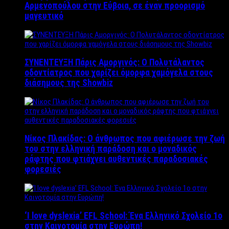
Αρμενοπούλου στην Εύβοια, σε έναν προορισμό
μαγευτικό
ΣΥΝΕΝΤΕΥΞΗ Πάρις Αμοργινός: O Πολυτάλαντος
οδοντίατρος που χαρίζει όμορφα χαμόγελα στους
διάσημους της Showbiz
Νίκος Πλακίδας: O άνθρωπος που αφιέρωσε την ζωή
του στην ελληνική παράδοση και ο μοναδικός
ράφτης που φτιάχνει αυθεντικές παραδοσιακές
φορεσιές
‘Ι love dyslexia’ EFL School: Ένα Ελληνικό Σχολείo 1ο
στην Καινοτομία στην Ευρώπη!