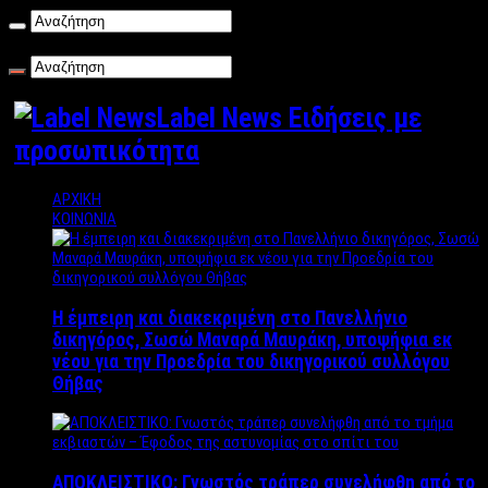
Σάββατο , 08/08/2026
Label News Ειδήσεις με
προσωπικότητα
ΑΡΧΙΚΗ
ΚΟΙΝΩΝΙΑ
Η έμπειρη και διακεκριμένη στο Πανελλήνιο
δικηγόρος, Σωσώ Μαναρά Μαυράκη, υποψήφια εκ
νέου για την Προεδρία του δικηγορικού συλλόγου
Θήβας
ΑΠΟΚΛΕΙΣΤΙΚΟ: Γνωστός τράπερ συνελήφθη από το