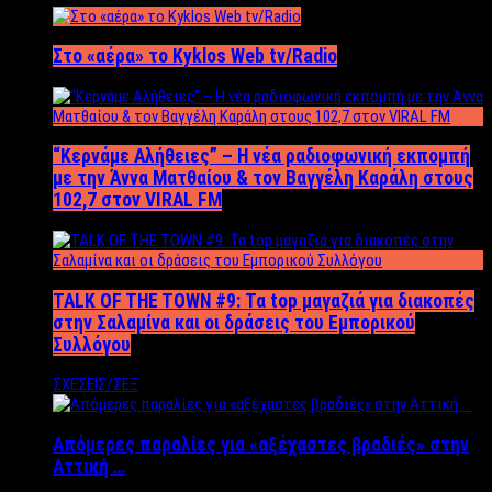
Στο «αέρα» το Kyklos Web tv/Radio
“Kερνάμε Αλήθειες” – Η νέα ραδιοφωνική εκπομπή
με την Άννα Ματθαίου & τον Βαγγέλη Καράλη στους
102,7 στον VIRAL FM
TALK OF THE TOWN #9: Τα top μαγαζιά για διακοπές
στην Σαλαμίνα και οι δράσεις του Εμπορικού
Συλλόγου
ΣΧΕΣΕΙΣ/ΣΕΞ
Απόμερες παραλίες για «αξέχαστες βραδιές» στην
Αττική …