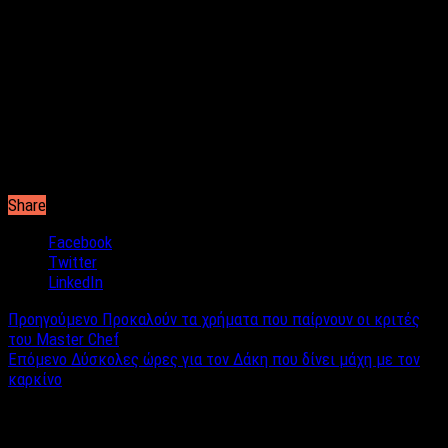
Έτσι λοιπόν αν και ο ΣΚΑΪ ήθελε πολύ να τον έχει στην κριτική
επιτροπή του VOICE τελικά ο Ρέμος αποφάσισε πως είναι
καλύτερα να κάνει αυτό που σχεδιάζει με συνεργάτες του εδώ
και καιρό και μάλιστα σε έναν καινούργιο τηλεοπτικό σταθμό.
Η συμφωνία μάλιστα με το ΟΝΕ είναι σε προχωρημένο στάδιο
και επιθυμία των δύο πλευρών είναι η καινούργια μουσική
εκπομπή με παρουσιαστή τον Αντώνη Ρέμο να κάνει πρεμιέρα
πριν από το τέλος της χρονιάς.
Share
Facebook
Twitter
LinkedIn
Προηγούμενο
Προκαλούν τα χρήματα που παίρνουν οι κριτές
του Master Chef
Επόμενο
Δύσκολες ώρες για τον Δάκη που δίνει μάχη με τον
καρκίνο
Σχετικά άρθρα