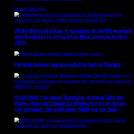
ΜΟΔΑ/ΟΜΟΡΦΙΑ
Ολίβια Βασιλοπούλου: Η ομογενής με διεθνή καριέρα
που διεκδικεί το στέμμα του Miss Universe Greece
2026
Patricia Sundari explains what is tantric therapy
Η κολεξιόν του οίκου Τρανούλη «Athena Take Me
Home» στην πετυχημένη εκδήλωση για την ημέρα
της γυναίκας του συλλόγου «Μαζί για την ζωή»