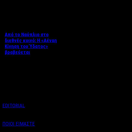
Δείτε επίσης
Από το Ναύπλιο στο
διεθνές κοινό: Η «Αέναη
Κίνηση του Ύδατος»
βραβεύεται
Στο πλαίσιο του 8ου Διεθνούς
Φεστιβάλ Κινηματογράφου
Ναυπλίου «ΓΕΦΥΡΕΣ», το
ντοκιμαντέρ «Η Αέναη Κίνηση
του …
EDITORIAL
ΠΟΙΟΙ ΕΙΜΑΣΤΕ