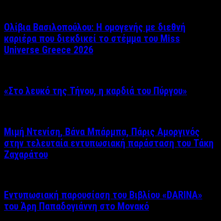
Ολίβια Βασιλοπούλου: Η ομογενής με διεθνή
καριέρα που διεκδικεί το στέμμα του Miss
Universe Greece 2026
«Στο λευκό της Τήνου, η καρδιά του Πύργου»
Μιμή Ντενίση, Βάνα Μπάρμπα, Πάρις Αμοργινός
στην τελευταία εντυπωσιακή παράσταση του Τάκη
Ζαχαράτου
Εντυπωσιακή παρουσίαση του Βιβλίου «DARINA»
του Άρη Παπαδογιάννη στο Μονακό