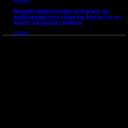
Με μικρές αλλαγές και tips, μετατρέψτε την
κρεβατοκάμαρά σας σε χώρο που διεγείρει τις πιο
δυνατές και ερωτικές αισθήσεις
ENGLISH
Στο One του Μαρινάκη ο
Ρέμος με δική του εκπομπή
Σύμφωνα με πληροφορίες ο Αντώνης Ρέμος έχει μιλήσει με τη
διοίκηση του ΟΝΕ, του νέου τηλεοπτικού σταθμού που
αναμένεται να βγει επίσημα στον αέρα τον επόμενο μήνα με
σκοπό να παρουσιάσει μία μουσική εκπομπή. Επιθυμία του
Ρέμου όσο και της διοίκησης του ΟΝΕ είναι η εκπομπή να
κάνει αφιερώματα σε πρόσωπα από τη μουσική σκηνή, δηλαδή
συνθέτες, στιχουργούς, καλλιτέχνες και να είναι καλεσμένοι
τόσο ερμηνευτές όσο και πρόσωπα από το φιλικό και
επαγγελματικό περιβάλλον τους. Η εκπομπή αυτή είναι κάτι
που επιθυμεί πολύ να κάνει ο Ρέμος.