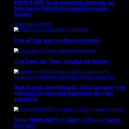
KYROS & KORI: Η νέα αρωματική υπογραφή του
Αναστάσιου Τρανούλη που «μυρίζουν αρχαία
Ελλάδα»
ΠΟΛΙΤΙΣΜΟΣ/EVENTS
Όταν η Τέχνη γίνεται η Φωνή του Νερού
«Στο λευκό της Τήνου, η καρδιά του Πύργου»
Μιμή Ντενίση, Βάνα Μπάρμπα, Πάρις Αμοργινός στην
τελευταία εντυπωσιακή παράσταση του Τάκη
Ζαχαράτου
Το νέο SPANK PARTY το Σάββατο 23/5 στο Temple
στο Γκάζι