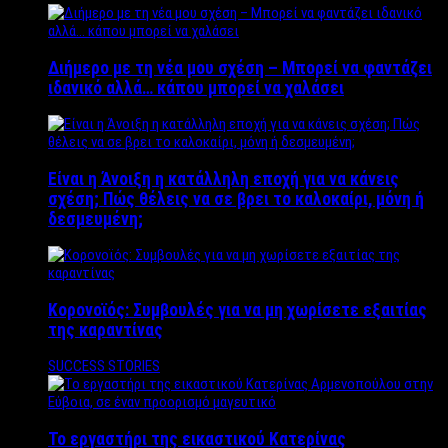
Διήμερο με τη νέα μου σχέση – Μπορεί να φαντάζει
ιδανικό αλλά… κάπου μπορεί να χαλάσει
Είναι η Άνοιξη η κατάλληλη εποχή για να κάνεις
σχέση; Πώς θέλεις να σε βρει το καλοκαίρι, μόνη ή
δεσμευμένη;
Κορονοϊός: Συμβουλές για να μη χωρίσετε εξαιτίας
της καραντίνας
SUCCESS STORIES
Το εργαστήρι της εικαστικού Κατερίνας