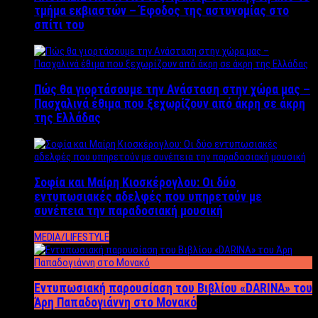
τμήμα εκβιαστών – Έφοδος της αστυνομίας στο
σπίτι του
Πώς θα γιορτάσουμε την Ανάσταση στην χώρα μας –
Πασχαλινά έθιμα που ξεχωρίζουν από άκρη σε άκρη
της Ελλάδας
Σοφία και Μαίρη Κιοσκέρογλου: Οι δύο
εντυπωσιακές αδελφές που υπηρετούν με
συνέπεια την παραδοσιακή μουσική
MEDIA/LIFESTYLE
Εντυπωσιακή παρουσίαση του Βιβλίου «DARINA» του
Άρη Παπαδογιάννη στο Μονακό