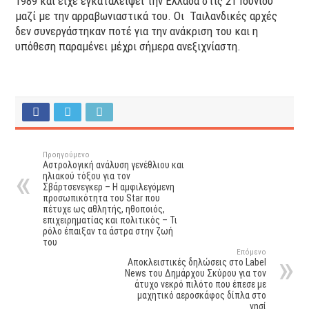
1989 και είχε εγκαταλείψει την Ελλάδα στις 21 Ιουνίου
μαζί με την αρραβωνιαστικά του. Οι Ταιλανδικές αρχές
δεν συνεργάστηκαν ποτέ για την ανάκριση του και η
υπόθεση παραμένει μέχρι σήμερα ανεξιχνίαστη.
Προηγούμενο
Αστρολογική ανάλυση γενέθλιου και
ηλιακού τόξου για τον
Σβάρτσενεγκερ – Η αμφιλεγόμενη
προσωπικότητα του Star που
πέτυχε ως αθλητής, ηθοποιός,
επιχειρηματίας και πολιτικός – Τι
ρόλο έπαιξαν τα άστρα στην ζωή
του
Επόμενο
Αποκλειστικές δηλώσεις στο Label
News του Δημάρχου Σκύρου για τον
άτυχο νεκρό πιλότο που έπεσε με
μαχητικό αεροσκάφος δίπλα στο
νησί