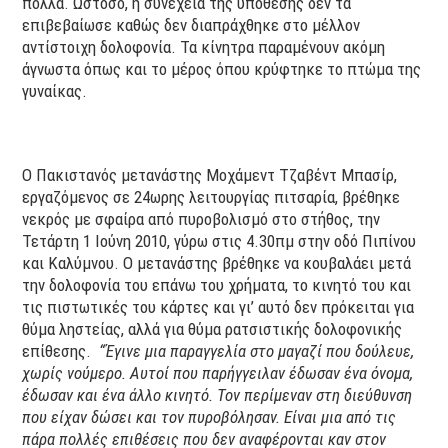
πολλά. Ωστόσο, η συνέχεια της υπόθεσης δεν τα
επιβεβαίωσε καθώς δεν διαπράχθηκε στο μέλλον
αντίστοιχη δολοφονία. Τα κίνητρα παραμένουν ακόμη
άγνωστα όπως και το μέρος όπου κρύφτηκε το πτώμα της
γυναίκας.
Ο Πακιστανός μετανάστης Μοχάμεντ Τζαβέντ Μπασίρ,
εργαζόμενος σε 24ωρης λειτουργίας πιτσαρία, βρέθηκε
νεκρός με σφαίρα από πυροβολισμό στο στήθος, την
Τετάρτη 1 Ιούνη 2010, γύρω στις 4.30πμ στην οδό Πιπίνου
και Καλύμνου. Ο μετανάστης βρέθηκε να κουβαλάει μετά
την δολοφονία του επάνω του χρήματα, το κινητό του και
τις πιστωτικές του κάρτες και γι’ αυτό δεν πρόκειται για
θύμα ληστείας, αλλά για θύμα ρατσιστικής δολοφονικής
επίθεσης.
“Έγινε μια παραγγελία στο μαγαζί που δούλευε,
χωρίς νούμερο. Αυτοί που παρήγγειλαν έδωσαν ένα όνομα,
έδωσαν και ένα άλλο κινητό.
Τον περίμεναν στη διεύθυνση
που είχαν δώσει και τον πυροβόλησαν.
Είναι μια από τις
πάρα πολλές επιθέσεις που δεν αναφέρονται καν στον