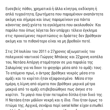
Ευσεβείς πόθοι, χρηματικά ή άλλα κίνητρα, εκδίκηση ή
απλά τυχαιότητα; Ερωτήματα που παραμένουν αναπάντητα
ακόμη και σήμερα και ίσως παραμείνουν για πάντα
κάνοντας ανεξιχνίστα τα εγκλήματα που ακολουθούν. Και
παρόλο που όπως λέγεται δεν υπάρχει τέλειο έγκλημα
στις προκείμενες περιπτώσεις οι δράστες δεν βρέθηκαν
ακόμη και το πιθανότερο είναι να μη βρεθούν ποτέ.
Στις 24 Ιουλίου του 2011 ο 27χρονος αξιωματικός του
πολεμικού ναυτικού Γιώργος Μπάκας και 22χρονη κοπέλα
του, Νατάσα Απέργη σταμάτησαν σε μια παραλία της
Σαλαμίνας για να δουν το φεγγάρι μέσα από το αμάξι τους.
Το επόμενο πρωί, ο άντρας βρέθηκε νεκρός μέσα στο
αμάξι και το κορίτσι ήταν εξαφανισμένο. Μέσα στην
ημέρα, η λίμνη από αίματα που βρέθηκε μερικά μέτρα
μακριά από το αμάξι επιβεβαιώθηκε πως άνηκε στο
κορίτσι. Το μαγιό που ήταν πεταμένο δίπλα ήταν δικό της.
Η Νατάσα ήταν μάλλον νεκρή και η ίδια. Που ήταν όμως το
πτώμα της; Αρχικά, σενάρια περί serial killer είχαν ειπωθεί