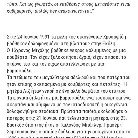
τύπο. Και ως γνωστόν, οι επιθέσεις στους μετανάστες είναι
καθημερινές, απλώς δεν ανακοινώνονται.”
Στις 24 Ιουνίου 1991 τα μέλη της οικογένειας Χρυσαφίδη
βρέθηκαν δολοφονημένα στη βίλα τους στην Εκάλη.
Ο 16χρονος Μιχάλης βρέθηκε νεκρός καλυμμένος με μια
κουβέρτα. Τον είχαν ξυλοκοπήσει άγρια, είχαν σπάσει το
στέρνο του και τον είχαν αποτελειώσει με μια
βαριοπούλα.
Τα πτώματα του μεγαλύτερου αδελφού και του πατέρα του
ήταν επίσης σκεπασμένα με κουβέρτες και πετσέτες. Η
μητέρα Λιζ ήταν νεκρή σε ένα άλλο δωμάτιο του σπιτιού.
Τα φονικά όπλα ήταν μια βαριοπούλα, ένα τσεκούρι και ένα
σκερπάνι και σύμφωνα με τον ιατροδικαστή η οικογένεια
δολοφονήθηκε σταδιακά. Πρώτα τα παιδιά, ακολούθησε ο
πατέρας στις 21 Ιουνίου και τελευταία η μητέρα, στις 23.
Βασικός ύποπτος ήταν ο Ταιλανδός Μπάτλερ, Πρασέρτ
Σερτουσουάνα, ο οποίος δούλευε για την οικογένεια από το