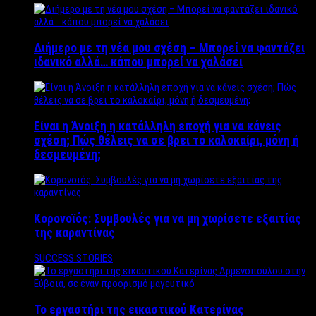
Διήμερο με τη νέα μου σχέση – Μπορεί να φαντάζει
ιδανικό αλλά… κάπου μπορεί να χαλάσει
Είναι η Άνοιξη η κατάλληλη εποχή για να κάνεις
σχέση; Πώς θέλεις να σε βρει το καλοκαίρι, μόνη ή
δεσμευμένη;
Κορονοϊός: Συμβουλές για να μη χωρίσετε εξαιτίας
της καραντίνας
SUCCESS STORIES
Το εργαστήρι της εικαστικού Κατερίνας