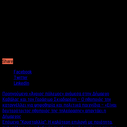
Την ζωή αυτής της ηλικίας (ξενύχτια, γυναίκες, καλοπέραση)
έτσι ώστε όταν πάω πίσω στο νησί μου να αρχίσω αυτό που
θελω πραγματικά. Να δημιουργήσω την δική μου οικογένεια και
να ανοίξω το δικό μου κομμωτήριο! Η απόφαση να είσαι
κομμωτής δεν είναι εύκολο πράγμα! Ζεις με αισθήματα με
κόσμο, θέλεις να βλέπεις τις γυναίκες και τους άνδρες να είναι
όμορφοι. Η υγειά και η περιποίηση είναι κομμάτι που με
εκφράζει μου αρέσει τόσο η περιποίηση όσο η εμφάνιση σε
θέματα ρούχων, παπουτσιών κλπ
Share
Facebook
Twitter
LinkedIn
Προηγούμενο
«Άγριος πόλεμος» ανάμεσα στην Δήμαρχο
Καβάλας και τον Γεράσιμο Σκιαδαρέση – Ο ηθοποιός την
καταγγέλλει για ψηφοθηρία και πολιτικά παιχνίδια – «Είναι
δευτερότριτος ηθοποιός της τηλεόρασης» απαντάει η
Δήμαρχος
Επόμενο
“Κρυσταλλία”: Η καλύτερη επιλογή με ποιότητα,