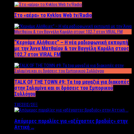
Στο «αέρα» το Kyklos Web tv/Radio
“Kερνάμε Αλήθειες” – Η νέα ραδιοφωνική εκπομπή
με την Άννα Ματθαίου & τον Βαγγέλη Καράλη στους
102,7 στον VIRAL FM
TALK OF THE TOWN #9: Τα top μαγαζιά για διακοπές
στην Σαλαμίνα και οι δράσεις του Εμπορικού
Συλλόγου
ΣΧΕΣΕΙΣ/ΣΕΞ
Απόμερες παραλίες για «αξέχαστες βραδιές» στην
Αττική …