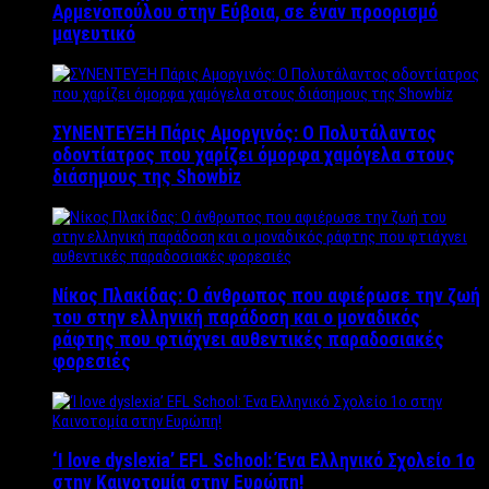
Αρμενοπούλου στην Εύβοια, σε έναν προορισμό
μαγευτικό
ΣΥΝΕΝΤΕΥΞΗ Πάρις Αμοργινός: O Πολυτάλαντος
οδοντίατρος που χαρίζει όμορφα χαμόγελα στους
διάσημους της Showbiz
Νίκος Πλακίδας: O άνθρωπος που αφιέρωσε την ζωή
του στην ελληνική παράδοση και ο μοναδικός
ράφτης που φτιάχνει αυθεντικές παραδοσιακές
φορεσιές
‘Ι love dyslexia’ EFL School: Ένα Ελληνικό Σχολείo 1ο
στην Καινοτομία στην Ευρώπη!