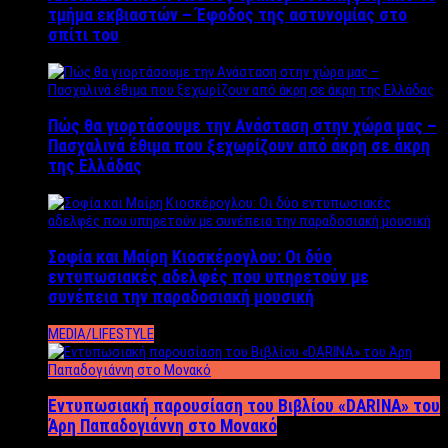
τμήμα εκβιαστών – Έφοδος της αστυνομίας στο
σπίτι του
Πώς θα γιορτάσουμε την Ανάσταση στην χώρα μας –
Πασχαλινά έθιμα που ξεχωρίζουν από άκρη σε άκρη
της Ελλάδας
Σοφία και Μαίρη Κιοσκέρογλου: Οι δύο
εντυπωσιακές αδελφές που υπηρετούν με
συνέπεια την παραδοσιακή μουσική
MEDIA/LIFESTYLE
Εντυπωσιακή παρουσίαση του Βιβλίου «DARINA» του
Άρη Παπαδογιάννη στο Μονακό