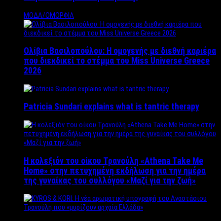
ΜΟΔΑ/ΟΜΟΡΦΙΑ
Ολίβια Βασιλοπούλου: Η ομογενής με διεθνή καριέρα
που διεκδικεί το στέμμα του Miss Universe Greece
2026
Patricia Sundari explains what is tantric therapy
Η κολεξιόν του οίκου Τρανούλη «Athena Take Me
Home» στην πετυχημένη εκδήλωση για την ημέρα
της γυναίκας του συλλόγου «Μαζί για την ζωή»