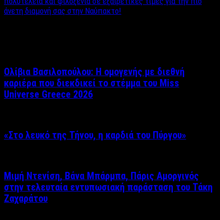
πολυτέλεια και φιλοξενία σε εξαιρετικές τιμές για την πιο
άνετη διαμονή σας στην Ναύπακτο!
Σχετικά άρθρα
Ολίβια Βασιλοπούλου: Η ομογενής με διεθνή
καριέρα που διεκδικεί το στέμμα του Miss
Universe Greece 2026
«Στο λευκό της Τήνου, η καρδιά του Πύργου»
Μιμή Ντενίση, Βάνα Μπάρμπα, Πάρις Αμοργινός
στην τελευταία εντυπωσιακή παράσταση του Τάκη
Ζαχαράτου