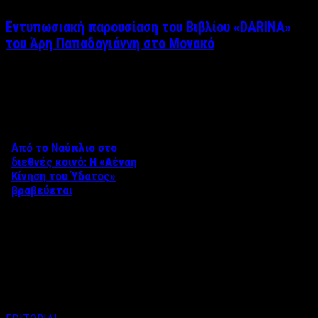
Εντυπωσιακή παρουσίαση του Βιβλίου «DARINA»
του Άρη Παπαδογιάννη στο Μονακό
Δείτε επίσης
Από το Ναύπλιο στο
διεθνές κοινό: Η «Αέναη
Κίνηση του Ύδατος»
βραβεύεται
Στο πλαίσιο του 8ου Διεθνούς
Φεστιβάλ Κινηματογράφου
Ναυπλίου «ΓΕΦΥΡΕΣ», το
ντοκιμαντέρ «Η Αέναη Κίνηση
του …