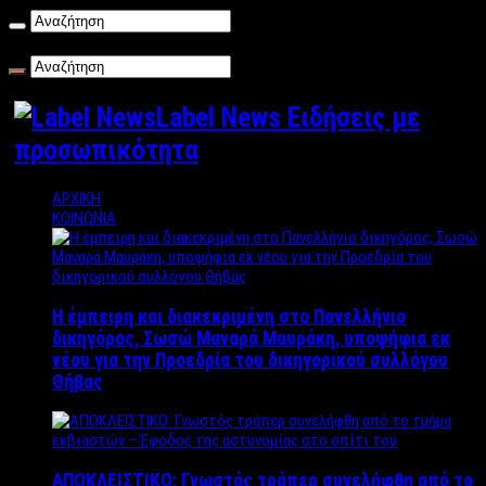
Κυριακή , 09/08/2026
Label News Ειδήσεις με
προσωπικότητα
ΑΡΧΙΚΗ
ΚΟΙΝΩΝΙΑ
Η έμπειρη και διακεκριμένη στο Πανελλήνιο
δικηγόρος, Σωσώ Μαναρά Μαυράκη, υποψήφια εκ
νέου για την Προεδρία του δικηγορικού συλλόγου
Θήβας
ΑΠΟΚΛΕΙΣΤΙΚΟ: Γνωστός τράπερ συνελήφθη από το