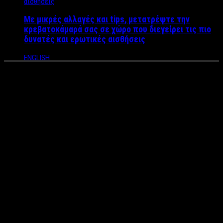
Με μικρές αλλαγές και tips, μετατρέψτε την
κρεβατοκάμαρά σας σε χώρο που διεγείρει τις πιο
δυνατές και ερωτικές αισθήσεις
ENGLISH
Συνέντευξη Παναγιώτης
Καραγιάννης: Τον γνωρίσαμε
μέσα από το Game of Love, οι
Κύπριοι τον λατρεύουν, τον
αποκαλούν “άρχοντα της
νύχτας” και είναι ένας από
τους σπουδαιότερους νέους