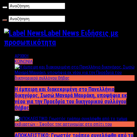
Κυριακή , 09/08/2026
Label News Ειδήσεις με
προσωπικότητα
ΑΡΧΙΚΗ
ΚΟΙΝΩΝΙΑ
Η έμπειρη και διακεκριμένη στο Πανελλήνιο
δικηγόρος, Σωσώ Μαναρά Μαυράκη, υποψήφια εκ
νέου για την Προεδρία του δικηγορικού συλλόγου
Θήβας
ΑΠΟΚΛΕΙΣΤΙΚΟ: Γνωστός τράπερ συνελήφθη από το