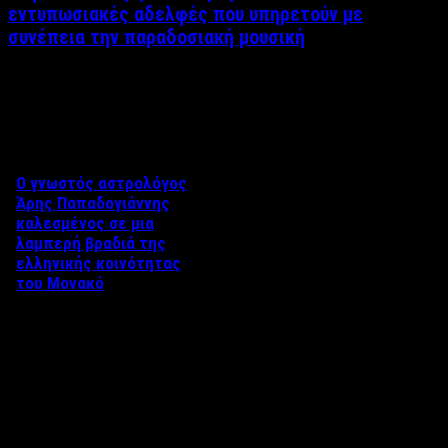
εντυπωσιακές αδελφές που υπηρετούν με
συνέπεια την παραδοσιακή μουσική
Δείτε επίσης
Ο γνωστός αστρολόγος
Άρης Παπαδογιάννης
καλεσμένος σε μια
λαμπερή βραδιά της
ελληνικής κοινότητας
του Μονακό
Η Ελληνική κοινότητα του
Μονακό διοργάνωσε μια
ιδιαίτερη βραδιά προς τιμήν
των Ολυμπιακών αθλητών που
…