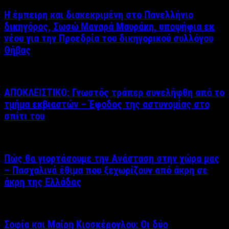
Η έμπειρη και διακεκριμένη στο Πανελλήνιο
δικηγόρος, Σωσώ Μαναρά Μαυράκη, υποψήφια εκ
νέου για την Προεδρία του δικηγορικού συλλόγου
Θήβας
ΑΠΟΚΛΕΙΣΤΙΚΟ: Γνωστός τράπερ συνελήφθη από το
τμήμα εκβιαστών – Έφοδος της αστυνομίας στο
σπίτι του
Πώς θα γιορτάσουμε την Ανάσταση στην χώρα μας
– Πασχαλινά έθιμα που ξεχωρίζουν από άκρη σε
άκρη της Ελλάδας
Σοφία και Μαίρη Κιοσκέρογλου: Οι δύο