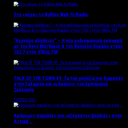
Στο «αέρα» το Kyklos Web tv/Radio
“Kερνάμε Αλήθειες” – Η νέα ραδιοφωνική εκπομπή
με την Άννα Ματθαίου & τον Βαγγέλη Καράλη στους
102,7 στον VIRAL FM
TALK OF THE TOWN #9: Τα top μαγαζιά για διακοπές
στην Σαλαμίνα και οι δράσεις του Εμπορικού
Συλλόγου
ΣΧΕΣΕΙΣ/ΣΕΞ
Απόμερες παραλίες για «αξέχαστες βραδιές» στην
Αττική …