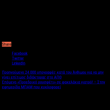
απ’ όλους, ιδίως στην περιοχή του κέντρου. Αν διαπιστώθηκαν
εμφανείς βλάβες, πρέπει άμεσα να ζητείται η συμβουλή
μηχανικού, του δήμου ή και ιδιώτη».
Καταλήγοντας, ο Γεράσιμος Παπαδόπουλος υπογράμμισε ότι
«θεωρούμε σχεδόν βέβαιο ότι θα επακολουθήσουν
μετασεισμοί. Και οι κάτοικοι θα πρέπει να είναι ψυχολογικά
έτοιμοι».
Share
Facebook
Twitter
LinkedIn
Προηγούμενο
24.000 υπογραφές κατά του Άνθιμου για να μην
γίνει επίτιμος διδάκτορας στο ΑΠΘ
Επόμενο
«Προεδρικό ρουσφέτι» σε φακελάκια γιατρό! – Στην
εφημερίδα ΜΠΑΜ που κυκλοφορεί
Σχετικά άρθρα