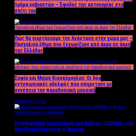
τμήμα εκβιαστών – Έφοδος της αστυνομίας στο
σπίτι του
Πώς θα γιορτάσουμε την Ανάσταση στην χώρα μας –
Πασχαλινά έθιμα που ξεχωρίζουν από άκρη σε άκρη
της Ελλάδας
Σοφία και Μαίρη Κιοσκέρογλου: Οι δύο
εντυπωσιακές αδελφές που υπηρετούν με
συνέπεια την παραδοσιακή μουσική
MEDIA/LIFESTYLE
Εντυπωσιακή παρουσίαση του Βιβλίου «DARINA» του
Άρη Παπαδογιάννη στο Μονακό