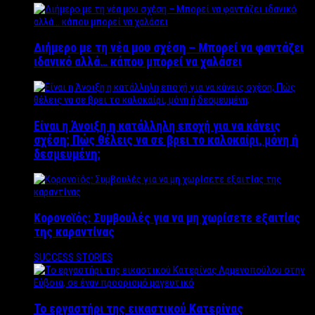
Διήμερο με τη νέα μου σχέση – Μπορεί να φαντάζει
ιδανικό αλλά… κάπου μπορεί να χαλάσει
Είναι η Άνοιξη η κατάλληλη εποχή για να κάνεις
σχέση; Πώς θέλεις να σε βρει το καλοκαίρι, μόνη ή
δεσμευμένη;
Κορονοϊός: Συμβουλές για να μη χωρίσετε εξαιτίας
της καραντίνας
SUCCESS STORIES
Το εργαστήρι της εικαστικού Κατερίνας