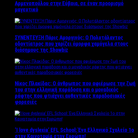
Αρμενοπούλου στην Εύβοια, σε έναν προορισμό
μαγευτικό
ΣΥΝΕΝΤΕΥΞΗ Πάρις Αμοργινός: O Πολυτάλαντος
οδοντίατρος που χαρίζει όμορφα χαμόγελα στους
διάσημους της Showbiz
Νίκος Πλακίδας: O άνθρωπος που αφιέρωσε την ζωή
του στην ελληνική παράδοση και ο μοναδικός
ράφτης που φτιάχνει αυθεντικές παραδοσιακές
φορεσιές
‘Ι love dyslexia’ EFL School: Ένα Ελληνικό Σχολείo 1ο
στην Καινοτομία στην Ευρώπη!