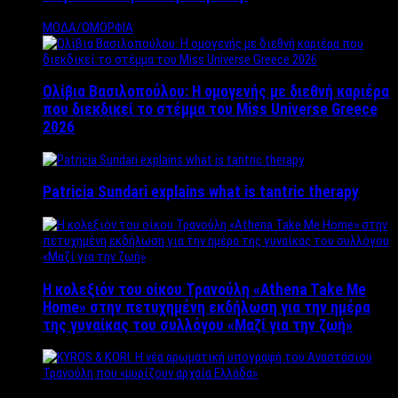
ΜΟΔΑ/ΟΜΟΡΦΙΑ
Ολίβια Βασιλοπούλου: Η ομογενής με διεθνή καριέρα
που διεκδικεί το στέμμα του Miss Universe Greece
2026
Patricia Sundari explains what is tantric therapy
Η κολεξιόν του οίκου Τρανούλη «Athena Take Me
Home» στην πετυχημένη εκδήλωση για την ημέρα
της γυναίκας του συλλόγου «Μαζί για την ζωή»