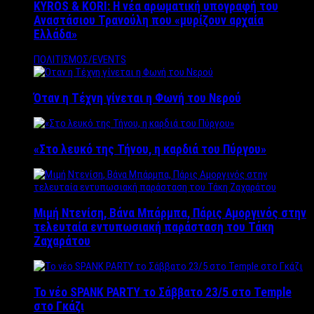
KYROS & KORI: Η νέα αρωματική υπογραφή του
Αναστάσιου Τρανούλη που «μυρίζουν αρχαία
Ελλάδα»
ΠΟΛΙΤΙΣΜΟΣ/EVENTS
Όταν η Τέχνη γίνεται η Φωνή του Νερού
«Στο λευκό της Τήνου, η καρδιά του Πύργου»
Μιμή Ντενίση, Βάνα Μπάρμπα, Πάρις Αμοργινός στην
τελευταία εντυπωσιακή παράσταση του Τάκη
Ζαχαράτου
Το νέο SPANK PARTY το Σάββατο 23/5 στο Temple
στο Γκάζι