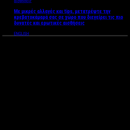
Με μικρές αλλαγές και tips, μετατρέψτε την
κρεβατοκάμαρά σας σε χώρο που διεγείρει τις πιο
δυνατές και ερωτικές αισθήσεις
ENGLISH
Συναγερμός από τους
σεισμολόγους: “Οι πολίτες θα
πρέπει να είναι ψυχολογικά
έτοιμοι – Δεν ξέρουμε αν
ήταν ο κύριος σεισμός”
Ισχυρή σεισμική δόνηση 5,3 βαθμών της κλίμακας Ρίχτερ
σημειώθηκε στις 14:13 στην Αττική. Ο σεισμός έγινε