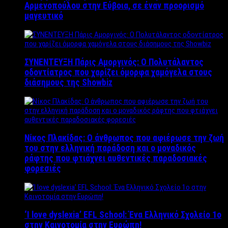
Αρμενοπούλου στην Εύβοια, σε έναν προορισμό
μαγευτικό
ΣΥΝΕΝΤΕΥΞΗ Πάρις Αμοργινός: O Πολυτάλαντος
οδοντίατρος που χαρίζει όμορφα χαμόγελα στους
διάσημους της Showbiz
Νίκος Πλακίδας: O άνθρωπος που αφιέρωσε την ζωή
του στην ελληνική παράδοση και ο μοναδικός
ράφτης που φτιάχνει αυθεντικές παραδοσιακές
φορεσιές
‘Ι love dyslexia’ EFL School: Ένα Ελληνικό Σχολείo 1ο
στην Καινοτομία στην Ευρώπη!