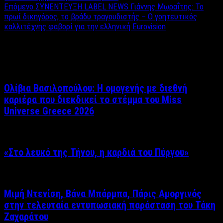
Επόμενο
ΣΥΝΕΝΤΕΥΞΗ LABEL NEWS Γιάννης Μωραΐτης: Το
πρωί δικηγόρος, το βράδυ τραγουδιστής – Ο γοητευτικός
καλλιτέχνης φαβορί για την ελληνική Eurovision
Σχετικά άρθρα
Ολίβια Βασιλοπούλου: Η ομογενής με διεθνή
καριέρα που διεκδικεί το στέμμα του Miss
Universe Greece 2026
«Στο λευκό της Τήνου, η καρδιά του Πύργου»
Μιμή Ντενίση, Βάνα Μπάρμπα, Πάρις Αμοργινός
στην τελευταία εντυπωσιακή παράσταση του Τάκη
Ζαχαράτου