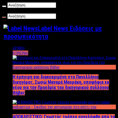
Δευτέρα , 10/08/2026
Label News Ειδήσεις με
προσωπικότητα
ΑΡΧΙΚΗ
ΚΟΙΝΩΝΙΑ
Η έμπειρη και διακεκριμένη στο Πανελλήνιο
δικηγόρος, Σωσώ Μαναρά Μαυράκη, υποψήφια εκ
νέου για την Προεδρία του δικηγορικού συλλόγου
Θήβας
ΑΠΟΚΛΕΙΣΤΙΚΟ: Γνωστός τράπερ συνελήφθη από το