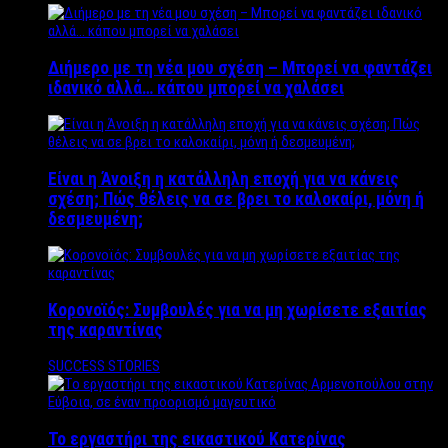
Διήμερο με τη νέα μου σχέση – Μπορεί να φαντάζει
ιδανικό αλλά… κάπου μπορεί να χαλάσει
Είναι η Άνοιξη η κατάλληλη εποχή για να κάνεις
σχέση; Πώς θέλεις να σε βρει το καλοκαίρι, μόνη ή
δεσμευμένη;
Κορονοϊός: Συμβουλές για να μη χωρίσετε εξαιτίας
της καραντίνας
SUCCESS STORIES
Το εργαστήρι της εικαστικού Κατερίνας