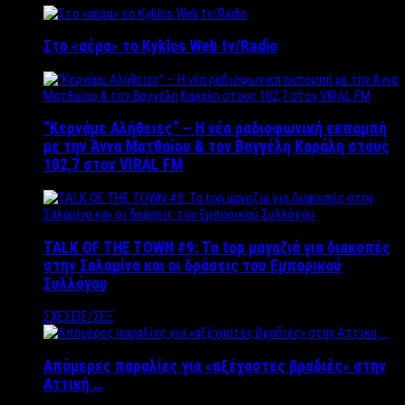
Στο «αέρα» το Kyklos Web tv/Radio
“Kερνάμε Αλήθειες” – Η νέα ραδιοφωνική εκπομπή
με την Άννα Ματθαίου & τον Βαγγέλη Καράλη στους
102,7 στον VIRAL FM
TALK OF THE TOWN #9: Τα top μαγαζιά για διακοπές
στην Σαλαμίνα και οι δράσεις του Εμπορικού
Συλλόγου
ΣΧΕΣΕΙΣ/ΣΕΞ
Απόμερες παραλίες για «αξέχαστες βραδιές» στην
Αττική …