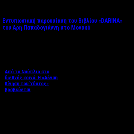
Εντυπωσιακή παρουσίαση του Βιβλίου «DARINA»
του Άρη Παπαδογιάννη στο Μονακό
Δείτε επίσης
Από το Ναύπλιο στο
διεθνές κοινό: Η «Αέναη
Κίνηση του Ύδατος»
βραβεύεται
Στο πλαίσιο του 8ου Διεθνούς
Φεστιβάλ Κινηματογράφου
Ναυπλίου «ΓΕΦΥΡΕΣ», το
ντοκιμαντέρ «Η Αέναη Κίνηση
του …