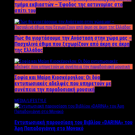
τμήμα εκβιαστών – Έφοδος της αστυνομίας στο
σπίτι του
Πώς θα γιορτάσουμε την Ανάσταση στην χώρα μας –
Πασχαλινά έθιμα που ξεχωρίζουν από άκρη σε άκρη
της Ελλάδας
Σοφία και Μαίρη Κιοσκέρογλου: Οι δύο
εντυπωσιακές αδελφές που υπηρετούν με
συνέπεια την παραδοσιακή μουσική
MEDIA/LIFESTYLE
Εντυπωσιακή παρουσίαση του Βιβλίου «DARINA» του
Άρη Παπαδογιάννη στο Μονακό