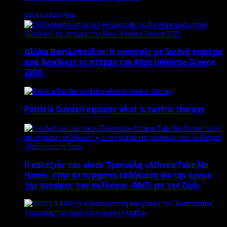
ΜΟΔΑ/ΟΜΟΡΦΙΑ
Ολίβια Βασιλοπούλου: Η ομογενής με διεθνή καριέρα
που διεκδικεί το στέμμα του Miss Universe Greece
2026
Patricia Sundari explains what is tantric therapy
Η κολεξιόν του οίκου Τρανούλη «Athena Take Me
Home» στην πετυχημένη εκδήλωση για την ημέρα
της γυναίκας του συλλόγου «Μαζί για την ζωή»