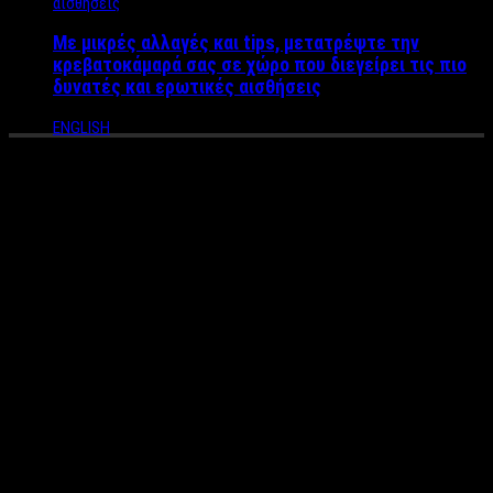
Με μικρές αλλαγές και tips, μετατρέψτε την
κρεβατοκάμαρά σας σε χώρο που διεγείρει τις πιο
δυνατές και ερωτικές αισθήσεις
ENGLISH
ΣΥΝΕΝΤΕΥΞΗ: «Βγήκα πρώτος
σε ψήφους στο 15μελες και
οι γονείς αντέδρασαν στον
Διευθυντή επειδή είμαι gay
με εκκεντρικό στυλ – Ο
Πατέρας μου μ’έχει διώξει
από το σπίτι» Το ξέσπασμα