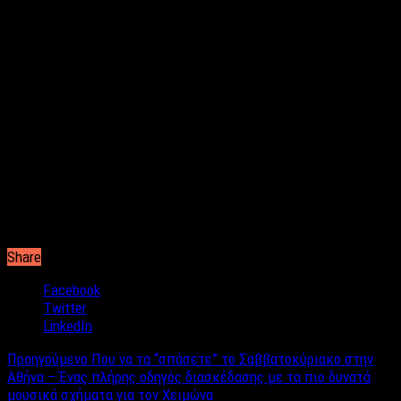
μου και όσα έχω καταφέρει μόνος. Αν γυρνούσα τον χρόνο
πίσω δεν θα άλλαζα τίποτα. Ίσως μόνο λίγο τον τρόπο που
αντιμετώπισα κάποιους ανθρώπους.
Τι θα ήθελες να κάνεις μετά το σχολείο; Θα ήθελες να εισαχθείς
σε κάποια σχολή;
Η αγάπη μου είναι το θέατρο και έχω ασχοληθεί τα
προηγούμενα χρόνια και είναι αυτό που θέλω να ακολουθήσω.
Παρόλα αυτά λόγω των προβλημάτων της ζωής μου μάλλον θα
μείνει λίγο πίσω για να μπω σε μια σχολή μαγειρικής ή
ζαχαροπλαστικής, που αγαπώ επίσης, για να μπει πρώτα η ζωή
μου σε ένα πρόγραμμα.
Share
Facebook
Twitter
LinkedIn
Προηγούμενο
Που να τα “σπάσετε” το Σαββατοκύριακο στην
Αθήνα – Ένας πλήρης οδηγός διασκέδασης με τα πιο δυνατά
μουσικά σχήματα για τον Χειμώνα