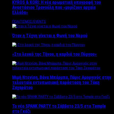
KYROS & KORI: Η νέα αρωματική υπογραφή του
Αναστάσιου Τρανούλη που «μυρίζουν αρχαία
Ελλάδα»
ΠΟΛΙΤΙΣΜΟΣ/EVENTS
Όταν η Τέχνη γίνεται η Φωνή του Νερού
«Στο λευκό της Τήνου, η καρδιά του Πύργου»
Μιμή Ντενίση, Βάνα Μπάρμπα, Πάρις Αμοργινός στην
τελευταία εντυπωσιακή παράσταση του Τάκη
Ζαχαράτου
Το νέο SPANK PARTY το Σάββατο 23/5 στο Temple
στο Γκάζι