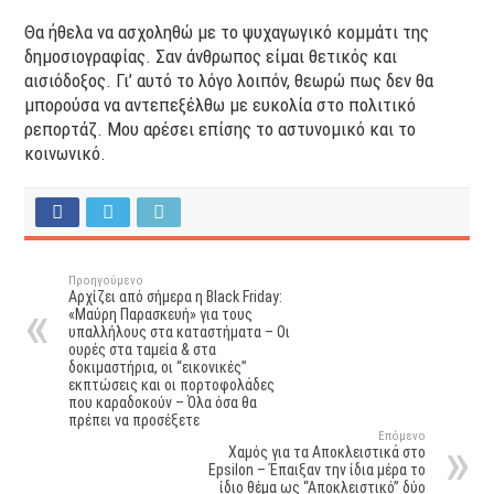
Θα ήθελα να ασχοληθώ με το ψυχαγωγικό κομμάτι της
δημοσιογραφίας. Σαν άνθρωπος είμαι θετικός και
αισιόδοξος. Γι’ αυτό το λόγο λοιπόν, θεωρώ πως δεν θα
μπορούσα να αντεπεξέλθω με ευκολία στο πολιτικό
ρεπορτάζ. Μου αρέσει επίσης το αστυνομικό και το
κοινωνικό.
Προηγούμενο
Αρχίζει από σήμερα η Black Friday:
«Μαύρη Παρασκευή» για τους
υπαλλήλους στα καταστήματα – Οι
ουρές στα ταμεία & στα
δοκιμαστήρια, οι “εικονικές”
εκπτώσεις και οι πορτοφολάδες
που καραδοκούν – Όλα όσα θα
πρέπει να προσέξετε
Επόμενο
Χαμός για τα Αποκλειστικά στο
Epsilon – Έπαιξαν την ίδια μέρα το
ίδιο θέμα ως “Αποκλειστικό” δύο