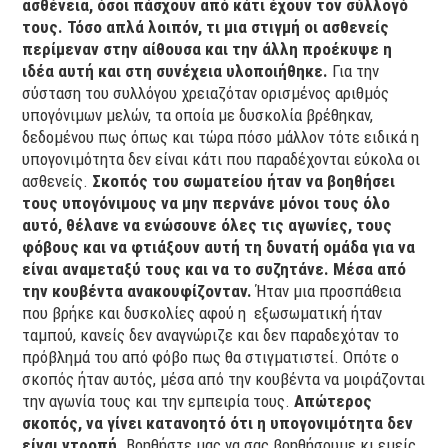
ασθένεια, όσοι πάσχουν από κάτι έχουν τον σύλλογό
τους. Τόσο απλά λοιπόν, τι μια στιγμή οι ασθενείς
περίμεναν στην αίθουσα και την άλλη προέκυψε η
ιδέα αυτή και στη συνέχεια υλοποιήθηκε.
Για την
σύσταση του συλλόγου χρειαζόταν ορισμένος αριθμός
υπογόνιμων μελών, τα οποία με δυσκολία βρέθηκαν,
δεδομένου πως όπως και τώρα πόσο μάλλον τότε ειδικά η
υπογονιμότητα δεν είναι κάτι που παραδέχονται εύκολα οι
ασθενείς.
Σκοπός του σωματείου ήταν να βοηθήσει
τους υπογόνιμους να μην περνάνε μόνοι τους όλο
αυτό, θέλανε να ενώσουνε όλες τις αγωνίες, τους
φόβους και να φτιάξουν αυτή τη δυνατή ομάδα για να
είναι αναμεταξύ τους και να το συζητάνε. Μέσα από
την κουβέντα ανακουφίζονταν.
Ήταν μια προσπάθεια
που βρήκε και δυσκολίες αφού η εξωσωματική ήταν
ταμπού, κανείς δεν αναγνώριζε και δεν παραδεχόταν το
πρόβλημά του από φόβο πως θα στιγματιστεί. Οπότε ο
σκοπός ήταν αυτός, μέσα από την κουβέντα να μοιράζονται
την αγωνία τους και την εμπειρία τους.
Απώτερος
σκοπός, να γίνει κατανοητό ότι η υπογονιμότητα δεν
είναι ντροπή.
Βοηθήστε μας να σας βοηθήσουμε κι εμείς