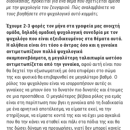
διαδικασίας, πρόκειται για ένα θέμα που σχετίζεται άμεσα
με την ψυχολογία του ζευγαριού. Πώς αναλαμβάνετε να
τους βοηθήσετε στο ψυχολογικό αυτό κομμάτι;
Έχουμε 2-3 φορές τον μήνα στα γραφεία μας ανοιχτή
ομάδα, δηλαδή ομαδική ψυχολογική συνεδρία με τον
ψυχολόγο που είναι εξειδικευμένος στα θέματα αυτά.
Η αλήθεια είναι ότι τόσο ο άντρας όσο και η γυναίκα
αντιμετωπίζουν πολλά ψυχολογικά
σκαμπανεβάσματα, η μεγαλύτερη ταλαιπωρία ωστόσο
αντιμετωπίζεται από την γυναίκα,
αφού αυτή είναι που
θα δεχτεί την εξωσωματική με όσα επιφέρει στο σώμα
της και φυσικά θα επιβαρυνθεί σε μεγαλύτερο βαθμό. Ο
ρόλος του ψυχολόγου είναι να ισορροπήσουν αυτές οι
γυναίκες να μπουν όσο το δυνατόν πιο δυνατές και έτοιμες
σε μια προσπάθεια. Ο μεγαλύτερος βέβαια ρόλος για εμάς
είναι στη περίπτωση που βγει η γυναίκα από τη διαδικασία
με ένα αρνητικό αποτέλεσμα, να είμαστε εκεί, να την
στηρίξουμε, να είμαστε κοντά της και να έχει μια αγκαλιά
που θα την κάνει να σταθεί και πάλι στα πόδια της και θα
της δώσει δύναμη να προχωρήσει, γιατί δεν μπορεί κανείς