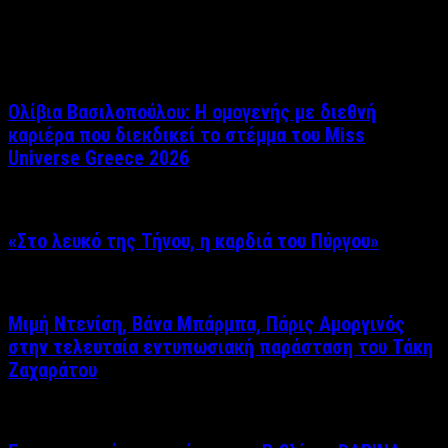
Σχετικά άρθρα
Ολίβια Βασιλοπούλου: Η ομογενής με διεθνή
καριέρα που διεκδικεί το στέμμα του Miss
Universe Greece 2026
«Στο λευκό της Τήνου, η καρδιά του Πύργου»
Μιμή Ντενίση, Βάνα Μπάρμπα, Πάρις Αμοργινός
στην τελευταία εντυπωσιακή παράσταση του Τάκη
Ζαχαράτου