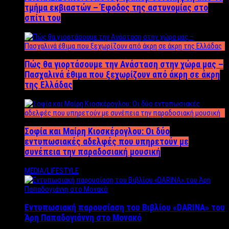
τμήμα εκβιαστών – Έφοδος της αστυνομίας στο
σπίτι του
Πώς θα γιορτάσουμε την Ανάσταση στην χώρα μας –
Πασχαλινά έθιμα που ξεχωρίζουν από άκρη σε άκρη
της Ελλάδας
Σοφία και Μαίρη Κιοσκέρογλου: Οι δύο
εντυπωσιακές αδελφές που υπηρετούν με
συνέπεια την παραδοσιακή μουσική
MEDIA/LIFESTYLE
Εντυπωσιακή παρουσίαση του Βιβλίου «DARINA» του
Άρη Παπαδογιάννη στο Μονακό