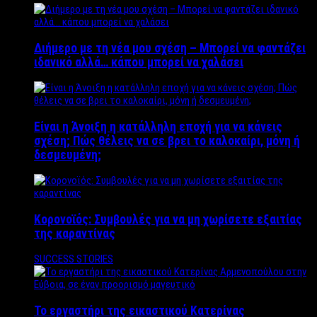
Διήμερο με τη νέα μου σχέση – Μπορεί να φαντάζει
ιδανικό αλλά… κάπου μπορεί να χαλάσει
Είναι η Άνοιξη η κατάλληλη εποχή για να κάνεις
σχέση; Πώς θέλεις να σε βρει το καλοκαίρι, μόνη ή
δεσμευμένη;
Κορονοϊός: Συμβουλές για να μη χωρίσετε εξαιτίας
της καραντίνας
SUCCESS STORIES
Το εργαστήρι της εικαστικού Κατερίνας