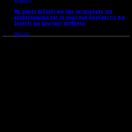
Με μικρές αλλαγές και tips, μετατρέψτε την
κρεβατοκάμαρά σας σε χώρο που διεγείρει τις πιο
δυνατές και ερωτικές αισθήσεις
ENGLISH
Συνεχίζεται το θρίλερ στην
Θεσσαλονίκη για τον δεύτερο
γύρο των εκλογών –
Απίστευτη ανατροπή με τον
Ζέρβα
Μέχρι την τελευταία στιγμή θα συνεχίζεται το θρίλερ για την
δεύτερη θέση στον Δήμο Θεσσαλονίκης, όπου ο Κωνσταντίνος
Ζέρβας έχει προβάδισμα 271 ψήφων.