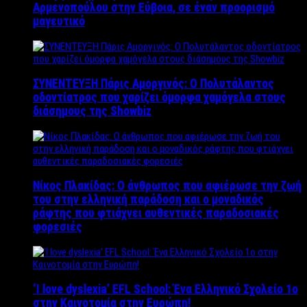
Αρμενοπούλου στην Εύβοια, σε έναν προορισμό
μαγευτικό
ΣΥΝΕΝΤΕΥΞΗ Πάρις Αμοργινός: O Πολυτάλαντος
οδοντίατρος που χαρίζει όμορφα χαμόγελα στους
διάσημους της Showbiz
Νίκος Πλακίδας: O άνθρωπος που αφιέρωσε την ζωή
του στην ελληνική παράδοση και ο μοναδικός
ράφτης που φτιάχνει αυθεντικές παραδοσιακές
φορεσιές
‘Ι love dyslexia’ EFL School: Ένα Ελληνικό Σχολείo 1ο
στην Καινοτομία στην Ευρώπη!