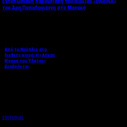
Εντυπωσιακή παρουσίαση του Βιβλίου «DARINA»
του Άρη Παπαδογιάννη στο Μονακό
Δείτε επίσης
Από το Ναύπλιο στο
διεθνές κοινό: Η «Αέναη
Κίνηση του Ύδατος»
βραβεύεται
Στο πλαίσιο του 8ου Διεθνούς
Φεστιβάλ Κινηματογράφου
Ναυπλίου «ΓΕΦΥΡΕΣ», το
ντοκιμαντέρ «Η Αέναη Κίνηση
του …
EDITORIAL