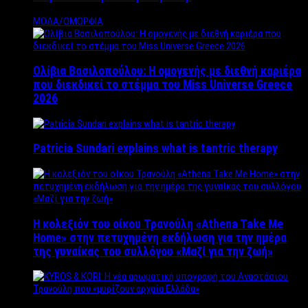
ΜΟΔΑ/ΟΜΟΡΦΙΑ
Ολίβια Βασιλοπούλου: Η ομογενής με διεθνή καριέρα
που διεκδικεί το στέμμα του Miss Universe Greece
2026
Patricia Sundari explains what is tantric therapy
Η κολεξιόν του οίκου Τρανούλη «Athena Take Me
Home» στην πετυχημένη εκδήλωση για την ημέρα
της γυναίκας του συλλόγου «Μαζί για την ζωή»