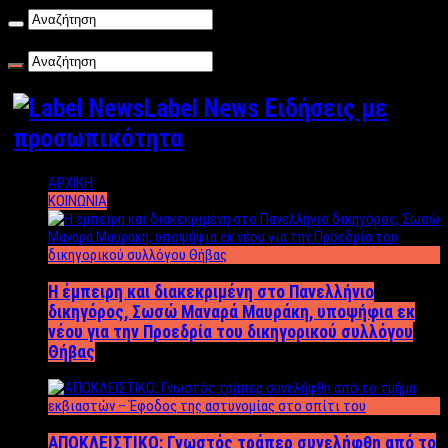
Παρασκευή , 07/08/2026
Label News Ειδήσεις με
προσωπικότητα
ΑΡΧΙΚΗ
ΚΟΙΝΩΝΙΑ
Η έμπειρη και διακεκριμένη στο Πανελλήνιο
δικηγόρος, Σωσώ Μαναρά Μαυράκη, υποψήφια εκ
νέου για την Προεδρία του δικηγορικού συλλόγου
Θήβας
ΑΠΟΚΛΕΙΣΤΙΚΟ: Γνωστός τράπερ συνελήφθη από το