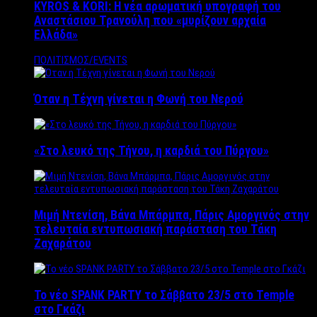
KYROS & KORI: Η νέα αρωματική υπογραφή του
Αναστάσιου Τρανούλη που «μυρίζουν αρχαία
Ελλάδα»
ΠΟΛΙΤΙΣΜΟΣ/EVENTS
Όταν η Τέχνη γίνεται η Φωνή του Νερού
«Στο λευκό της Τήνου, η καρδιά του Πύργου»
Μιμή Ντενίση, Βάνα Μπάρμπα, Πάρις Αμοργινός στην
τελευταία εντυπωσιακή παράσταση του Τάκη
Ζαχαράτου
Το νέο SPANK PARTY το Σάββατο 23/5 στο Temple
στο Γκάζι