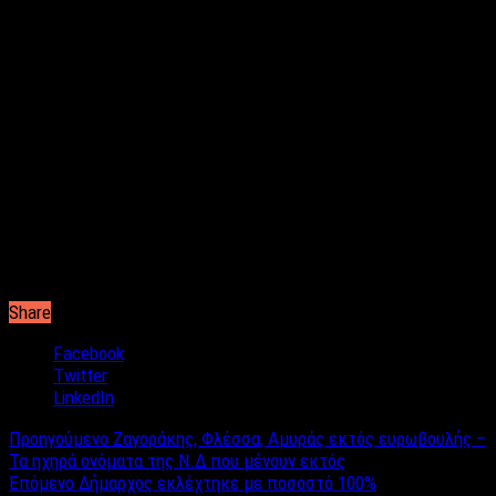
Το μεγάλο θρίλερ στην Θεσσαλονίκη συνεχίζεται και φαίνεται
πως θα πάει μέχρι και την τελευταία στιγμή.
Και αυτό γιατί η διαφορά για την δεύτερη θέση είναι ελάχιστη
και ανά πάσα στιγμή μπορεί να γίνει ανατροπή.
Ο Νίκος Ταχιάος είναι πρώτος με διαφορά, καθώς με 22,52%
έχει 16.444 ψήφους, ενώ τον ακολουθεί ο Κωνσταντίνος
Ζέρβας με 10.910 (14,76%).
Στην τρίτη θέση ακολουθεί ο Γιώργος Ορφανός με 10.639
ψήφους (14.40) και στην 4η, η Κατερίνα Νοτοπούλου με 9.994%
έχει 13.52.
Share
Facebook
Twitter
LinkedIn
Προηγούμενο
Ζαγοράκης, Φλέσσα, Αμυράς εκτός ευρωβουλής –
Τα ηχηρά ονόματα της Ν.Δ που μένουν εκτός
Επόμενο
Δήμαρχος εκλέχτηκε με ποσοστό 100%