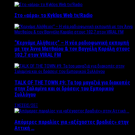
Στο «αέρα» το Kyklos Web tv/Radio
“Kερνάμε Αλήθειες” – Η νέα ραδιοφωνική εκπομπή
με την Άννα Ματθαίου & τον Βαγγέλη Καράλη στους
102,7 στον VIRAL FM
TALK OF THE TOWN #9: Τα top μαγαζιά για διακοπές
στην Σαλαμίνα και οι δράσεις του Εμπορικού
Συλλόγου
ΣΧΕΣΕΙΣ/ΣΕΞ
Απόμερες παραλίες για «αξέχαστες βραδιές» στην
Αττική …