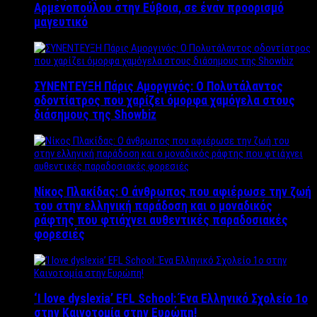
Αρμενοπούλου στην Εύβοια, σε έναν προορισμό
μαγευτικό
ΣΥΝΕΝΤΕΥΞΗ Πάρις Αμοργινός: O Πολυτάλαντος
οδοντίατρος που χαρίζει όμορφα χαμόγελα στους
διάσημους της Showbiz
Νίκος Πλακίδας: O άνθρωπος που αφιέρωσε την ζωή
του στην ελληνική παράδοση και ο μοναδικός
ράφτης που φτιάχνει αυθεντικές παραδοσιακές
φορεσιές
‘Ι love dyslexia’ EFL School: Ένα Ελληνικό Σχολείo 1ο
στην Καινοτομία στην Ευρώπη!