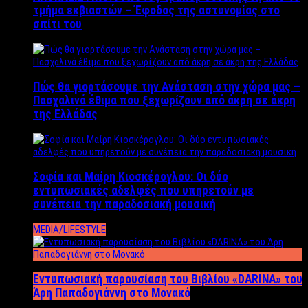
τμήμα εκβιαστών – Έφοδος της αστυνομίας στο
σπίτι του
Πώς θα γιορτάσουμε την Ανάσταση στην χώρα μας –
Πασχαλινά έθιμα που ξεχωρίζουν από άκρη σε άκρη
της Ελλάδας
Σοφία και Μαίρη Κιοσκέρογλου: Οι δύο
εντυπωσιακές αδελφές που υπηρετούν με
συνέπεια την παραδοσιακή μουσική
MEDIA/LIFESTYLE
Εντυπωσιακή παρουσίαση του Βιβλίου «DARINA» του
Άρη Παπαδογιάννη στο Μονακό