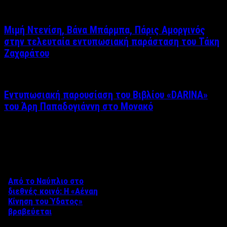
Μιμή Ντενίση, Βάνα Μπάρμπα, Πάρις Αμοργινός
στην τελευταία εντυπωσιακή παράσταση του Τάκη
Ζαχαράτου
Εντυπωσιακή παρουσίαση του Βιβλίου «DARINA»
του Άρη Παπαδογιάννη στο Μονακό
Δείτε επίσης
Από το Ναύπλιο στο
διεθνές κοινό: Η «Αέναη
Κίνηση του Ύδατος»
βραβεύεται