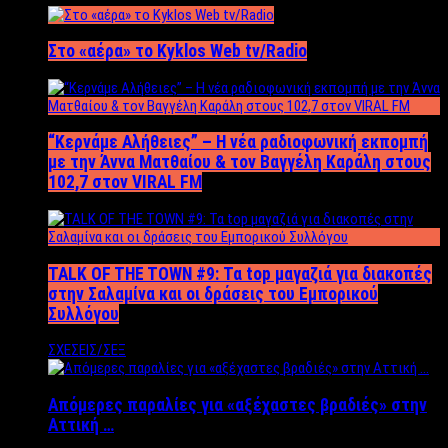
Στο «αέρα» το Kyklos Web tv/Radio
“Kερνάμε Αλήθειες” – Η νέα ραδιοφωνική εκπομπή
με την Άννα Ματθαίου & τον Βαγγέλη Καράλη στους
102,7 στον VIRAL FM
TALK OF THE TOWN #9: Τα top μαγαζιά για διακοπές
στην Σαλαμίνα και οι δράσεις του Εμπορικού
Συλλόγου
ΣΧΕΣΕΙΣ/ΣΕΞ
Απόμερες παραλίες για «αξέχαστες βραδιές» στην
Αττική …