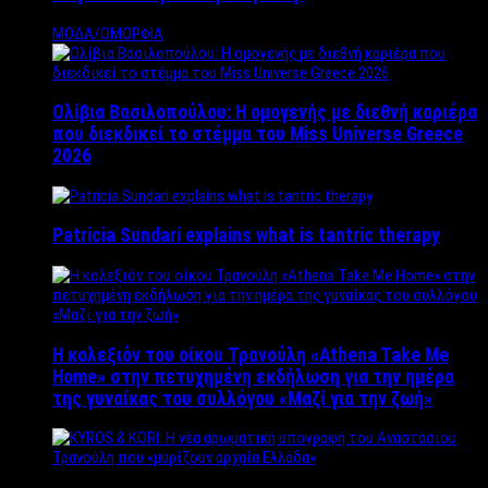
ΜΟΔΑ/ΟΜΟΡΦΙΑ
Ολίβια Βασιλοπούλου: Η ομογενής με διεθνή καριέρα
που διεκδικεί το στέμμα του Miss Universe Greece
2026
Patricia Sundari explains what is tantric therapy
Η κολεξιόν του οίκου Τρανούλη «Athena Take Me
Home» στην πετυχημένη εκδήλωση για την ημέρα
της γυναίκας του συλλόγου «Μαζί για την ζωή»