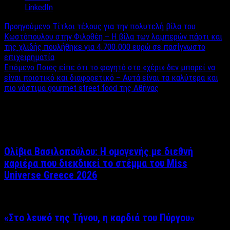
LinkedIn
Προηγούμενο
Τίτλοι τέλους για την πολυτελή βίλα του
Κωστόπουλου στην Φιλοθέη – Η βίλα των λαμπερών πάρτι και
της χλιδής πουλήθηκε για 4.700.000 ευρώ σε πασίγνωστο
επιχειρηματία
Επόμενο
Ποιος είπε ότι το φαγητό στο «χέρι» δεν μπορεί να
είναι ποιοτικό και διαφορετικό – Αυτά είναι τα καλύτερα και
πιο νόστιμα gourmet street food της Αθήνας
Σχετικά άρθρα
Ολίβια Βασιλοπούλου: Η ομογενής με διεθνή
καριέρα που διεκδικεί το στέμμα του Miss
Universe Greece 2026
«Στο λευκό της Τήνου, η καρδιά του Πύργου»