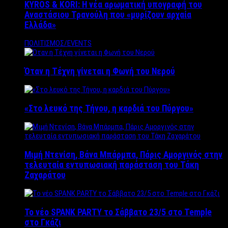
KYROS & KORI: Η νέα αρωματική υπογραφή του
Αναστάσιου Τρανούλη που «μυρίζουν αρχαία
Ελλάδα»
ΠΟΛΙΤΙΣΜΟΣ/EVENTS
Όταν η Τέχνη γίνεται η Φωνή του Νερού
«Στο λευκό της Τήνου, η καρδιά του Πύργου»
Μιμή Ντενίση, Βάνα Μπάρμπα, Πάρις Αμοργινός στην
τελευταία εντυπωσιακή παράσταση του Τάκη
Ζαχαράτου
Το νέο SPANK PARTY το Σάββατο 23/5 στο Temple
στο Γκάζι