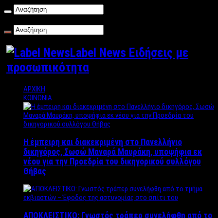
Παρασκευή , 07/08/2026
Label News Ειδήσεις με
προσωπικότητα
ΑΡΧΙΚΗ
ΚΟΙΝΩΝΙΑ
Η έμπειρη και διακεκριμένη στο Πανελλήνιο
δικηγόρος, Σωσώ Μαναρά Μαυράκη, υποψήφια εκ
νέου για την Προεδρία του δικηγορικού συλλόγου
Θήβας
ΑΠΟΚΛΕΙΣΤΙΚΟ: Γνωστός τράπερ συνελήφθη από το