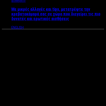
Με μικρές αλλαγές και tips, μετατρέψτε την
κρεβατοκάμαρά σας σε χώρο που διεγείρει τις πιο
δυνατές και ερωτικές αισθήσεις
ENGLISH
Τέλος στο θρίλερ για τις
Πανελλαδικές Τηλεοπτικές
Άδειες – Το ΕΣΡ έβγαλε εκτός
αδειών το κανάλι του
Φίλιππου Βρυώνη
Απορρίφθηκε η αίτηση για τηλεοπτική άδεια, της εταιρείας
΄”ΤΗΛΕΟΠΤΙΚΗ ΕΛΛΗΝΙΚΗ Α.Ε” από το Εθνικό Συμβούλιο
Ραδιοτηλεόρασης.