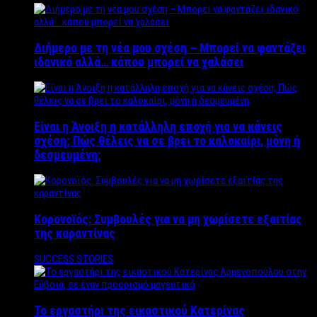
Διήμερο με τη νέα μου σχέση – Μπορεί να φαντάζει
ιδανικό αλλά… κάπου μπορεί να χαλάσει
Είναι η Άνοιξη η κατάλληλη εποχή για να κάνεις
σχέση; Πώς θέλεις να σε βρει το καλοκαίρι, μόνη ή
δεσμευμένη;
Κορονοϊός: Συμβουλές για να μη χωρίσετε εξαιτίας
της καραντίνας
SUCCESS STORIES
Το εργαστήρι της εικαστικού Κατερίνας