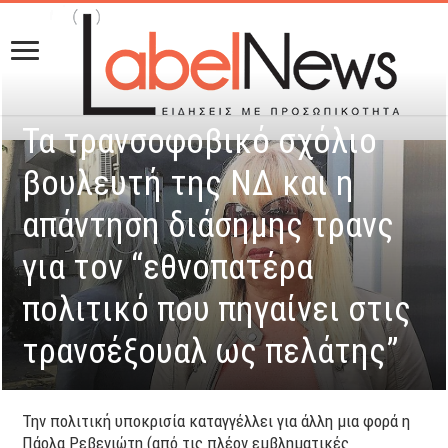
Τα τρανσοφοβικό σχόλιο
βουλευτή της ΝΔ και η
απάντηση διάσημης τρανς
για τον “εθνοπατέρα
πολιτικό που πηγαίνει στις
τρανσέξουαλ ως πελάτης”
Την πολιτική υποκρισία καταγγέλλει για άλλη μια φορά η
Πάολα Ρεβενιώτη (από τις πλέον εμβληματικές