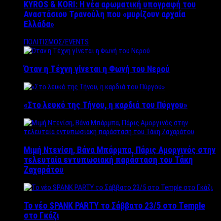
KYROS & KORI: Η νέα αρωματική υπογραφή του
Αναστάσιου Τρανούλη που «μυρίζουν αρχαία
Ελλάδα»
ΠΟΛΙΤΙΣΜΟΣ/EVENTS
Όταν η Τέχνη γίνεται η Φωνή του Νερού
«Στο λευκό της Τήνου, η καρδιά του Πύργου»
Μιμή Ντενίση, Βάνα Μπάρμπα, Πάρις Αμοργινός στην
τελευταία εντυπωσιακή παράσταση του Τάκη
Ζαχαράτου
Το νέο SPANK PARTY το Σάββατο 23/5 στο Temple
στο Γκάζι