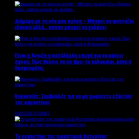
Διήμερο με τη νέα μου σχέση – Μπορεί να φαντάζει
ιδανικό αλλά… κάπου μπορεί να χαλάσει
Είναι η Άνοιξη η κατάλληλη εποχή για να κάνεις
σχέση; Πώς θέλεις να σε βρει το καλοκαίρι, μόνη ή
δεσμευμένη;
Κορονοϊός: Συμβουλές για να μη χωρίσετε εξαιτίας
της καραντίνας
SUCCESS STORIES
Το εργαστήρι της εικαστικού Κατερίνας