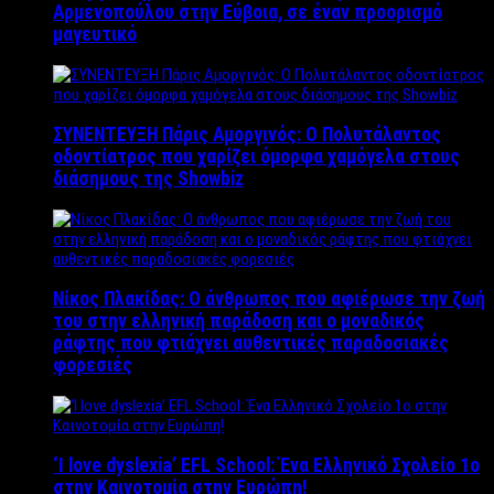
Αρμενοπούλου στην Εύβοια, σε έναν προορισμό
μαγευτικό
ΣΥΝΕΝΤΕΥΞΗ Πάρις Αμοργινός: O Πολυτάλαντος
οδοντίατρος που χαρίζει όμορφα χαμόγελα στους
διάσημους της Showbiz
Νίκος Πλακίδας: O άνθρωπος που αφιέρωσε την ζωή
του στην ελληνική παράδοση και ο μοναδικός
ράφτης που φτιάχνει αυθεντικές παραδοσιακές
φορεσιές
‘Ι love dyslexia’ EFL School: Ένα Ελληνικό Σχολείo 1ο
στην Καινοτομία στην Ευρώπη!