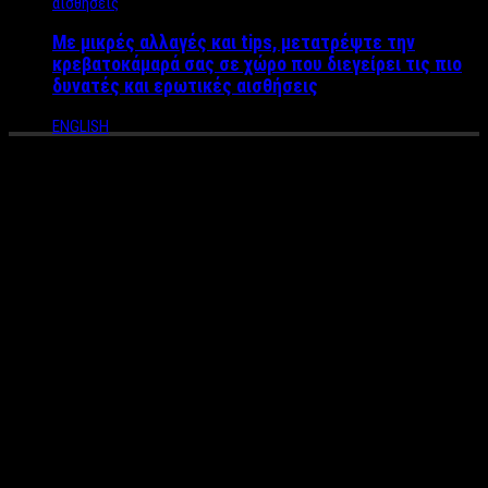
Με μικρές αλλαγές και tips, μετατρέψτε την
κρεβατοκάμαρά σας σε χώρο που διεγείρει τις πιο
δυνατές και ερωτικές αισθήσεις
ENGLISH
Το “Μαζί για το παιδί”
στηρίζει για τρίτη
συνεχόμενη χρονιά, τα παιδιά
και τους νέους στον ακριτικό
Έβρο
Η Ένωση «Μαζί για το Παιδί», στηρίζει για
τρίτη συνεχόμενη
χρονιά
, τα παιδιά και τους νέους στον ακριτικό Έβρο, μέσω
της δράσης «Ίσες ευκαιρίες για τα παιδιά: Δράσεις για την
Υγεία και την Παιδεία σε ακριτικές περιοχές της Ελλάδας».