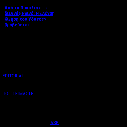
Από το Ναύπλιο στο
διεθνές κοινό: Η «Αέναη
Κίνηση του Ύδατος»
βραβεύεται
Στο πλαίσιο του 8ου Διεθνούς
Φεστιβάλ Κινηματογράφου
Ναυπλίου «ΓΕΦΥΡΕΣ», το
ντοκιμαντέρ «Η Αέναη Κίνηση
του …
EDITORIAL
ΠΟΙΟΙ ΕΙΜΑΣΤΕ
Email : info@labelnews.gr
Τηλέφωνο : 6998712903
(Βαγγέλης Καράλης - Αρχισυντάκτης)
Designed & Developed by
ASK