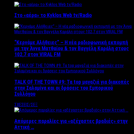
Στο «αέρα» το Kyklos Web tv/Radio
“Kερνάμε Αλήθειες” – Η νέα ραδιοφωνική εκπομπή
με την Άννα Ματθαίου & τον Βαγγέλη Καράλη στους
102,7 στον VIRAL FM
TALK OF THE TOWN #9: Τα top μαγαζιά για διακοπές
στην Σαλαμίνα και οι δράσεις του Εμπορικού
Συλλόγου
ΣΧΕΣΕΙΣ/ΣΕΞ
Απόμερες παραλίες για «αξέχαστες βραδιές» στην
Αττική …