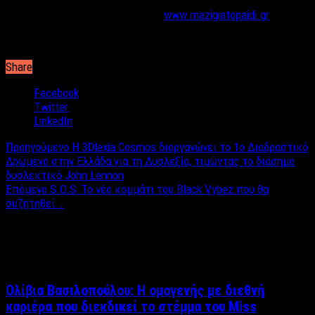
Περισσότερες πληροφορίες στο
www.mazigiatopaidi.gr
Share
Facebook
Twitter
LinkedIn
Προηγούμενο
Η 3Dlexia Cosmos διοργανώνει το 1ο Διαδραστικό
Δρώμενο στην Ελλάδα για τη Δυσλεξία, τιμώντας το διάσημο
δυσλεκτικό John Lennon
Επόμενο
S.O.S: Το νέο κομμάτι του Black Vybez που θα
συζητηθεί …
Σχετικά άρθρα
Ολίβια Βασιλοπούλου: Η ομογενής με διεθνή
καριέρα που διεκδικεί το στέμμα του Miss