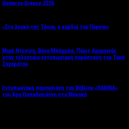
Universe Greece 2026
«Στο λευκό της Τήνου, η καρδιά του Πύργου»
Μιμή Ντενίση, Βάνα Μπάρμπα, Πάρις Αμοργινός
στην τελευταία εντυπωσιακή παράσταση του Τάκη
Ζαχαράτου
Εντυπωσιακή παρουσίαση του Βιβλίου «DARINA»
του Άρη Παπαδογιάννη στο Μονακό
Δείτε επίσης