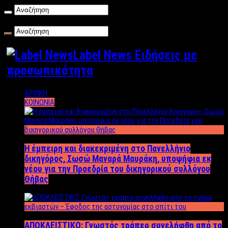
Σάββατο , 08/08/2026
Label News Ειδήσεις με
προσωπικότητα
ΑΡΧΙΚΗ
ΚΟΙΝΩΝΙΑ
Η έμπειρη και διακεκριμένη στο Πανελλήνιο
δικηγόρος, Σωσώ Μαναρά Μαυράκη, υποψήφια εκ
νέου για την Προεδρία του δικηγορικού συλλόγου
Θήβας
ΑΠΟΚΛΕΙΣΤΙΚΟ: Γνωστός τράπερ συνελήφθη από το