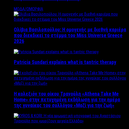
ΜΟΔΑ/ΟΜΟΡΦΙΑ
Ολίβια Βασιλοπούλου: Η ομογενής με διεθνή καριέρα
που διεκδικεί το στέμμα του Miss Universe Greece
2026
Patricia Sundari explains what is tantric therapy
Η κολεξιόν του οίκου Τρανούλη «Athena Take Me
Home» στην πετυχημένη εκδήλωση για την ημέρα
της γυναίκας του συλλόγου «Μαζί για την ζωή»