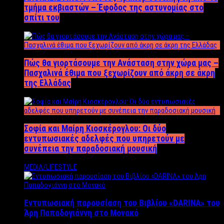
τμήμα εκβιαστών – Έφοδος της αστυνομίας στο
σπίτι του
Πώς θα γιορτάσουμε την Ανάσταση στην χώρα μας –
Πασχαλινά έθιμα που ξεχωρίζουν από άκρη σε άκρη
της Ελλάδας
Σοφία και Μαίρη Κιοσκέρογλου: Οι δύο
εντυπωσιακές αδελφές που υπηρετούν με
συνέπεια την παραδοσιακή μουσική
MEDIA/LIFESTYLE
Εντυπωσιακή παρουσίαση του Βιβλίου «DARINA» του
Άρη Παπαδογιάννη στο Μονακό