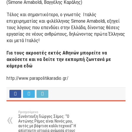
(Simone Arnaboldi, Βαγγέλης Καράλης)
Τέλος και σημαντικότερο, ο γνωστός Ιταλός
επιχειρηματίας και φιλέλληνας Simone Arnaboldi, εξηγεί
τους λόγους που επενδύει στην Ελλάδα, δίνοντας θέσεις
εργασίας σε νέους ανθρώπους, δηλώνοντας πρώτα Έλληνας
και μετά Ιταλός!
Για τους ακροατές εκτός Αθηνών μπορείτε να
ακούσετε και να δείτε την εκπομπή ζωντανά με
κάμερα εδώ
http://www.parapolitikaradio.gr/
Προηγούμενο
Συνέντευξη Γιώργος Σέμος: “Ο
Αντώνης Ρέμος είναι Νονός μου,
αυτός με βάφτισε καλλιτεχνικά” Η
απίστευτη ιστορία ανάμεσα στους