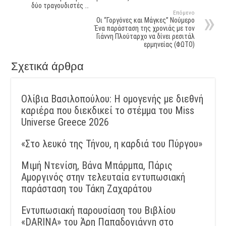
δύο τραγουδιστές …
Επόμενο
Οι “Γοργόνες και Μάγκες” Νούμερο
Ένα παράσταση της χρονιάς με τον
Γιάννη Πλούταρχο να δίνει ρεσιτάλ
ερμηνείας (ΦΩΤΟ)
Σχετικά άρθρα
Ολίβια Βασιλοπούλου: Η ομογενής με διεθνή
καριέρα που διεκδικεί το στέμμα του Miss
Universe Greece 2026
«Στο λευκό της Τήνου, η καρδιά του Πύργου»
Μιμή Ντενίση, Βάνα Μπάρμπα, Πάρις
Αμοργινός στην τελευταία εντυπωσιακή
παράσταση του Τάκη Ζαχαράτου
Εντυπωσιακή παρουσίαση του Βιβλίου
«DARINA» του Άρη Παπαδογιάννη στο