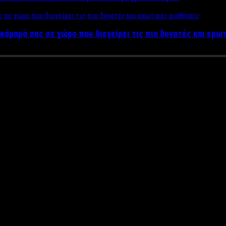
κάμαρά σας σε χώρο που διεγείρει τις πιο δυνατές και ερω
ός παρουσιαστής Φίλιππος Κα
τσώνας, προστίθεται ο δημοφιλής και ιδιαίτερα αγαπητός δημοσ
σίσει να θέσει υποψηφιότητα στις προσεχείς
Δημοτικές Εκλογ
 και όχι μόνο – η διαρκής παρουσία του στα ΜΜΕ, αλλά και η
ς συνδυασμός που σχεδιάζει θα έχει έντονα υπερκομματικά στοιχ
ε Κερατσίνι και Δραπετσώνα, μιας και ζει εκεί τα τελευταία χρ
επίσημα την υποψηφιότητά του!