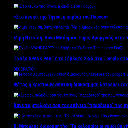
«Στο λευκό της Τήνου, η καρδιά του Πύργου»
Μιμή Ντενίση, Βάνα Μπάρμπα, Πάρις Αμοργινός στην
Το νέο SPANK PARTY το Σάββατο 23/5 στο Temple στο
DECORATION
Φέτος η Χριστουγεννιάτικη διακόσμηση λατρεύει το
Κάνε το μπαλκόνι σου τον επίγειο “παράδεισο” της 
Β. Μπουλάς διακοσμητής: ‘Το καλοκαίρι οι γάμοι θα γ