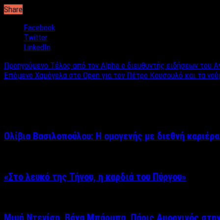
Share
Facebook
Twitter
LinkedIn
Προηγούμενο
Tέλος από τον Alpha ο διευθυντής ειδήσεων του Α
Επόμενο
Χαμόγελα στο Open για τον Πέτρο Κουσουλό και τα νού
Σχετικά άρθρα
Ολίβια Βασιλοπούλου: Η ομογενής με διεθνή καριέρα
«Στο λευκό της Τήνου, η καρδιά του Πύργου»
Μιμή Ντενίση, Βάνα Μπάρμπα, Πάρις Αμοργινός στη