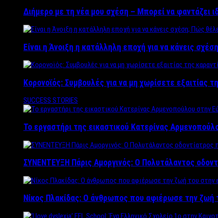
Διήμερο με τη νέα μου σχέση – Μπορεί να φαντάζει ι
Είναι η Άνοιξη η κατάλληλη εποχή για να κάνεις σχέση
Κορονοϊός: Συμβουλές για να μη χωρίσετε εξαιτίας τ
SUCCESS STORIES
Το εργαστήρι της εικαστικού Κατερίνας Αρμενοπούλο
ΣΥΝΕΝΤΕΥΞΗ Πάρις Αμοργινός: O Πολυτάλαντος οδοντ
Νίκος Πλακίδας: O άνθρωπος που αφιέρωσε την ζωή 