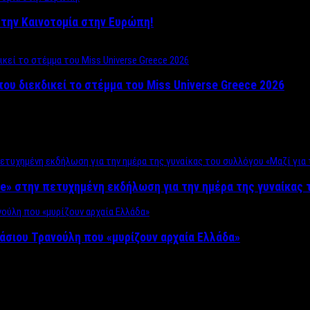
ο στην Καινοτομία στην Ευρώπη!
που διεκδικεί το στέμμα του Miss Universe Greece 2026
e» στην πετυχημένη εκδήλωση για την ημέρα της γυναίκας τ
άσιου Τρανούλη που «μυρίζουν αρχαία Ελλάδα»