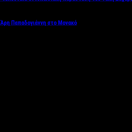
 Άρη Παπαδογιάννη στο Μονακό