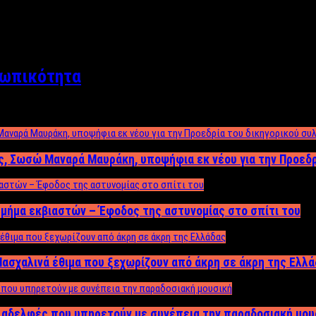
σωπικότητα
ος, Σωσώ Μαναρά Μαυράκη, υποψήφια εκ νέου για την Προεδ
μήμα εκβιαστών – Έφοδος της αστυνομίας στο σπίτι του
ασχαλινά έθιμα που ξεχωρίζουν από άκρη σε άκρη της Ελλ
ς αδελφές που υπηρετούν με συνέπεια την παραδοσιακή μου