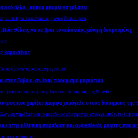
δανικό αλλά… κάπου μπορεί να χαλάσει
; Πώς θέλεις να σε βρει το καλοκαίρι, μόνη ή δεσμευμένη;
ης καραντίνας
υ στην Εύβοια, σε έναν προορισμό μαγευτικό
ίατρος που χαρίζει όμορφα χαμόγελα στους διάσημους της 
του στην ελληνική παράδοση και ο μοναδικός ράφτης που φ