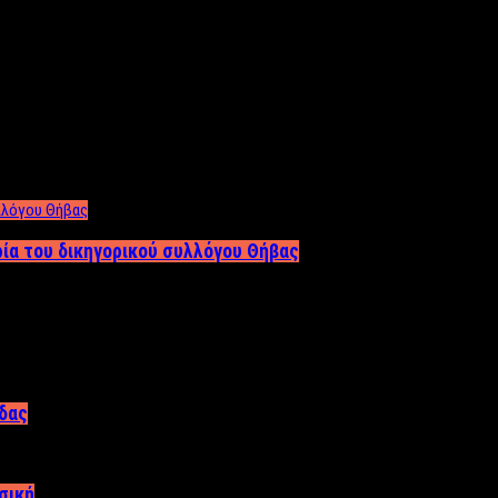
ρία του δικηγορικού συλλόγου Θήβας
άδας
σική