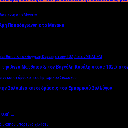
Άρη Παπαδογιάννη στο Μονακό
 την Άννα Ματθαίου & τον Βαγγέλη Καράλη στους 102,7 στο
την Σαλαμίνα και οι δράσεις του Εμπορικού Συλλόγου
ττική …