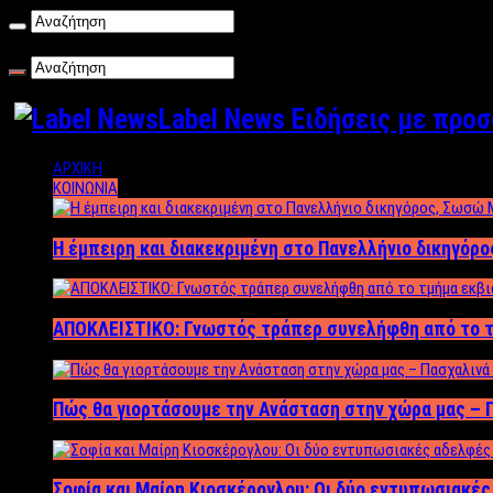
Σάββατο , 08/08/2026
Label News Ειδήσεις με προ
ΑΡΧΙΚΗ
ΚΟΙΝΩΝΙΑ
Η έμπειρη και διακεκριμένη στο Πανελλήνιο δικηγόρ
ΑΠΟΚΛΕΙΣΤΙΚΟ: Γνωστός τράπερ συνελήφθη από το τ
Πώς θα γιορτάσουμε την Ανάσταση στην χώρα μας – Π
Σοφία και Μαίρη Κιοσκέρογλου: Οι δύο εντυπωσιακέ