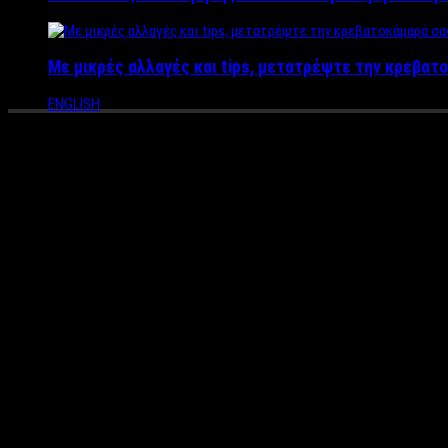
Με μικρές αλλαγές και tips, μετατρέψτε την κρεβατο
ENGLISH
Υποψήφιος Δήμαρχος ο γνωστ
Στη λίστα με τους υποψήφιους Δημάρχους Κερατσινίου – Δραπε
Ο Φίλιππος Καμπούρης, με μεγάλη πείρα στα κοινά, έχει αποφα
Βασικά του όπλα, η δημοφιλία του στον ευρύτερο Πειραιά –
Κερατσίνι.
Ανήκει στο χώρο της ευρύτερης κεντροδεξιάς, αλλά ο δημοτικό
γυναικείου φύλου.
Ο Φίλιππος Καμπούρης γνωρίζει από πρώτο χέρι την κατάσταση σ
Και όπως όλα δείχνουν δε θα αργήσει πολύ να ανακοινώσει και 