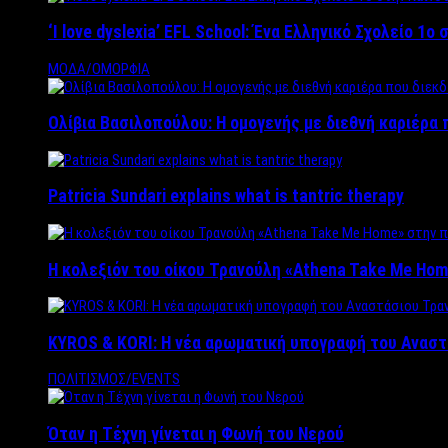
‘Ι love dyslexia’ EFL School: Ένα Ελληνικό Σχολείo 1
ΜΟΔΑ/ΟΜΟΡΦΙΑ
Ολίβια Βασιλοπούλου: Η ομογενής με διεθνή καριέρα 
Patricia Sundari explains what is tantric therapy
Η κολεξιόν του οίκου Τρανούλη «Athena Take Me Hom
KYROS & KORI: Η νέα αρωματική υπογραφή του Αναστ
ΠΟΛΙΤΙΣΜΟΣ/EVENTS
Όταν η Τέχνη γίνεται η Φωνή του Νερού