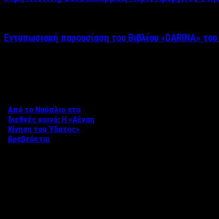
Εντυπωσιακή παρουσίαση του Βιβλίου «DARINA» του
Δείτε επίσης
Από το Ναύπλιο στο
διεθνές κοινό: Η «Αέναη
Κίνηση του Ύδατος»
βραβεύεται
Στο πλαίσιο του 8ου Διεθνούς
Φεστιβάλ Κινηματογράφου
Ναυπλίου «ΓΕΦΥΡΕΣ», το
ντοκιμαντέρ «Η Αέναη Κίνηση
του …