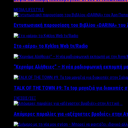
MEDIA/LIFESTYLE
Εντυπωσιακή παρουσίαση του Βιβλίου «DARINA» του 
Στο «αέρα» το Kyklos Web tv/Radio
“Kερνάμε Αλήθειες” – Η νέα ραδιοφωνική εκπομπή με
TALK OF THE TOWN #9: Τα top μαγαζιά για διακοπές σ
ΣΧΕΣΕΙΣ/ΣΕΞ
Απόμερες παραλίες για «αξέχαστες βραδιές» στην Α