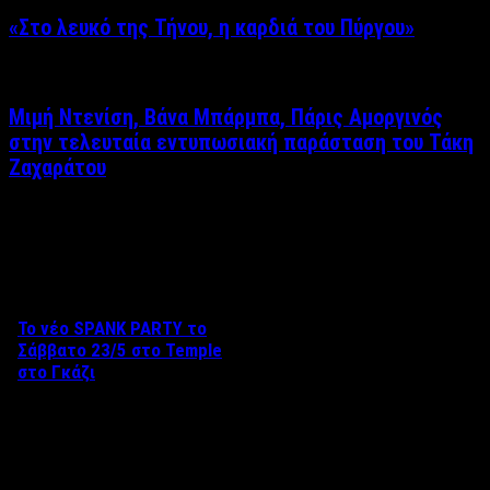
«Στο λευκό της Τήνου, η καρδιά του Πύργου»
Μιμή Ντενίση, Βάνα Μπάρμπα, Πάρις Αμοργινός
στην τελευταία εντυπωσιακή παράσταση του Τάκη
Ζαχαράτου
Δείτε επίσης
Το νέο SPANK PARTY το
Σάββατο 23/5 στο Temple
στο Γκάζι
Aπό τον Βαγγέλη Καράλη Το
Σάββατο 23 Μαΐου, το Black
Temple Athens …