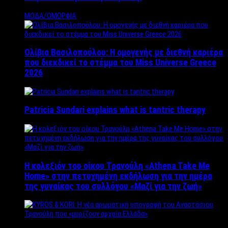
ΜΟΔΑ/ΟΜΟΡΦΙΑ
Ολίβια Βασιλοπούλου: Η ομογενής με διεθνή καριέρα
που διεκδικεί το στέμμα του Miss Universe Greece
2026
Patricia Sundari explains what is tantric therapy
Η κολεξιόν του οίκου Τρανούλη «Athena Take Me
Home» στην πετυχημένη εκδήλωση για την ημέρα
της γυναίκας του συλλόγου «Μαζί για την ζωή»