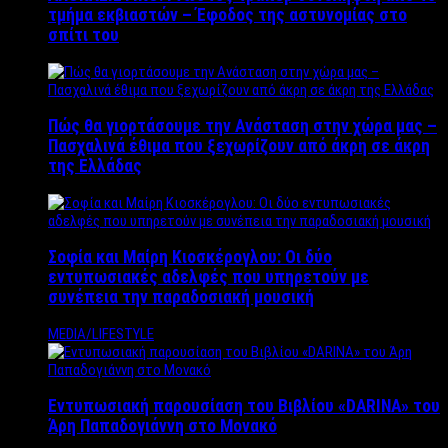
τμήμα εκβιαστών – Έφοδος της αστυνομίας στο
σπίτι του
Πώς θα γιορτάσουμε την Ανάσταση στην χώρα μας –
Πασχαλινά έθιμα που ξεχωρίζουν από άκρη σε άκρη
της Ελλάδας
Σοφία και Μαίρη Κιοσκέρογλου: Οι δύο
εντυπωσιακές αδελφές που υπηρετούν με
συνέπεια την παραδοσιακή μουσική
MEDIA/LIFESTYLE
Εντυπωσιακή παρουσίαση του Βιβλίου «DARINA» του
Άρη Παπαδογιάννη στο Μονακό