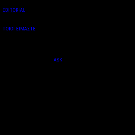
EDITORIAL
ΠΟΙΟΙ ΕΙΜΑΣΤΕ
Email : info@labelnews.gr
Τηλέφωνο : 6998712903
(Βαγγέλης Καράλης - Αρχισυντάκτης)
Designed & Developed by
ASK
© Copyright 2026, LabelNews - All Rights Reserved