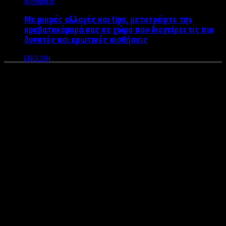
Με μικρές αλλαγές και tips, μετατρέψτε την
κρεβατοκάμαρά σας σε χώρο που διεγείρει τις πιο
δυνατές και ερωτικές αισθήσεις
ENGLISH
Χαμόγελα, όμορφες
Παρουσίες και Ποιοτικό Καλό
Κρασί – Η Ένωση
Οινοπαραγωγών Αττικής
διοργάνωσε μια άκρως
πετυχημένη Οινική Εκδήλωση
με πλήθος κόσμου να