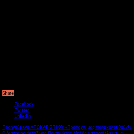
Share
Facebook
Twitter
LinkedIn
Προηγούμενο
ΑΠΟΚΛΕΙΣΤΙΚΟ: «Προσοχή, μας παρακολουθούν!»
Ο διάσημος Φιλόζωος Παναγιώτης Μηλάς καταγγέλλει πώς