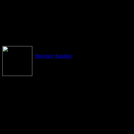
δοκιμάζει μοναδικές
Ποικιλίες Κρασιού! (ΦΩΤΟ –
VIDEO)
Βαγγέλης Καράλης
Ρεπορτάζ
: Bαγγέλης Καράλης
Ένα πολύ όμορφο απόγευμα είχαν την χαρά να απολαύσουν
γευσιγνώστες, οινοποιοί και απλοί φίλοι του κρασιού την
Κυριακή στην Ακρόπολη. Η
Ένωση Οινοπαραγωγών
Αμπελώνες Αττικής,
διοργάνωσε μια άκρως πετυχημένη
οινική εκδήλωση
που εξελίχθηκε σε ένα δυνατό party!