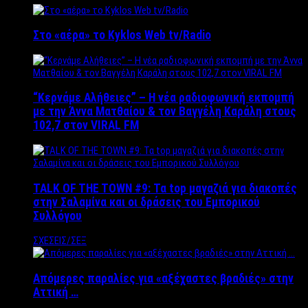
Στο «αέρα» το Kyklos Web tv/Radio
“Kερνάμε Αλήθειες” – Η νέα ραδιοφωνική εκπομπή
με την Άννα Ματθαίου & τον Βαγγέλη Καράλη στους
102,7 στον VIRAL FM
TALK OF THE TOWN #9: Τα top μαγαζιά για διακοπές
στην Σαλαμίνα και οι δράσεις του Εμπορικού
Συλλόγου
ΣΧΕΣΕΙΣ/ΣΕΞ
Απόμερες παραλίες για «αξέχαστες βραδιές» στην
Αττική …