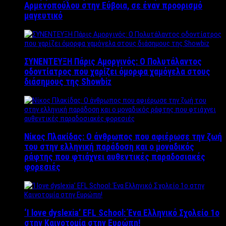
Αρμενοπούλου στην Εύβοια, σε έναν προορισμό
μαγευτικό
ΣΥΝΕΝΤΕΥΞΗ Πάρις Αμοργινός: O Πολυτάλαντος
οδοντίατρος που χαρίζει όμορφα χαμόγελα στους
διάσημους της Showbiz
Νίκος Πλακίδας: O άνθρωπος που αφιέρωσε την ζωή
του στην ελληνική παράδοση και ο μοναδικός
ράφτης που φτιάχνει αυθεντικές παραδοσιακές
φορεσιές
‘Ι love dyslexia’ EFL School: Ένα Ελληνικό Σχολείo 1ο
στην Καινοτομία στην Ευρώπη!