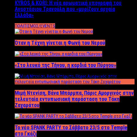
KYROS & KORI: Η νέα αρωματική υπογραφή του
Αναστάσιου Τρανούλη που «μυρίζουν αρχαία
Ελλάδα»
ΠΟΛΙΤΙΣΜΟΣ/EVENTS
Όταν η Τέχνη γίνεται η Φωνή του Νερού
«Στο λευκό της Τήνου, η καρδιά του Πύργου»
Μιμή Ντενίση, Βάνα Μπάρμπα, Πάρις Αμοργινός στην
τελευταία εντυπωσιακή παράσταση του Τάκη
Ζαχαράτου
Το νέο SPANK PARTY το Σάββατο 23/5 στο Temple
στο Γκάζι