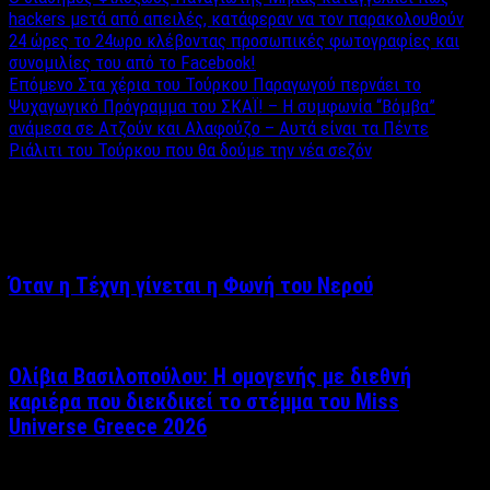
hackers μετά από απειλές, κατάφεραν να τον παρακολουθούν
24 ώρες το 24ωρο κλέβοντας προσωπικές φωτογραφίες και
συνομιλίες του από το Facebook!
Επόμενο
Στα χέρια του Τούρκου Παραγωγού περνάει το
Ψυχαγωγικό Πρόγραμμα του ΣΚΑΪ! – Η συμφωνία “Βόμβα”
ανάμεσα σε Ατζούν και Αλαφούζο – Αυτά είναι τα Πέντε
Ριάλιτι του Τούρκου που θα δούμε την νέα σεζόν
Σχετικά άρθρα
Όταν η Τέχνη γίνεται η Φωνή του Νερού
Ολίβια Βασιλοπούλου: Η ομογενής με διεθνή
καριέρα που διεκδικεί το στέμμα του Miss
Universe Greece 2026