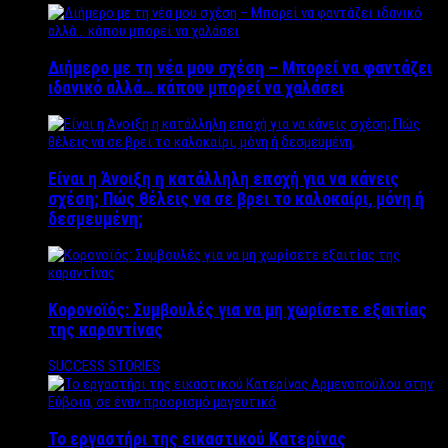
Διήμερο με τη νέα μου σχέση – Μπορεί να φαντάζει
ιδανικό αλλά… κάπου μπορεί να χαλάσει
Είναι η Άνοιξη η κατάλληλη εποχή για να κάνεις
σχέση; Πώς θέλεις να σε βρει το καλοκαίρι, μόνη ή
δεσμευμένη;
Κορονοϊός: Συμβουλές για να μη χωρίσετε εξαιτίας
της καραντίνας
SUCCESS STORIES
Το εργαστήρι της εικαστικού Κατερίνας