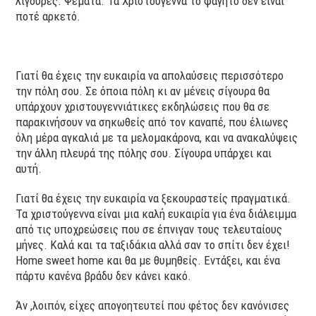
λιγούρες. Ψέματα. Τα Χριστούγεννα το φαγητό δεν είναι
ποτέ αρκετό.
Γιατί θα έχεις την ευκαιρία να απολαύσεις περισσότερο
την πόλη σου. Σε όποια πόλη κι αν μένεις σίγουρα θα
υπάρχουν χριστουγεννιάτικες εκδηλώσεις που θα σε
παρακινήσουν να σηκωθείς από τον καναπέ, που έλιωνες
όλη μέρα αγκαλιά με τα μελομακάρονα, και να ανακαλύψεις
την άλλη πλευρά της πόλης σου. Σίγουρα υπάρχει και
αυτή.
Γιατί θα έχεις την ευκαιρία να ξεκουραστείς πραγματικά.
Τα χριστούγεννα είναι μια καλή ευκαιρία για ένα διάλειμμα
από τις υποχρεώσεις που σε έπνιγαν τους τελευταίους
μήνες. Καλά και τα ταξιδάκια αλλά σαν το σπίτι δεν έχει!
Home sweet home και θα με θυμηθείς. Εντάξει, και ένα
πάρτυ κανένα βράδυ δεν κάνει κακό.
Άν ,λοιπόν, είχες απογοητευτεί που φέτος δεν κανόνισες