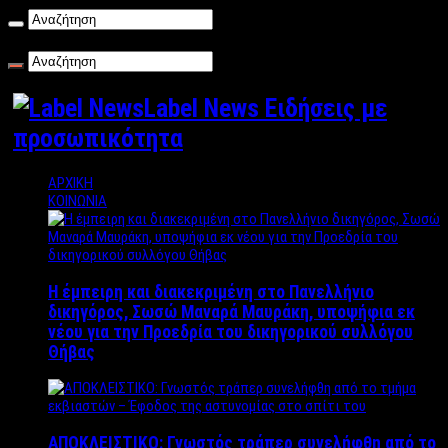
Κυριακή , 09/08/2026
Label News Ειδήσεις με
προσωπικότητα
ΑΡΧΙΚΗ
ΚΟΙΝΩΝΙΑ
Η έμπειρη και διακεκριμένη στο Πανελλήνιο
δικηγόρος, Σωσώ Μαναρά Μαυράκη, υποψήφια εκ
νέου για την Προεδρία του δικηγορικού συλλόγου
Θήβας
ΑΠΟΚΛΕΙΣΤΙΚΟ: Γνωστός τράπερ συνελήφθη από το