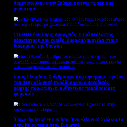
Αρμενοπούλου στην Εύβοια, σε έναν προορισμό
μαγευτικό
ΣΥΝΕΝΤΕΥΞΗ Πάρις Αμοργινός: O Πολυτάλαντος
οδοντίατρος που χαρίζει όμορφα χαμόγελα στους
διάσημους της Showbiz
Νίκος Πλακίδας: O άνθρωπος που αφιέρωσε την ζωή
του στην ελληνική παράδοση και ο μοναδικός
ράφτης που φτιάχνει αυθεντικές παραδοσιακές
φορεσιές
‘Ι love dyslexia’ EFL School: Ένα Ελληνικό Σχολείo 1ο
στην Καινοτομία στην Ευρώπη!