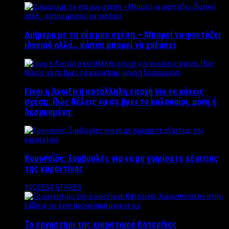
Διήμερο με τη νέα μου σχέση – Μπορεί να φαντάζει
ιδανικό αλλά… κάπου μπορεί να χαλάσει
Είναι η Άνοιξη η κατάλληλη εποχή για να κάνεις
σχέση; Πώς θέλεις να σε βρει το καλοκαίρι, μόνη ή
δεσμευμένη;
Κορονοϊός: Συμβουλές για να μη χωρίσετε εξαιτίας
της καραντίνας
SUCCESS STORIES
Το εργαστήρι της εικαστικού Κατερίνας