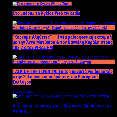
Στο «αέρα» το Kyklos Web tv/Radio
“Kερνάμε Αλήθειες” – Η νέα ραδιοφωνική εκπομπή
με την Άννα Ματθαίου & τον Βαγγέλη Καράλη στους
102,7 στον VIRAL FM
TALK OF THE TOWN #9: Τα top μαγαζιά για διακοπές
στην Σαλαμίνα και οι δράσεις του Εμπορικού
Συλλόγου
ΣΧΕΣΕΙΣ/ΣΕΞ
Απόμερες παραλίες για «αξέχαστες βραδιές» στην
Αττική …