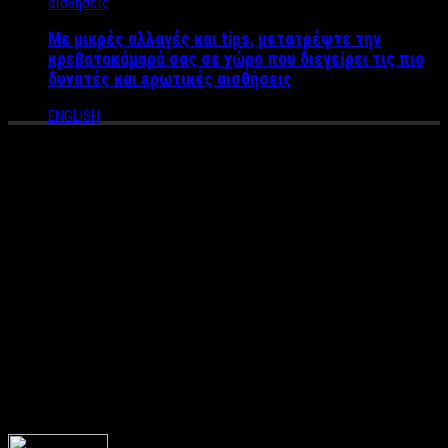
Με μικρές αλλαγές και tips, μετατρέψτε την
κρεβατοκάμαρά σας σε χώρο που διεγείρει τις πιο
δυνατές και ερωτικές αισθήσεις
ENGLISH
Όμορφοι Προορισμοί για
ζευγάρια κοντά στη Αθήνα για
την 28η Οκτωβρίου – Η
πρώτη Ρομαντική Απόδραση
για τον Χειμώνα με το ταίρι
σου!