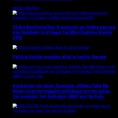
ΜΟΔΑ/ΟΜΟΡΦΙΑ
Ολίβια Βασιλοπούλου: Η ομογενής με διεθνή καριέρα
που διεκδικεί το στέμμα του Miss Universe Greece
2026
Patricia Sundari explains what is tantric therapy
Η κολεξιόν του οίκου Τρανούλη «Athena Take Me
Home» στην πετυχημένη εκδήλωση για την ημέρα
της γυναίκας του συλλόγου «Μαζί για την ζωή»