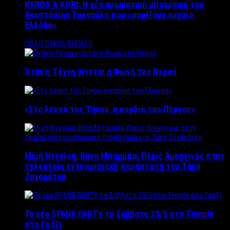
KYROS & KORI: Η νέα αρωματική υπογραφή του
Αναστάσιου Τρανούλη που «μυρίζουν αρχαία
Ελλάδα»
ΠΟΛΙΤΙΣΜΟΣ/EVENTS
Όταν η Τέχνη γίνεται η Φωνή του Νερού
«Στο λευκό της Τήνου, η καρδιά του Πύργου»
Μιμή Ντενίση, Βάνα Μπάρμπα, Πάρις Αμοργινός στην
τελευταία εντυπωσιακή παράσταση του Τάκη
Ζαχαράτου
Το νέο SPANK PARTY το Σάββατο 23/5 στο Temple
στο Γκάζι