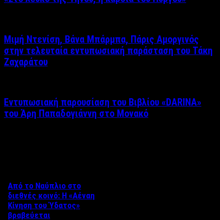
Μιμή Ντενίση, Βάνα Μπάρμπα, Πάρις Αμοργινός
στην τελευταία εντυπωσιακή παράσταση του Τάκη
Ζαχαράτου
Εντυπωσιακή παρουσίαση του Βιβλίου «DARINA»
του Άρη Παπαδογιάννη στο Μονακό
Δείτε επίσης
Από το Ναύπλιο στο
διεθνές κοινό: Η «Αέναη
Κίνηση του Ύδατος»
βραβεύεται