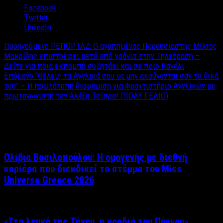
Facebook
Twitter
LinkedIn
Προηγούμενο
ΡΕΠΟΡΤΑΖ: Ο αγαπημένος Παρουσιαστής Μίλτος
Μακρίδης επιστρέφει μετά από χρόνια στην Τηλεόραση –
Δείτε για ποια εκπομπή συζητάει και σε ποιο Κανάλι
Επόμενο
“Θέλεις τα Αγγλικά σου να μην ακούγονται σαν τα δικά
του” – Η πρωτότυπη διαφήμιση για Φροντιστήριο Αγγλικών με
πρωταγωνιστή τον Αλέξη Τσίπρα! (ΠΟΛΥ ΓΕΛΙΟ)
Σχετικά άρθρα
Ολίβια Βασιλοπούλου: Η ομογενής με διεθνή
καριέρα που διεκδικεί το στέμμα του Miss
Universe Greece 2026
«Στο λευκό της Τήνου, η καρδιά του Πύργου»