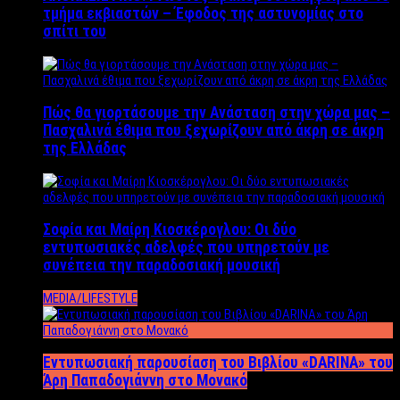
τμήμα εκβιαστών – Έφοδος της αστυνομίας στο
σπίτι του
Πώς θα γιορτάσουμε την Ανάσταση στην χώρα μας –
Πασχαλινά έθιμα που ξεχωρίζουν από άκρη σε άκρη
της Ελλάδας
Σοφία και Μαίρη Κιοσκέρογλου: Οι δύο
εντυπωσιακές αδελφές που υπηρετούν με
συνέπεια την παραδοσιακή μουσική
MEDIA/LIFESTYLE
Εντυπωσιακή παρουσίαση του Βιβλίου «DARINA» του
Άρη Παπαδογιάννη στο Μονακό