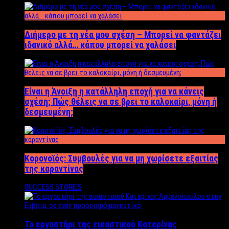
Διήμερο με τη νέα μου σχέση – Μπορεί να φαντάζει
ιδανικό αλλά… κάπου μπορεί να χαλάσει
Είναι η Άνοιξη η κατάλληλη εποχή για να κάνεις
σχέση; Πώς θέλεις να σε βρει το καλοκαίρι, μόνη ή
δεσμευμένη;
Κορονοϊός: Συμβουλές για να μη χωρίσετε εξαιτίας
της καραντίνας
SUCCESS STORIES
Το εργαστήρι της εικαστικού Κατερίνας