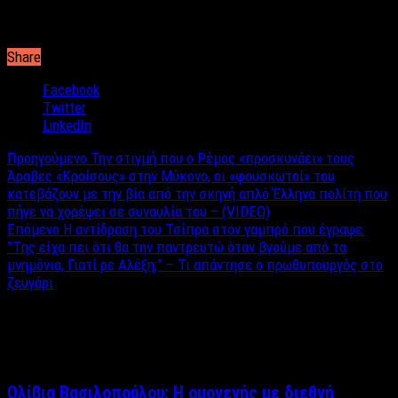
προοδευτική και αν θέλεις να είναι η
σχέση
σας, όλο και κάπου
θα κολλήσει γιατί… δεν τον λες και τόσο εύκολα
πρώην
.
Share
Facebook
Twitter
LinkedIn
Προηγούμενο
Την στιγμή που ο Ρέμος «προσκυνάει» τους
Άραβες «Κροίσους» στην Μύκονο, οι «φουσκωτοί» του
κατεβάζουν με την βία από την σκηνή απλό Έλληνα πολίτη που
πήγε να χορέψει σε συναυλία του – (VIDEO)
Επόμενο
Η αντίδραση του Τσίπρα στον γαμπρό που έγραψε:
”Tης είχα πει ότι θα την παντρευτώ όταν βγούμε από τα
μνημόνια, Γιατί ρε Αλέξη;” – Τι απάντησε ο πρωθυπουργός στο
ζευγάρι
Σχετικά άρθρα
Ολίβια Βασιλοπούλου: Η ομογενής με διεθνή