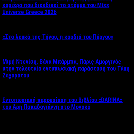
καριέρα που διεκδικεί το στέμμα του Miss
Universe Greece 2026
«Στο λευκό της Τήνου, η καρδιά του Πύργου»
Μιμή Ντενίση, Βάνα Μπάρμπα, Πάρις Αμοργινός
στην τελευταία εντυπωσιακή παράσταση του Τάκη
Ζαχαράτου
Εντυπωσιακή παρουσίαση του Βιβλίου «DARINA»
του Άρη Παπαδογιάννη στο Μονακό
Δείτε επίσης