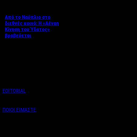
Από το Ναύπλιο στο
διεθνές κοινό: Η «Αέναη
Κίνηση του Ύδατος»
βραβεύεται
Στο πλαίσιο του 8ου Διεθνούς
Φεστιβάλ Κινηματογράφου
Ναυπλίου «ΓΕΦΥΡΕΣ», το
ντοκιμαντέρ «Η Αέναη Κίνηση
του …
EDITORIAL
ΠΟΙΟΙ ΕΙΜΑΣΤΕ
Email : info@labelnews.gr
Τηλέφωνο : 6998712903
(Βαγγέλης Καράλης - Αρχισυντάκτης)