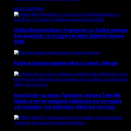
ΜΟΔΑ/ΟΜΟΡΦΙΑ
Ολίβια Βασιλοπούλου: Η ομογενής με διεθνή καριέρα
που διεκδικεί το στέμμα του Miss Universe Greece
2026
Patricia Sundari explains what is tantric therapy
Η κολεξιόν του οίκου Τρανούλη «Athena Take Me
Home» στην πετυχημένη εκδήλωση για την ημέρα
της γυναίκας του συλλόγου «Μαζί για την ζωή»