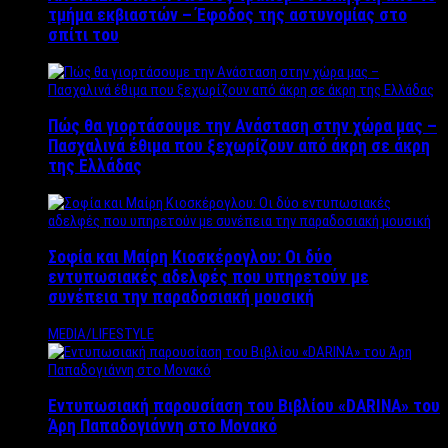
τμήμα εκβιαστών – Έφοδος της αστυνομίας στο
σπίτι του
Πώς θα γιορτάσουμε την Ανάσταση στην χώρα μας –
Πασχαλινά έθιμα που ξεχωρίζουν από άκρη σε άκρη
της Ελλάδας
Σοφία και Μαίρη Κιοσκέρογλου: Οι δύο
εντυπωσιακές αδελφές που υπηρετούν με
συνέπεια την παραδοσιακή μουσική
MEDIA/LIFESTYLE
Εντυπωσιακή παρουσίαση του Βιβλίου «DARINA» του
Άρη Παπαδογιάννη στο Μονακό