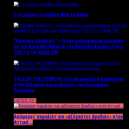
Στο «αέρα» το Kyklos Web tv/Radio
“Kερνάμε Αλήθειες” – Η νέα ραδιοφωνική εκπομπή
με την Άννα Ματθαίου & τον Βαγγέλη Καράλη στους
102,7 στον VIRAL FM
TALK OF THE TOWN #9: Τα top μαγαζιά για διακοπές
στην Σαλαμίνα και οι δράσεις του Εμπορικού
Συλλόγου
ΣΧΕΣΕΙΣ/ΣΕΞ
Απόμερες παραλίες για «αξέχαστες βραδιές» στην
Αττική …