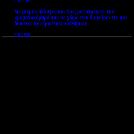
Με μικρές αλλαγές και tips, μετατρέψτε την
κρεβατοκάμαρά σας σε χώρο που διεγείρει τις πιο
δυνατές και ερωτικές αισθήσεις
ENGLISH
Όταν η φιλική επαφή που
έχεις κρατήσει με τον πρώην
σου, αρχίζει και γίνεται
πρόβλημα στην νέα σου σχέση
– Ποιες είναι οι λεπτές
ισορροπίες που πρέπει να
κρατήσεις;