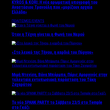
KYROS & KORI: Η νέα αρωματική υπογραφή του
Αναστάσιου Τρανούλη που «μυρίζουν αρχαία
Ελλάδα»
ΠΟΛΙΤΙΣΜΟΣ/EVENTS
Όταν η Τέχνη γίνεται η Φωνή του Νερού
«Στο λευκό της Τήνου, η καρδιά του Πύργου»
Μιμή Ντενίση, Βάνα Μπάρμπα, Πάρις Αμοργινός στην
τελευταία εντυπωσιακή παράσταση του Τάκη
Ζαχαράτου
Το νέο SPANK PARTY το Σάββατο 23/5 στο Temple
στο Γκάζι