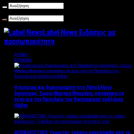
Πέμπτη , 06/08/2026
Label News Ειδήσεις με
προσωπικότητα
ΑΡΧΙΚΗ
ΚΟΙΝΩΝΙΑ
Η έμπειρη και διακεκριμένη στο Πανελλήνιο
δικηγόρος, Σωσώ Μαναρά Μαυράκη, υποψήφια εκ
νέου για την Προεδρία του δικηγορικού συλλόγου
Θήβας
ΑΠΟΚΛΕΙΣΤΙΚΟ: Γνωστός τράπερ συνελήφθη από το