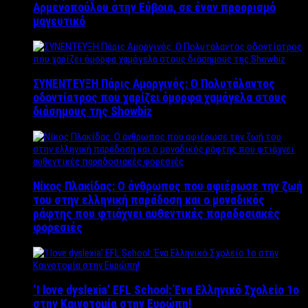
Αρμενοπούλου στην Εύβοια, σε έναν προορισμό
μαγευτικό
ΣΥΝΕΝΤΕΥΞΗ Πάρις Αμοργινός: O Πολυτάλαντος
οδοντίατρος που χαρίζει όμορφα χαμόγελα στους
διάσημους της Showbiz
Νίκος Πλακίδας: O άνθρωπος που αφιέρωσε την ζωή
του στην ελληνική παράδοση και ο μοναδικός
ράφτης που φτιάχνει αυθεντικές παραδοσιακές
φορεσιές
‘Ι love dyslexia’ EFL School: Ένα Ελληνικό Σχολείo 1ο
στην Καινοτομία στην Ευρώπη!