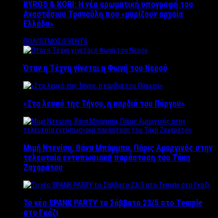
KYROS & KORI: Η νέα αρωματική υπογραφή του
Αναστάσιου Τρανούλη που «μυρίζουν αρχαία
Ελλάδα»
ΠΟΛΙΤΙΣΜΟΣ/EVENTS
Όταν η Τέχνη γίνεται η Φωνή του Νερού
«Στο λευκό της Τήνου, η καρδιά του Πύργου»
Μιμή Ντενίση, Βάνα Μπάρμπα, Πάρις Αμοργινός στην
τελευταία εντυπωσιακή παράσταση του Τάκη
Ζαχαράτου
Το νέο SPANK PARTY το Σάββατο 23/5 στο Temple
στο Γκάζι