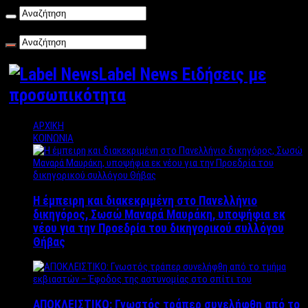
Παρασκευή , 07/08/2026
Label News Ειδήσεις με
προσωπικότητα
ΑΡΧΙΚΗ
ΚΟΙΝΩΝΙΑ
Η έμπειρη και διακεκριμένη στο Πανελλήνιο
δικηγόρος, Σωσώ Μαναρά Μαυράκη, υποψήφια εκ
νέου για την Προεδρία του δικηγορικού συλλόγου
Θήβας
ΑΠΟΚΛΕΙΣΤΙΚΟ: Γνωστός τράπερ συνελήφθη από το