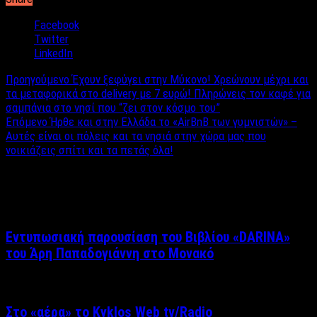
Facebook
Twitter
LinkedIn
Προηγούμενο
Έχουν ξεφύγει στην Μύκονο! Χρεώνουν μέχρι και
τα μεταφορικά στο delivery με 7 ευρώ! Πληρώνεις τον καφέ για
σαμπάνια στο νησί που “ζει στον κόσμο του”
Επόμενο
Ήρθε και στην Ελλάδα το «AirBnB των γυμνιστών» –
Aυτές είναι οι πόλεις και τα νησιά στην χώρα μας που
νοικιάζεις σπίτι και τα πετάς όλα!
Σχετικά άρθρα
Εντυπωσιακή παρουσίαση του Βιβλίου «DARINA»
του Άρη Παπαδογιάννη στο Μονακό
Στο «αέρα» το Kyklos Web tv/Radio