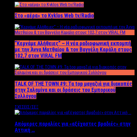
Στο «αέρα» το Kyklos Web tv/Radio
“Kερνάμε Αλήθειες” – Η νέα ραδιοφωνική εκπομπή
με την Άννα Ματθαίου & τον Βαγγέλη Καράλη στους
102,7 στον VIRAL FM
TALK OF THE TOWN #9: Τα top μαγαζιά για διακοπές
στην Σαλαμίνα και οι δράσεις του Εμπορικού
Συλλόγου
ΣΧΕΣΕΙΣ/ΣΕΞ
Απόμερες παραλίες για «αξέχαστες βραδιές» στην
Αττική …