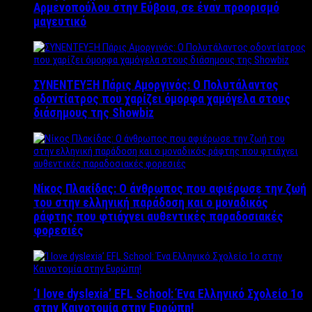
Αρμενοπούλου στην Εύβοια, σε έναν προορισμό
μαγευτικό
ΣΥΝΕΝΤΕΥΞΗ Πάρις Αμοργινός: O Πολυτάλαντος
οδοντίατρος που χαρίζει όμορφα χαμόγελα στους
διάσημους της Showbiz
Νίκος Πλακίδας: O άνθρωπος που αφιέρωσε την ζωή
του στην ελληνική παράδοση και ο μοναδικός
ράφτης που φτιάχνει αυθεντικές παραδοσιακές
φορεσιές
‘Ι love dyslexia’ EFL School: Ένα Ελληνικό Σχολείo 1ο
στην Καινοτομία στην Ευρώπη!