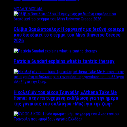
ΜΟΔΑ/ΟΜΟΡΦΙΑ
Ολίβια Βασιλοπούλου: Η ομογενής με διεθνή καριέρα
που διεκδικεί το στέμμα του Miss Universe Greece
2026
Patricia Sundari explains what is tantric therapy
Η κολεξιόν του οίκου Τρανούλη «Athena Take Me
Home» στην πετυχημένη εκδήλωση για την ημέρα
της γυναίκας του συλλόγου «Μαζί για την ζωή»