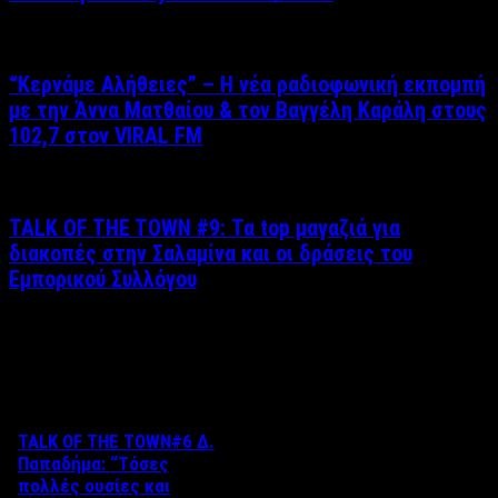
“Kερνάμε Αλήθειες” – Η νέα ραδιοφωνική εκπομπή
με την Άννα Ματθαίου & τον Βαγγέλη Καράλη στους
102,7 στον VIRAL FM
TALK OF THE TOWN #9: Τα top μαγαζιά για
διακοπές στην Σαλαμίνα και οι δράσεις του
Εμπορικού Συλλόγου
Δείτε επίσης
TALK OF THE TOWN#6 Δ.
Παπαδήμα: “Tόσες
πολλές ουσίες και