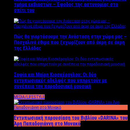
τμήμα εκβιαστών – Έφοδος της αστυνομίας στο
σπίτι του
Πώς θα γιορτάσουμε την Ανάσταση στην χώρα μας –
Πασχαλινά έθιμα που ξεχωρίζουν από άκρη σε άκρη
της Ελλάδας
Σοφία και Μαίρη Κιοσκέρογλου: Οι δύο
εντυπωσιακές αδελφές που υπηρετούν με
συνέπεια την παραδοσιακή μουσική
MEDIA/LIFESTYLE
Εντυπωσιακή παρουσίαση του Βιβλίου «DARINA» του
Άρη Παπαδογιάννη στο Μονακό