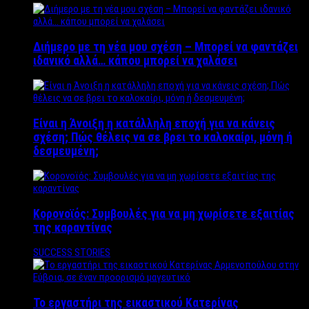
Διήμερο με τη νέα μου σχέση – Μπορεί να φαντάζει
ιδανικό αλλά… κάπου μπορεί να χαλάσει
Είναι η Άνοιξη η κατάλληλη εποχή για να κάνεις
σχέση; Πώς θέλεις να σε βρει το καλοκαίρι, μόνη ή
δεσμευμένη;
Κορονοϊός: Συμβουλές για να μη χωρίσετε εξαιτίας
της καραντίνας
SUCCESS STORIES
Το εργαστήρι της εικαστικού Κατερίνας