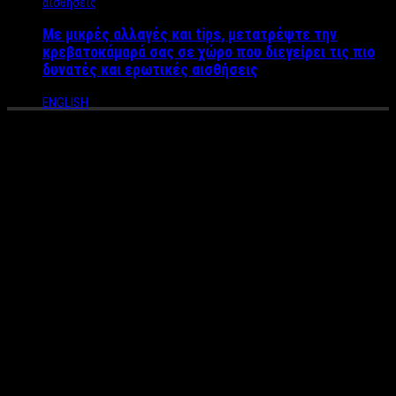
Με μικρές αλλαγές και tips, μετατρέψτε την
κρεβατοκάμαρά σας σε χώρο που διεγείρει τις πιο
δυνατές και ερωτικές αισθήσεις
ENGLISH
Πέθανε ο τελευταίος
σπουδαίος κωμικός Χάρρυ
Κλυνν – Θρήνος στον
καλλιτεχνικό χώρο
Ο αγαπημένος κωμικός ηθοποιός, Χάρρυ Κλυνν, κατά κόσμον
Βασίλης Τριανταφυλλίδης, απεβίωσε σε ηλικία 78 ετών.
Άφησε εποχή στην ελληνική σάτιρα και υπήρξε πρωτοπόρος
για την εποχή του