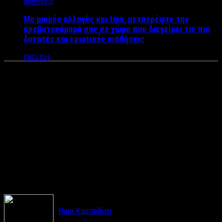
Με μικρές αλλαγές και tips, μετατρέψτε την
κρεβατοκάμαρά σας σε χώρο που διεγείρει τις πιο
δυνατές και ερωτικές αισθήσεις
ENGLISH
Athens Digital Lab: Ανοικτός
διαγωνισμός για νέα
applications που θα
βελτιώσουν την Ποιότητα
Ζωής στην Πόλη
Ήρια Καρποδίνη