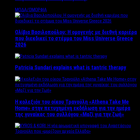
ΜΟΔΑ/ΟΜΟΡΦΙΑ
Ολίβια Βασιλοπούλου: Η ομογενής με διεθνή καριέρα
που διεκδικεί το στέμμα του Miss Universe Greece
2026
Patricia Sundari explains what is tantric therapy
Η κολεξιόν του οίκου Τρανούλη «Athena Take Me
Home» στην πετυχημένη εκδήλωση για την ημέρα
της γυναίκας του συλλόγου «Μαζί για την ζωή»