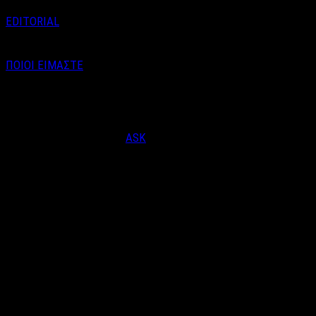
EDITORIAL
ΠΟΙΟΙ ΕΙΜΑΣΤΕ
Email : info@labelnews.gr
Τηλέφωνο : 6998712903
(Βαγγέλης Καράλης - Αρχισυντάκτης)
Designed & Developed by
ASK
© Copyright 2026, LabelNews - All Rights Reserved