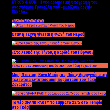
KYROS & KORI: Η νέα αρωματική υπογραφή του
Αναστάσιου Τρανούλη που «μυρίζουν αρχαία
Ελλάδα»
ΠΟΛΙΤΙΣΜΟΣ/EVENTS
Όταν η Τέχνη γίνεται η Φωνή του Νερού
«Στο λευκό της Τήνου, η καρδιά του Πύργου»
Μιμή Ντενίση, Βάνα Μπάρμπα, Πάρις Αμοργινός στην
τελευταία εντυπωσιακή παράσταση του Τάκη
Ζαχαράτου
Το νέο SPANK PARTY το Σάββατο 23/5 στο Temple
στο Γκάζι