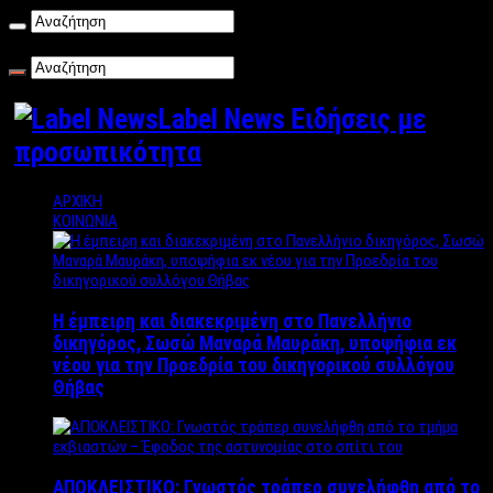
Παρασκευή , 07/08/2026
Label News Ειδήσεις με
προσωπικότητα
ΑΡΧΙΚΗ
ΚΟΙΝΩΝΙΑ
Η έμπειρη και διακεκριμένη στο Πανελλήνιο
δικηγόρος, Σωσώ Μαναρά Μαυράκη, υποψήφια εκ
νέου για την Προεδρία του δικηγορικού συλλόγου
Θήβας
ΑΠΟΚΛΕΙΣΤΙΚΟ: Γνωστός τράπερ συνελήφθη από το