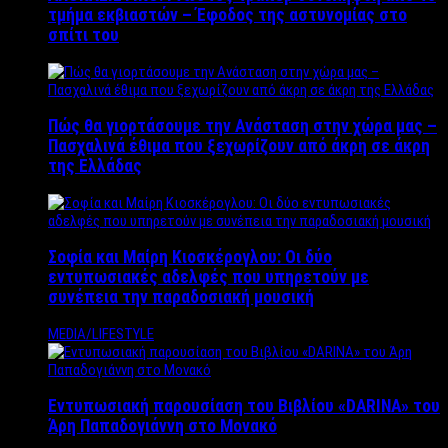
τμήμα εκβιαστών – Έφοδος της αστυνομίας στο
σπίτι του
Πώς θα γιορτάσουμε την Ανάσταση στην χώρα μας –
Πασχαλινά έθιμα που ξεχωρίζουν από άκρη σε άκρη
της Ελλάδας
Σοφία και Μαίρη Κιοσκέρογλου: Οι δύο
εντυπωσιακές αδελφές που υπηρετούν με
συνέπεια την παραδοσιακή μουσική
MEDIA/LIFESTYLE
Εντυπωσιακή παρουσίαση του Βιβλίου «DARINA» του
Άρη Παπαδογιάννη στο Μονακό