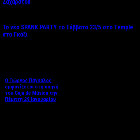
Ζαχαράτου
Το νέο SPANK PARTY το Σάββατο 23/5 στο Temple
στο Γκάζι
Δείτε επίσης
Ο Γιώργος Πάγκαλος
εμφανίζεται στη σκηνή
του Caja de Música την
Πέμπτη 29 Ιανουαρίου
Ο Γιώργος Πάγκαλος
εμφανίζεται στη σκηνή του
Caja de Música την Πέμπτη 29
Ιανουαρίου, σε …