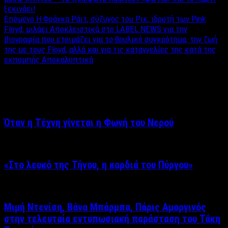
ξεκινάει!
Επόμενο
Η Φράνκα Ράιτ, σύζυγος του Ρικ, ιδρυτή των Pink
Floyd, μιλάει Αποκλειστικά στο LABEL NEWS για την
βιογραφία που ετοιμάζει για το θρυλικό συγκρότημα, την ζωή
της με τους Floyd, αλλά και για τις καταγγελίες της κατά της
εκπομπής Αποκαλυπτικά
Σχετικά άρθρα
Όταν η Τέχνη γίνεται η Φωνή του Νερού
«Στο λευκό της Τήνου, η καρδιά του Πύργου»
Μιμή Ντενίση, Βάνα Μπάρμπα, Πάρις Αμοργινός
στην τελευταία εντυπωσιακή παράσταση του Τάκη