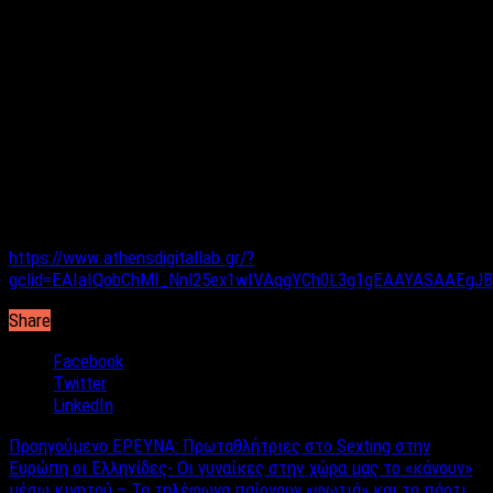
υλοποιήσουν τις smart city προτάσεις τους.
Το μέλλον της καθημερινότητας σε μια πόλη που
αντιμετωπίζει πιέσεις σε μια σειρά από τομείς φαίνεται να
βρίσκεται στις τεχνολογικές λύσεις και εφαρμογές, ενώ
ταυτόχρονα μέσα από τον διαγωνισμό δίνεται η ευκαιρία σε
ικανούς νέους να παίξουν καθοριστικό ρόλο στην εξέλιξη και
την αναβάθμισή της πόλης τους μέσα από ένα πρωτοποριακό
εγχείρημα. Οι ενδιαφερόμενοι να συμμετάσχουν μπορούν να
υποβάλουν τις προτάσεις τους έως και τις 19 Νοεμβρίου 2017
μπαίνοντας στην επίσημη σελίδα του Athens Digital Lab.
https://www.athensdigitallab.gr/?
gclid=EAIaIQobChMI_Nnl25ex1wIVAqgYCh0L3g1gEAAYASAAEgJ
Share
Facebook
Twitter
LinkedIn
Προηγούμενο
ΕΡΕΥΝΑ: Πρωταθλήτριες στο Sexting στην
Ευρώπη οι Ελληνίδες- Οι γυναίκες στην χώρα μας το «κάνουν»
μέσω κινητού – Τα τηλέφωνα παίρνουν «φωτιά» και το πάρτι