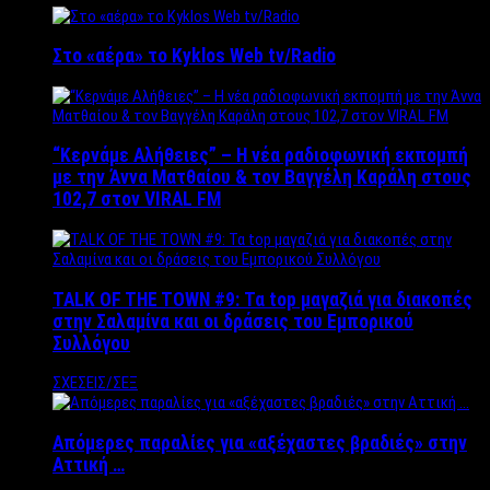
Στο «αέρα» το Kyklos Web tv/Radio
“Kερνάμε Αλήθειες” – Η νέα ραδιοφωνική εκπομπή
με την Άννα Ματθαίου & τον Βαγγέλη Καράλη στους
102,7 στον VIRAL FM
TALK OF THE TOWN #9: Τα top μαγαζιά για διακοπές
στην Σαλαμίνα και οι δράσεις του Εμπορικού
Συλλόγου
ΣΧΕΣΕΙΣ/ΣΕΞ
Απόμερες παραλίες για «αξέχαστες βραδιές» στην
Αττική …