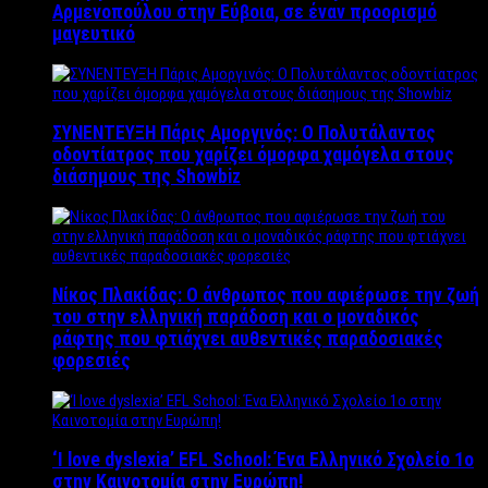
Αρμενοπούλου στην Εύβοια, σε έναν προορισμό
μαγευτικό
ΣΥΝΕΝΤΕΥΞΗ Πάρις Αμοργινός: O Πολυτάλαντος
οδοντίατρος που χαρίζει όμορφα χαμόγελα στους
διάσημους της Showbiz
Νίκος Πλακίδας: O άνθρωπος που αφιέρωσε την ζωή
του στην ελληνική παράδοση και ο μοναδικός
ράφτης που φτιάχνει αυθεντικές παραδοσιακές
φορεσιές
‘Ι love dyslexia’ EFL School: Ένα Ελληνικό Σχολείo 1ο
στην Καινοτομία στην Ευρώπη!