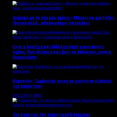
Διήμερο με τη νέα μου σχέση – Μπορεί να φαντάζει
ιδανικό αλλά… κάπου μπορεί να χαλάσει
Είναι η Άνοιξη η κατάλληλη εποχή για να κάνεις
σχέση; Πώς θέλεις να σε βρει το καλοκαίρι, μόνη ή
δεσμευμένη;
Κορονοϊός: Συμβουλές για να μη χωρίσετε εξαιτίας
της καραντίνας
SUCCESS STORIES
Το εργαστήρι της εικαστικού Κατερίνας