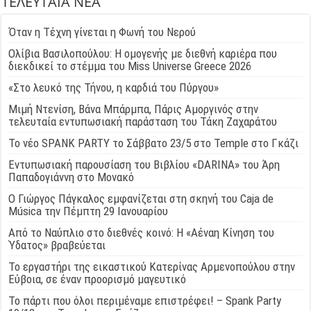
ΤΕΛΕΥΤΑΙΑ ΝΕΑ
Όταν η Τέχνη γίνεται η Φωνή του Νερού
Ολίβια Βασιλοπούλου: Η ομογενής με διεθνή καριέρα που
διεκδικεί το στέμμα του Miss Universe Greece 2026
«Στο λευκό της Τήνου, η καρδιά του Πύργου»
Μιμή Ντενίση, Βάνα Μπάρμπα, Πάρις Αμοργινός στην
τελευταία εντυπωσιακή παράσταση του Τάκη Ζαχαράτου
Το νέο SPANK PARTY το Σάββατο 23/5 στο Temple στο Γκάζι
Εντυπωσιακή παρουσίαση του Βιβλίου «DARINA» του Άρη
Παπαδογιάννη στο Μονακό
Ο Γιώργος Πάγκαλος εμφανίζεται στη σκηνή του Caja de
Música την Πέμπτη 29 Ιανουαρίου
Από το Ναύπλιο στο διεθνές κοινό: Η «Αέναη Κίνηση του
Ύδατος» βραβεύεται
Το εργαστήρι της εικαστικού Κατερίνας Αρμενοπούλου στην
Εύβοια, σε έναν προορισμό μαγευτικό
Το πάρτι που όλοι περιμέναμε επιστρέφει! – Spank Party