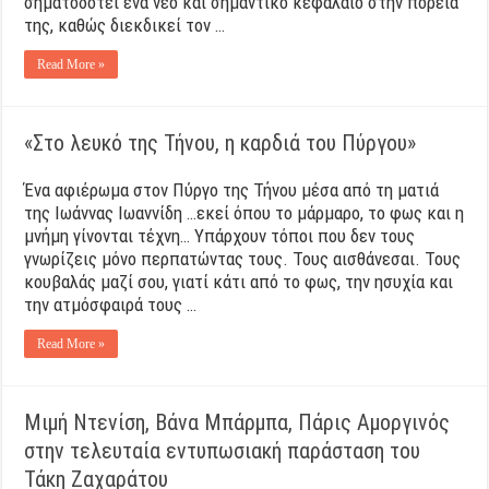
σηματοδοτεί ένα νέο και σημαντικό κεφάλαιο στην πορεία
της, καθώς διεκδικεί τον …
Read More »
«Στο λευκό της Τήνου, η καρδιά του Πύργου»
Ένα αφιέρωμα στον Πύργο της Τήνου μέσα από τη ματιά
της Ιωάννας Ιωαννίδη …εκεί όπου το μάρμαρο, το φως και η
μνήμη γίνονται τέχνη… Υπάρχουν τόποι που δεν τους
γνωρίζεις μόνο περπατώντας τους. Τους αισθάνεσαι. Τους
κουβαλάς μαζί σου, γιατί κάτι από το φως, την ησυχία και
την ατμόσφαιρά τους …
Read More »
Μιμή Ντενίση, Βάνα Μπάρμπα, Πάρις Αμοργινός
στην τελευταία εντυπωσιακή παράσταση του
Τάκη Ζαχαράτου