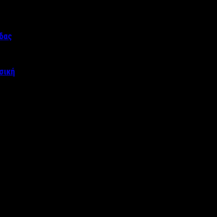
άδας
σική