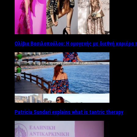
Ολίβια Βασιλοπούλου: Η ομογενής με διεθνή καριέρα 
Patricia Sundari explains what is tantric therapy