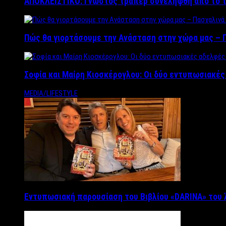
ΑΠΟΚΛΕΙΣΤΙΚΟ: Γνωστός τράπερ συνελήφθη από το τ
Πώς θα γιορτάσουμε την Ανάσταση στην χώρα μας – Π
Σοφία και Μαίρη Κιοσκέρογλου: Οι δύο εντυπωσιακέ
MEDIA/LIFESTYLE
Εντυπωσιακή παρουσίαση του Βιβλίου «DARINA» του 