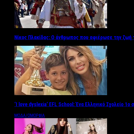
Νίκος Πλακίδας: O άνθρωπος που αφιέρωσε την ζωή 
‘Ι love dyslexia’ EFL School: Ένα Ελληνικό Σχολείo 1
ΜΟΔΑ/ΟΜΟΡΦΙΑ