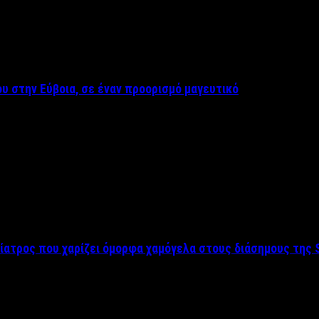
υ στην Εύβοια, σε έναν προορισμό μαγευτικό
ίατρος που χαρίζει όμορφα χαμόγελα στους διάσημους της 