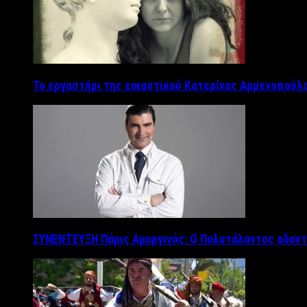
Το εργαστήρι της εικαστικού Κατερίνας Αρμενοπούλο
ΣΥΝΕΝΤΕΥΞΗ Πάρις Αμοργινός: O Πολυτάλαντος οδοντ