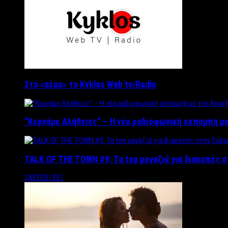
Στο «αέρα» το Kyklos Web tv/Radio
“Kερνάμε Αλήθειες” – Η νέα ραδιοφωνική εκπομπή με
TALK OF THE TOWN #9: Τα top μαγαζιά για διακοπές σ
ΣΧΕΣΕΙΣ/ΣΕΞ