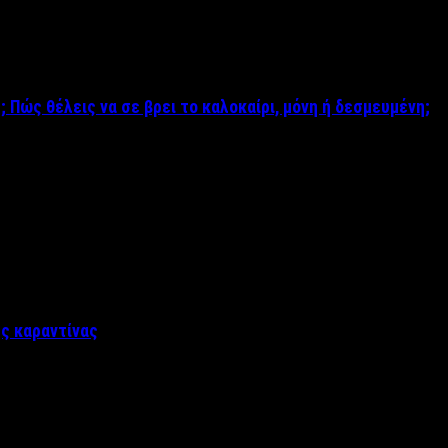
; Πώς θέλεις να σε βρει το καλοκαίρι, μόνη ή δεσμευμένη;
ης καραντίνας