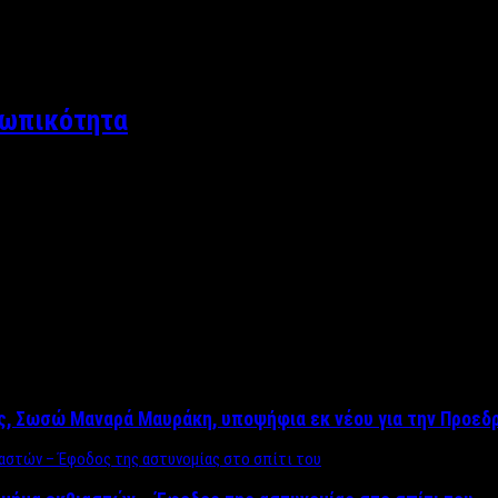
σωπικότητα
ος, Σωσώ Μαναρά Μαυράκη, υποψήφια εκ νέου για την Προεδ