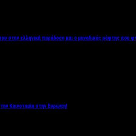
του στην ελληνική παράδοση και ο μοναδικός ράφτης που φ
ο στην Καινοτομία στην Ευρώπη!