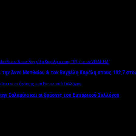
 την Άννα Ματθαίου & τον Βαγγέλη Καράλη στους 102,7 στο
την Σαλαμίνα και οι δράσεις του Εμπορικού Συλλόγου