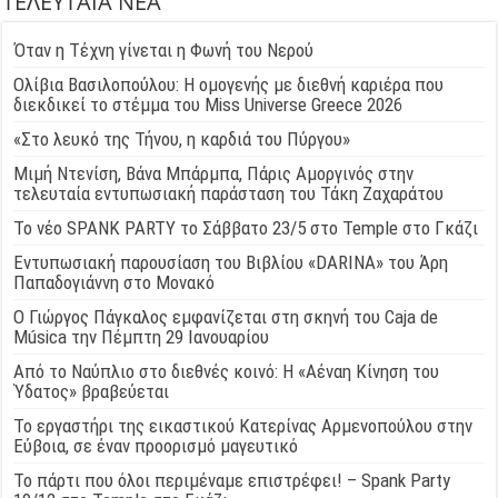
ΤΕΛΕΥΤΑΙΑ ΝΕΑ
Όταν η Τέχνη γίνεται η Φωνή του Νερού
Ολίβια Βασιλοπούλου: Η ομογενής με διεθνή καριέρα που
διεκδικεί το στέμμα του Miss Universe Greece 2026
«Στο λευκό της Τήνου, η καρδιά του Πύργου»
Μιμή Ντενίση, Βάνα Μπάρμπα, Πάρις Αμοργινός στην
τελευταία εντυπωσιακή παράσταση του Τάκη Ζαχαράτου
Το νέο SPANK PARTY το Σάββατο 23/5 στο Temple στο Γκάζι
Εντυπωσιακή παρουσίαση του Βιβλίου «DARINA» του Άρη
Παπαδογιάννη στο Μονακό
Ο Γιώργος Πάγκαλος εμφανίζεται στη σκηνή του Caja de
Música την Πέμπτη 29 Ιανουαρίου
Από το Ναύπλιο στο διεθνές κοινό: Η «Αέναη Κίνηση του
Ύδατος» βραβεύεται
Το εργαστήρι της εικαστικού Κατερίνας Αρμενοπούλου στην
Εύβοια, σε έναν προορισμό μαγευτικό
Το πάρτι που όλοι περιμέναμε επιστρέφει! – Spank Party