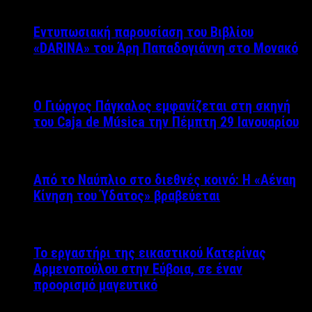
Εντυπωσιακή παρουσίαση του Βιβλίου
«DARINA» του Άρη Παπαδογιάννη στο Μονακό
Ο Γιώργος Πάγκαλος εμφανίζεται στη σκηνή
του Caja de Música την Πέμπτη 29 Ιανουαρίου
Από το Ναύπλιο στο διεθνές κοινό: Η «Αέναη
Κίνηση του Ύδατος» βραβεύεται
Το εργαστήρι της εικαστικού Κατερίνας
Αρμενοπούλου στην Εύβοια, σε έναν
προορισμό μαγευτικό