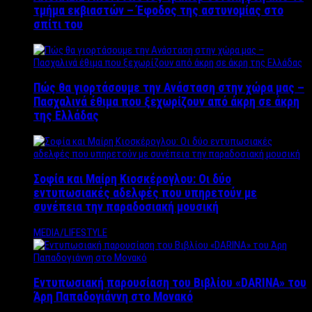
τμήμα εκβιαστών – Έφοδος της αστυνομίας στο
σπίτι του
Πώς θα γιορτάσουμε την Ανάσταση στην χώρα μας –
Πασχαλινά έθιμα που ξεχωρίζουν από άκρη σε άκρη
της Ελλάδας
Σοφία και Μαίρη Κιοσκέρογλου: Οι δύο
εντυπωσιακές αδελφές που υπηρετούν με
συνέπεια την παραδοσιακή μουσική
MEDIA/LIFESTYLE
Εντυπωσιακή παρουσίαση του Βιβλίου «DARINA» του
Άρη Παπαδογιάννη στο Μονακό