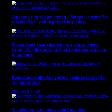
Διήμερο με τη νέα μου σχέση – Μπορεί να φαντάζει
ιδανικό αλλά… κάπου μπορεί να χαλάσει
Είναι η Άνοιξη η κατάλληλη εποχή για να κάνεις
σχέση; Πώς θέλεις να σε βρει το καλοκαίρι, μόνη ή
δεσμευμένη;
Κορονοϊός: Συμβουλές για να μη χωρίσετε εξαιτίας
της καραντίνας
SUCCESS STORIES
Το εργαστήρι της εικαστικού Κατερίνας