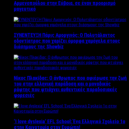
Αρμενοπούλου στην Εύβοια, σε έναν προορισμό
μαγευτικό
ΣΥΝΕΝΤΕΥΞΗ Πάρις Αμοργινός: O Πολυτάλαντος
οδοντίατρος που χαρίζει όμορφα χαμόγελα στους
διάσημους της Showbiz
Νίκος Πλακίδας: O άνθρωπος που αφιέρωσε την ζωή
του στην ελληνική παράδοση και ο μοναδικός
ράφτης που φτιάχνει αυθεντικές παραδοσιακές
φορεσιές
‘Ι love dyslexia’ EFL School: Ένα Ελληνικό Σχολείo 1ο
στην Καινοτομία στην Ευρώπη!