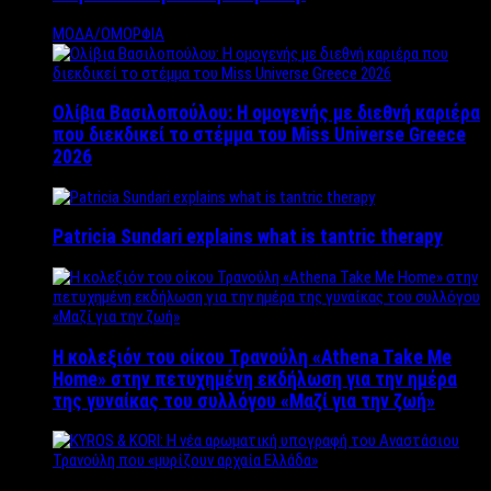
ΜΟΔΑ/ΟΜΟΡΦΙΑ
Ολίβια Βασιλοπούλου: Η ομογενής με διεθνή καριέρα
που διεκδικεί το στέμμα του Miss Universe Greece
2026
Patricia Sundari explains what is tantric therapy
Η κολεξιόν του οίκου Τρανούλη «Athena Take Me
Home» στην πετυχημένη εκδήλωση για την ημέρα
της γυναίκας του συλλόγου «Μαζί για την ζωή»