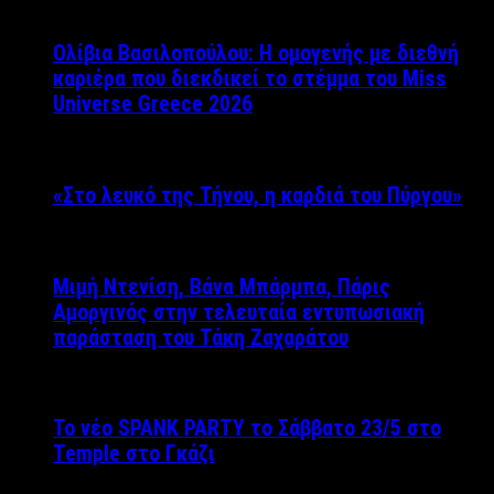
Ολίβια Βασιλοπούλου: Η ομογενής με διεθνή
καριέρα που διεκδικεί το στέμμα του Miss
Universe Greece 2026
«Στο λευκό της Τήνου, η καρδιά του Πύργου»
Μιμή Ντενίση, Βάνα Μπάρμπα, Πάρις
Αμοργινός στην τελευταία εντυπωσιακή
παράσταση του Τάκη Ζαχαράτου
Το νέο SPANK PARTY το Σάββατο 23/5 στο
Temple στο Γκάζι