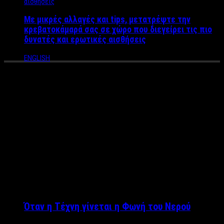
Με μικρές αλλαγές και tips, μετατρέψτε την
κρεβατοκάμαρά σας σε χώρο που διεγείρει τις πιο
δυνατές και ερωτικές αισθήσεις
ENGLISH
Facebook Demo – Customizer
Whoops! No connected account found. Try connecting an
account first.
This is a Facebook demo page created by plugin automatically.
Please do not delete to make the plugin work properly.
ΤΕΛΕΥΤΑΙΑ ΝΕΑ
Όταν η Τέχνη γίνεται η Φωνή του Νερού