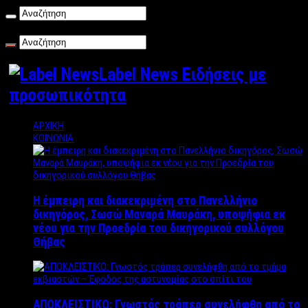
Παρασκευή , 07/08/2026
Label News Ειδήσεις με
προσωπικότητα
ΑΡΧΙΚΗ
ΚΟΙΝΩΝΙΑ
Η έμπειρη και διακεκριμένη στο Πανελλήνιο
δικηγόρος, Σωσώ Μαναρά Μαυράκη, υποψήφια εκ
νέου για την Προεδρία του δικηγορικού συλλόγου
Θήβας
ΑΠΟΚΛΕΙΣΤΙΚΟ: Γνωστός τράπερ συνελήφθη από το