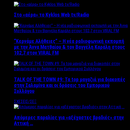
Στο «αέρα» το Kyklos Web tv/Radio
“Kερνάμε Αλήθειες” – Η νέα ραδιοφωνική εκπομπή
με την Άννα Ματθαίου & τον Βαγγέλη Καράλη στους
102,7 στον VIRAL FM
TALK OF THE TOWN #9: Τα top μαγαζιά για διακοπές
στην Σαλαμίνα και οι δράσεις του Εμπορικού
Συλλόγου
ΣΧΕΣΕΙΣ/ΣΕΞ
Απόμερες παραλίες για «αξέχαστες βραδιές» στην
Αττική …