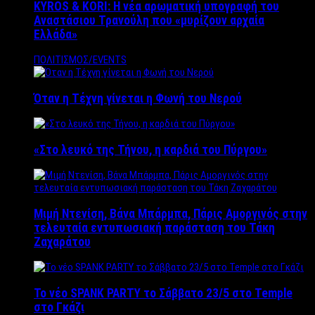
KYROS & KORI: Η νέα αρωματική υπογραφή του
Αναστάσιου Τρανούλη που «μυρίζουν αρχαία
Ελλάδα»
ΠΟΛΙΤΙΣΜΟΣ/EVENTS
Όταν η Τέχνη γίνεται η Φωνή του Νερού
«Στο λευκό της Τήνου, η καρδιά του Πύργου»
Μιμή Ντενίση, Βάνα Μπάρμπα, Πάρις Αμοργινός στην
τελευταία εντυπωσιακή παράσταση του Τάκη
Ζαχαράτου
Το νέο SPANK PARTY το Σάββατο 23/5 στο Temple
στο Γκάζι