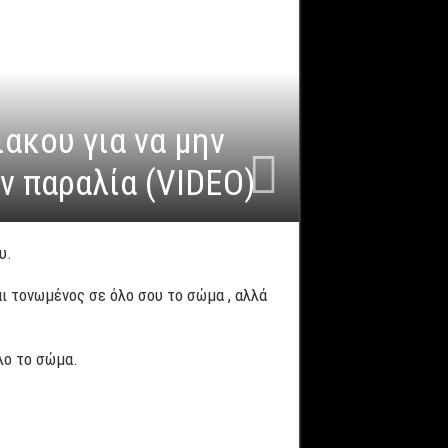
ακου για να μην
ν παραλία (VIDEO)
υ.
αι τονωμένος σε όλο σου το σώμα , αλλά
λο το σώμα.