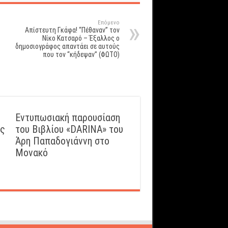
Επόμενο
Απίστευτη Γκάφα! “Πέθαναν” τον
Νίκο Κατσαρό – Έξαλλος ο
δημοσιογράφος απαντάει σε αυτούς
που τον “κήδεψαν” (ΦΩΤΟ)
Εντυπωσιακή παρουσίαση
ός
του Βιβλίου «DARINA» του
Άρη Παπαδογιάννη στο
Μονακό