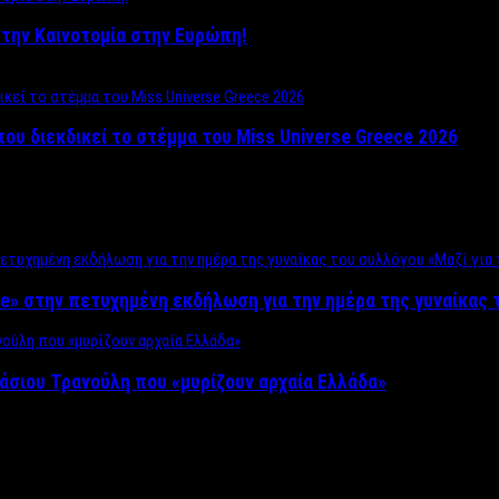
ο στην Καινοτομία στην Ευρώπη!
που διεκδικεί το στέμμα του Miss Universe Greece 2026
e» στην πετυχημένη εκδήλωση για την ημέρα της γυναίκας τ
άσιου Τρανούλη που «μυρίζουν αρχαία Ελλάδα»