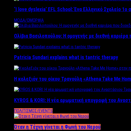
‘Ι love dyslexia’ EFL School: Ένα Ελληνικό Σχολείo 1
ΜΟΔΑ/ΟΜΟΡΦΙΑ
Ολίβια Βασιλοπούλου: Η ομογενής με διεθνή καριέρα 
Patricia Sundari explains what is tantric therapy
Η κολεξιόν του οίκου Τρανούλη «Athena Take Me Hom
KYROS & KORI: Η νέα αρωματική υπογραφή του Αναστ
ΠΟΛΙΤΙΣΜΟΣ/EVENTS
Όταν η Τέχνη γίνεται η Φωνή του Νερού