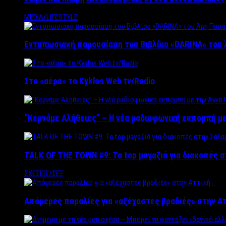
MEDIA/LIFESTYLE
Εντυπωσιακή παρουσίαση του Βιβλίου «DARINA» του 
Στο «αέρα» το Kyklos Web tv/Radio
“Kερνάμε Αλήθειες” – Η νέα ραδιοφωνική εκπομπή με
TALK OF THE TOWN #9: Τα top μαγαζιά για διακοπές σ
ΣΧΕΣΕΙΣ/ΣΕΞ
Απόμερες παραλίες για «αξέχαστες βραδιές» στην Α