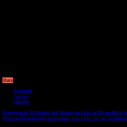
Διεύθυνση φωτογραφίας -μοντάζ Νεκτάριος Σουλδάτος
Παραγωγή Φλόγα Ελλάς
Παίζουν: Μαριάννα Καστανία, Τζόυς Μιχαηλίδου, Εμμανουέλα 
Σταύρος Βαλεντίνος, Σκορπάς Μανώλης Χατζηδημητρίου, Εξικι
κ.ά.
Κυκλοφορεί σύντομα!!
Share
Facebook
Twitter
LinkedIn
Προηγούμενο
Το Made in Hell Studio γιορτάζει τα 20α γενέθλια 
Επόμενο
H Stèlla (sVs) επιστρέφει στις ρίζες της με το ethno-e