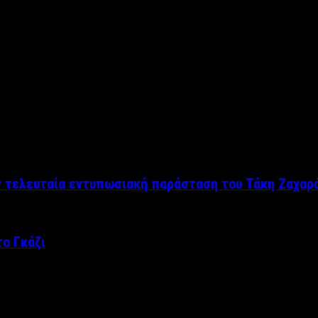
ν τελευταία εντυπωσιακή παράσταση του Τάκη Ζαχαρ
ο Γκάζι