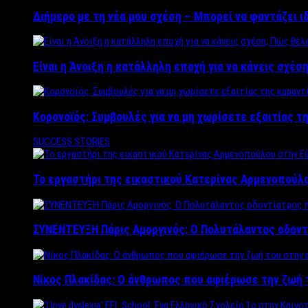
Διήμερο με τη νέα μου σχέση – Μπορεί να φαντάζει ι
Είναι η Άνοιξη η κατάλληλη εποχή για να κάνεις σχέση
Κορονοϊός: Συμβουλές για να μη χωρίσετε εξαιτίας τ
SUCCESS STORIES
Το εργαστήρι της εικαστικού Κατερίνας Αρμενοπούλο
ΣΥΝΕΝΤΕΥΞΗ Πάρις Αμοργινός: O Πολυτάλαντος οδοντ
Νίκος Πλακίδας: O άνθρωπος που αφιέρωσε την ζωή 