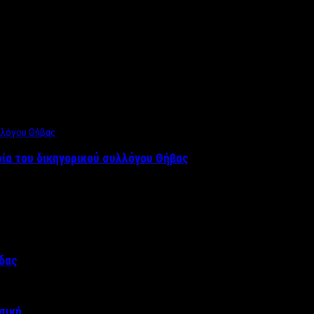
ρία του δικηγορικού συλλόγου Θήβας
άδας
σική