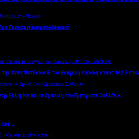
Άρη Παπαδογιάννη στο Μονακό
 την Άννα Ματθαίου & τον Βαγγέλη Καράλη στους 102,7 στο
την Σαλαμίνα και οι δράσεις του Εμπορικού Συλλόγου
ττική …