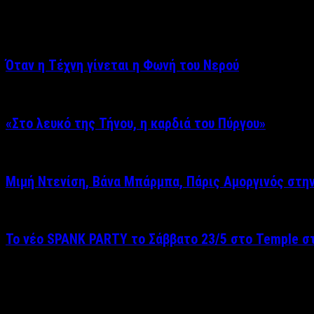
Σχετικά άρθρα
Όταν η Τέχνη γίνεται η Φωνή του Νερού
«Στο λευκό της Τήνου, η καρδιά του Πύργου»
Μιμή Ντενίση, Βάνα Μπάρμπα, Πάρις Αμοργινός στη
Το νέο SPANK PARTY το Σάββατο 23/5 στο Temple στ
Δείτε επίσης