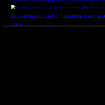
Με μικρές αλλαγές και tips, μετατρέψτε την κρεβατο
ENGLISH
H Κοινωνική ταινία “Η Απόφασ
κινηματογράφους
Σκηνοθεσία: Θεόδωρος Κολοβός
Βοηθός σκηνοθέτη: Μαριάννα Καστανία
Σενάριο Εμμανουέλα Μαρία Ζαφειρουδη,
Μουσική Δημήτρης Γαϊτάνης
Στίχοι τραγουδιού ‘’Η Απόφαση’’ Νίκη Παπουλάκου
Ερμηνεία Τραγουδιού: Μαριάννα Καστανία