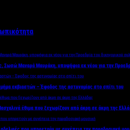
σωπικότητα
ος, Σωσώ Μαναρά Μαυράκη, υποψήφια εκ νέου για την Προεδ
μήμα εκβιαστών – Έφοδος της αστυνομίας στο σπίτι του
ασχαλινά έθιμα που ξεχωρίζουν από άκρη σε άκρη της Ελλ
ς αδελφές που υπηρετούν με συνέπεια την παραδοσιακή μου