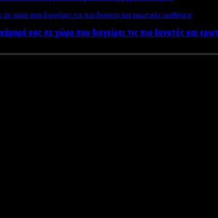
κάμαρά σας σε χώρο που διεγείρει τις πιο δυνατές και ερω
η” με την Μαριάννα Καστανία 