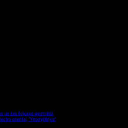
Μαρία Ζαφειρουδη, Θόδωρας Κολοβός, Δήμητρα Παπαδημητρίου, Ε
ας Τραβουλιδης, Μαίρη Καπώλη, Μάγδα Ντάλας, Αναστάσιος Οικο
του με ένα διήμερο φεστιβάλ
lectro-oriental, “Υποσχέθηκα”