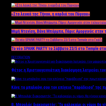
«Στο λευκό της Τήνου, η καρδιά του Πύργου»
Μιμή Ντενίση, Βάνα Μπάρμπα, Πάρις Αμοργινός στην
Το νέο SPANK PARTY το Σάββατο 23/5 στο Temple στο
DECORATION
Φέτος η Χριστουγεννιάτικη διακόσμηση λατρεύει το
Κάνε το μπαλκόνι σου τον επίγειο “παράδεισο” της 
Β. Μπουλάς διακοσμητής: ‘Το καλοκαίρι οι γάμοι θα γ