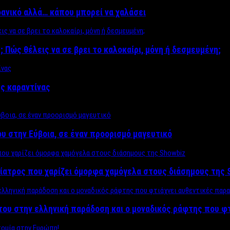
δανικό αλλά… κάπου μπορεί να χαλάσει
; Πώς θέλεις να σε βρει το καλοκαίρι, μόνη ή δεσμευμένη;
ης καραντίνας
υ στην Εύβοια, σε έναν προορισμό μαγευτικό
ίατρος που χαρίζει όμορφα χαμόγελα στους διάσημους της 
του στην ελληνική παράδοση και ο μοναδικός ράφτης που φ