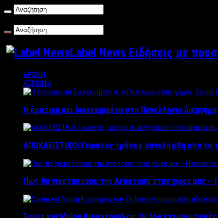
Παρασκευή , 07/08/2026
Label News Ειδήσεις με προ
ΑΡΧΙΚΗ
ΚΟΙΝΩΝΙΑ
Η έμπειρη και διακεκριμένη στο Πανελλήνιο δικηγόρ
ΑΠΟΚΛΕΙΣΤΙΚΟ: Γνωστός τράπερ συνελήφθη από το τ
Πώς θα γιορτάσουμε την Ανάσταση στην χώρα μας – Π
Σοφία και Μαίρη Κιοσκέρογλου: Οι δύο εντυπωσιακέ