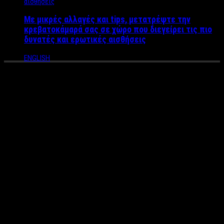
Με μικρές αλλαγές και tips, μετατρέψτε την
κρεβατοκάμαρά σας σε χώρο που διεγείρει τις πιο
δυνατές και ερωτικές αισθήσεις
ENGLISH
Home Workout – 10 ασκήσεις
στο σπίτι σου χωρίς
εξοπλισμό για να μην χάνετε
χρόνο στο γυμναστήριο
(VIDEO)
Από τον personal Trainer Μάνο Βροντζάκη
Ξέρω πως πολλοί δεν προλαβαίνετε να τρέξετε στο
γυμναστήριο, ξέρω επίσης πως σε πολλούς δεν αρέσει το