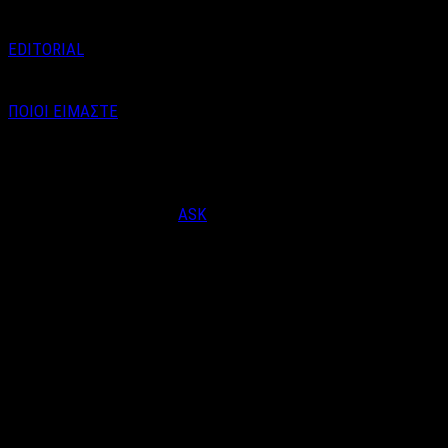
EDITORIAL
ΠΟΙΟΙ ΕΙΜΑΣΤΕ
Email : info@labelnews.gr
Τηλέφωνο : 6998712903
(Βαγγέλης Καράλης - Αρχισυντάκτης)
Designed & Developed by
ASK
© Copyright 2026, LabelNews - All Rights Reserved