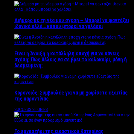
Διήμερο με τη νέα μου σχέση – Μπορεί να φαντάζει
ιδανικό αλλά… κάπου μπορεί να χαλάσει
Είναι η Άνοιξη η κατάλληλη εποχή για να κάνεις
σχέση; Πώς θέλεις να σε βρει το καλοκαίρι, μόνη ή
δεσμευμένη;
Κορονοϊός: Συμβουλές για να μη χωρίσετε εξαιτίας
της καραντίνας
SUCCESS STORIES
Το εργαστήρι της εικαστικού Κατερίνας