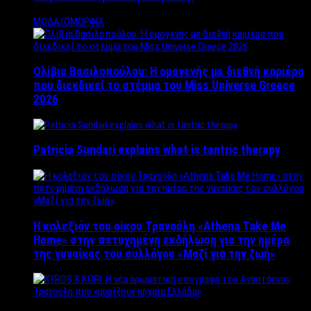
ΜΟΔΑ/ΟΜΟΡΦΙΑ
Ολίβια Βασιλοπούλου: Η ομογενής με διεθνή καριέρα
που διεκδικεί το στέμμα του Miss Universe Greece
2026
Patricia Sundari explains what is tantric therapy
Η κολεξιόν του οίκου Τρανούλη «Athena Take Me
Home» στην πετυχημένη εκδήλωση για την ημέρα
της γυναίκας του συλλόγου «Μαζί για την ζωή»