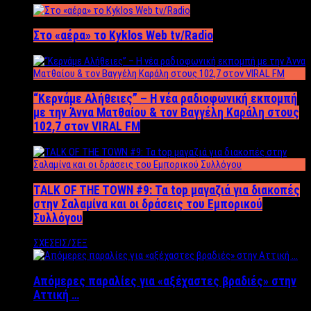
Στο «αέρα» το Kyklos Web tv/Radio
“Kερνάμε Αλήθειες” – Η νέα ραδιοφωνική εκπομπή
με την Άννα Ματθαίου & τον Βαγγέλη Καράλη στους
102,7 στον VIRAL FM
TALK OF THE TOWN #9: Τα top μαγαζιά για διακοπές
στην Σαλαμίνα και οι δράσεις του Εμπορικού
Συλλόγου
ΣΧΕΣΕΙΣ/ΣΕΞ
Απόμερες παραλίες για «αξέχαστες βραδιές» στην
Αττική …