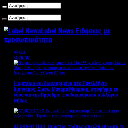
Σάββατο , 08/08/2026
Label News Ειδήσεις με
προσωπικότητα
ΑΡΧΙΚΗ
ΚΟΙΝΩΝΙΑ
Η έμπειρη και διακεκριμένη στο Πανελλήνιο
δικηγόρος, Σωσώ Μαναρά Μαυράκη, υποψήφια εκ
νέου για την Προεδρία του δικηγορικού συλλόγου
Θήβας
ΑΠΟΚΛΕΙΣΤΙΚΟ: Γνωστός τράπερ συνελήφθη από το