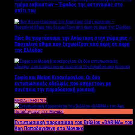
τμήμα εκβιαστών – Έφοδος της αστυνομίας στο
σπίτι του
Πώς θα γιορτάσουμε την Ανάσταση στην χώρα μας –
Πασχαλινά έθιμα που ξεχωρίζουν από άκρη σε άκρη
της Ελλάδας
Σοφία και Μαίρη Κιοσκέρογλου: Οι δύο
εντυπωσιακές αδελφές που υπηρετούν με
συνέπεια την παραδοσιακή μουσική
MEDIA/LIFESTYLE
Εντυπωσιακή παρουσίαση του Βιβλίου «DARINA» του
Άρη Παπαδογιάννη στο Μονακό