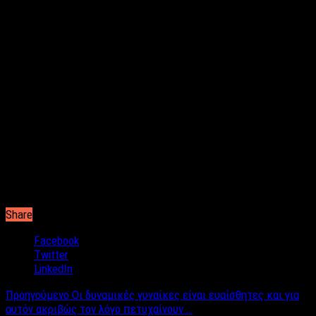
Share
Facebook
Twitter
LinkedIn
Προηγούμενο
Οι δυναμικές γυναίκες είναι ευαίσθητες και για
αυτόν ακριβώς τον λόγο πετυχαίνουν …