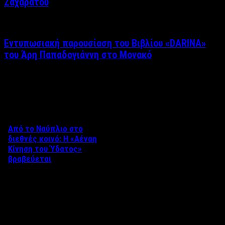
Ζαχαράτου
Εντυπωσιακή παρουσίαση του Βιβλίου «DARINA»
του Άρη Παπαδογιάννη στο Μονακό
Δείτε επίσης
Από το Ναύπλιο στο
διεθνές κοινό: Η «Αέναη
Κίνηση του Ύδατος»
βραβεύεται
Στο πλαίσιο του 8ου Διεθνούς
Φεστιβάλ Κινηματογράφου
Ναυπλίου «ΓΕΦΥΡΕΣ», το
ντοκιμαντέρ «Η Αέναη Κίνηση
του …