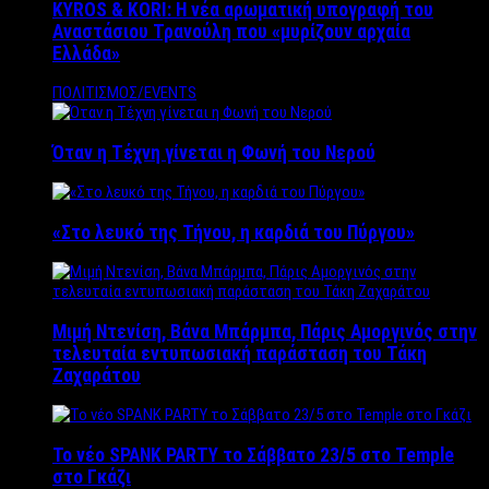
KYROS & KORI: Η νέα αρωματική υπογραφή του
Αναστάσιου Τρανούλη που «μυρίζουν αρχαία
Ελλάδα»
ΠΟΛΙΤΙΣΜΟΣ/EVENTS
Όταν η Τέχνη γίνεται η Φωνή του Νερού
«Στο λευκό της Τήνου, η καρδιά του Πύργου»
Μιμή Ντενίση, Βάνα Μπάρμπα, Πάρις Αμοργινός στην
τελευταία εντυπωσιακή παράσταση του Τάκη
Ζαχαράτου
Το νέο SPANK PARTY το Σάββατο 23/5 στο Temple
στο Γκάζι