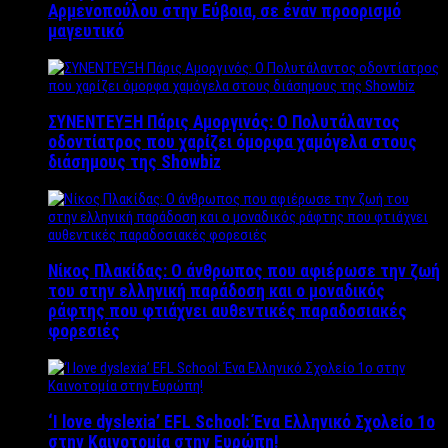
Αρμενοπούλου στην Εύβοια, σε έναν προορισμό
μαγευτικό
ΣΥΝΕΝΤΕΥΞΗ Πάρις Αμοργινός: O Πολυτάλαντος
οδοντίατρος που χαρίζει όμορφα χαμόγελα στους
διάσημους της Showbiz
Νίκος Πλακίδας: O άνθρωπος που αφιέρωσε την ζωή
του στην ελληνική παράδοση και ο μοναδικός
ράφτης που φτιάχνει αυθεντικές παραδοσιακές
φορεσιές
‘Ι love dyslexia’ EFL School: Ένα Ελληνικό Σχολείo 1ο
στην Καινοτομία στην Ευρώπη!