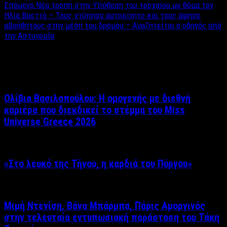
Επόμενο
Νέα τροπή στην Υπόθεση του τροχαίου με θύμα τον
Ηλία Βρεττό – Τους χτύπησε αυτοκίνητο και τους άφησε
αβοήθητους στην μέση του δρόμου – Αναζητείται ο οδηγός από
την Αστυνομία
Σχετικά άρθρα
Ολίβια Βασιλοπούλου: Η ομογενής με διεθνή
καριέρα που διεκδικεί το στέμμα του Miss
Universe Greece 2026
«Στο λευκό της Τήνου, η καρδιά του Πύργου»
Μιμή Ντενίση, Βάνα Μπάρμπα, Πάρις Αμοργινός
στην τελευταία εντυπωσιακή παράσταση του Τάκη