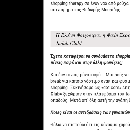
shopping therapy σε έναν ναό από ρούχα
επιχειρηματίας Θοδωρής Μαυρίδης.
Η Ελένη Φουρέιρα, η Φαίη Σκο
Judah Club!
Έχετε καταφέρει να συνδυάσετε shopping
πίνεις καφέ και στην άλλη ψωνίζεις;
Και δεν πίνεις μόνο καφέ … Μπορείς να 
break για κάποιο νόστιμο σνακ και φυσ
shopping. Ξεκινήσαμε ως «dot com» επι
Club»
ξεχώρισε στην πλατφόρμα του fac
οπαδούς. Μετά απ΄ όλη αυτή την αγάπη 
Ποιες είναι οι αντιδράσεις των γυναικώ
Θέλω να πιστεύω ότι τις κάνουμε χαρού