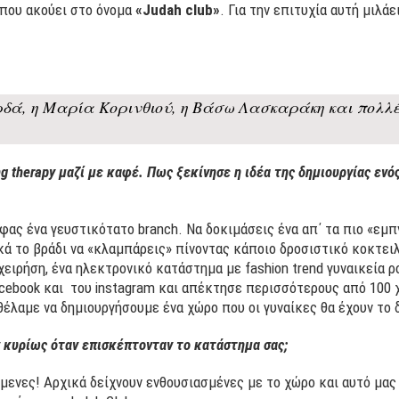
 που ακούει στο όνομα
«Judah club»
. Για την επιτυχία αυτή μιλά
ρδά, η Μαρία Κορινθιού, η Βάσω Λασκαράκη και πολλ
 therapy μαζί με καφέ. Πως ξεκίνησε η ιδέα της δημιουργίας ενός
φας ένα γευστικότατο branch. Να δοκιμάσεις ένα απ΄ τα πιο «εμπ
ικά το βράδι να «κλαμπάρεις» πίνοντας κάποιο δροσιστικό κοκτει
χειρήση, ένα ηλεκτρονικό κατάστημα με fashion trend γυναικεία 
ebook και του instagram και απέκτησε περισσότερους από 100 χι
θέλαμε να δημιουργήσουμε ένα χώρο που οι γυναίκες θα έχουν το 
ν κυρίως όταν επισκέπτονταν το κατάστημα σας;
μενες! Αρχικά δείχνουν ενθουσιασμένες με το χώρο και αυτό μας 