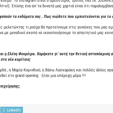
 κόσμο. Το Instagram είναι ο αμεσότερος τρόπος INSTA: JUDAHC
hl=el
). Επίσης ένα απ΄τα δυνατά μας χαρτιά είναι ότι παραλαμβάν
γαπούν τα ενδύματα σας . Πως νιώθετε που εμπιστεύονται για το σ
 μελετώντας τι ρούχα θα προτείνουμε στις γυναίκες που μας εμπ
ένα με μοναδικό σκοπό να ικανοποιήσουμε το απαιτητικό μας κοιν
 η Ελένη Φουρέιρα. Χαρήκατε γι’ αυτή την θετική ανταπόκριση απ
 στα νέα κορίτσια;
ορδά , η Μαρία Κορινθιού, η Βάσω Λασκαράκη και πολλές άλλες αγα
εί στο grand opening . ήταν μια υπέροχη μέρα !!!
επιχείρησης;
LinkedIn