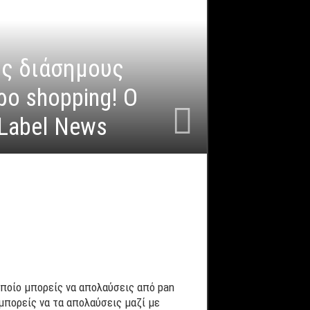
υς διάσημους
ρο shopping! Ο
Label News
οποίο μπορείς να απολαύσεις από pan
 μπορείς να τα απολαύσεις μαζί με