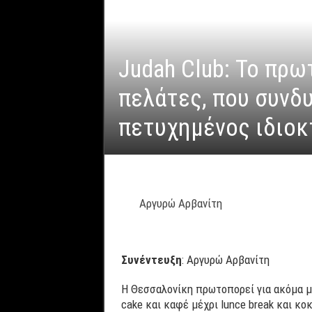
Judah Club: Το πρω
πελάτες, που συνδυ
πετυχημένος ιδιοκ
Αργυρώ Αρβανίτη
Συνέντευξη
: Αργυρώ Αρβανίτη
Η Θεσσαλονίκη πρωτοπορεί για ακόμα μι
cake και καφέ μέχρι lunce break και κο