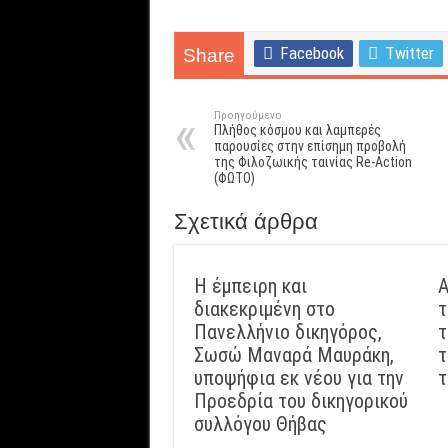
Facebook
Twitter
Share
Προηγούμενο
Πλήθος κόσμου και λαμπερές
παρουσίες στην επίσημη προβολή
της Φιλοζωικής ταινίας Re-Action
(ΦΩΤΟ)
Σχετικά άρθρα
Η έμπειρη και
Α
διακεκριμένη στο
τ
Πανελλήνιο δικηγόρος,
τ
Σωσώ Μαναρά Μαυράκη,
τ
υποψήφια εκ νέου για την
τ
Προεδρία του δικηγορικού
συλλόγου Θήβας