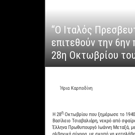
“O Ιταλός Πρεσβευ
επιτεθούν την 6ην
28η Οκτωβρίου του
Ήρια Καρποδίνη
η
Η 28
Οκτωβρίου που ξημέρωσε το 1940 
Βασίλειο Τσιαβαλιάρη, νεκρό από σφαίρ
Έλληνα Πρωθυπουργό Ιωάννη Μεταξά, με 
αλβανικά σύνορα, με σκοπό να καταλάβε