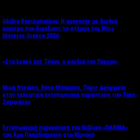
Ολίβια Βασιλοπούλου: Η ομογενής με διεθνή
καριέρα που διεκδικεί το στέμμα του Miss
Universe Greece 2026
«Στο λευκό της Τήνου, η καρδιά του Πύργου»
Μιμή Ντενίση, Βάνα Μπάρμπα, Πάρις Αμοργινός
στην τελευταία εντυπωσιακή παράσταση του Τάκη
Ζαχαράτου
Εντυπωσιακή παρουσίαση του Βιβλίου «DARINA»
του Άρη Παπαδογιάννη στο Μονακό