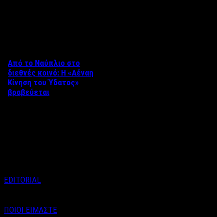
Δείτε επίσης
Από το Ναύπλιο στο
διεθνές κοινό: Η «Αέναη
Κίνηση του Ύδατος»
βραβεύεται
Στο πλαίσιο του 8ου Διεθνούς
Φεστιβάλ Κινηματογράφου
Ναυπλίου «ΓΕΦΥΡΕΣ», το
ντοκιμαντέρ «Η Αέναη Κίνηση
του …
EDITORIAL
ΠΟΙΟΙ ΕΙΜΑΣΤΕ