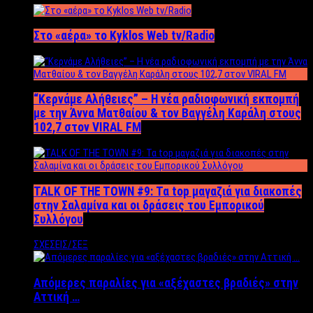
Στο «αέρα» το Kyklos Web tv/Radio
“Kερνάμε Αλήθειες” – Η νέα ραδιοφωνική εκπομπή
με την Άννα Ματθαίου & τον Βαγγέλη Καράλη στους
102,7 στον VIRAL FM
TALK OF THE TOWN #9: Τα top μαγαζιά για διακοπές
στην Σαλαμίνα και οι δράσεις του Εμπορικού
Συλλόγου
ΣΧΕΣΕΙΣ/ΣΕΞ
Απόμερες παραλίες για «αξέχαστες βραδιές» στην
Αττική …