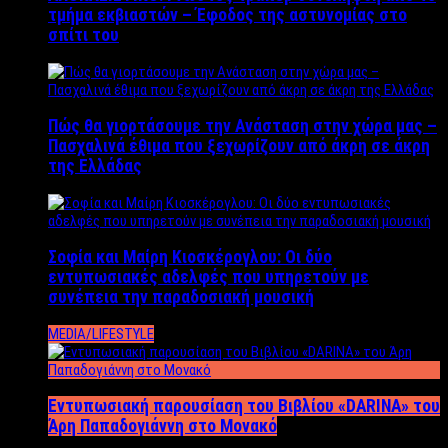
τμήμα εκβιαστών – Έφοδος της αστυνομίας στο
σπίτι του
Πώς θα γιορτάσουμε την Ανάσταση στην χώρα μας –
Πασχαλινά έθιμα που ξεχωρίζουν από άκρη σε άκρη
της Ελλάδας
Σοφία και Μαίρη Κιοσκέρογλου: Οι δύο
εντυπωσιακές αδελφές που υπηρετούν με
συνέπεια την παραδοσιακή μουσική
MEDIA/LIFESTYLE
Εντυπωσιακή παρουσίαση του Βιβλίου «DARINA» του
Άρη Παπαδογιάννη στο Μονακό