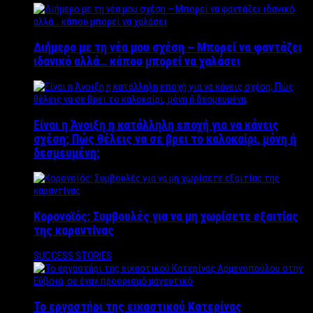
Διήμερο με τη νέα μου σχέση – Μπορεί να φαντάζει
ιδανικό αλλά… κάπου μπορεί να χαλάσει
Είναι η Άνοιξη η κατάλληλη εποχή για να κάνεις
σχέση; Πώς θέλεις να σε βρει το καλοκαίρι, μόνη ή
δεσμευμένη;
Κορονοϊός: Συμβουλές για να μη χωρίσετε εξαιτίας
της καραντίνας
SUCCESS STORIES
Το εργαστήρι της εικαστικού Κατερίνας