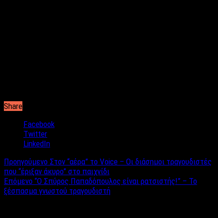
Οι δυο τους φαίνεται να πέρασαν αρκετές ημέρες από τις
καλοκαιρινές τους διακοπές, σε πολυτελές ξενοδοχείο της
Κύπρου, μακριά από τα αδιάκριτα βλέμματα.
Το φιλικό περιβάλλον του Φώτου Πιττάτζη συζητάει ήδη για
πιθανή μετακόμιση του δικηγόρου στην Ιταλία, για τα μάτια της
κόρης του πρώην πρωθυπουργού.
Απ’ ό,τι φαίνεται τελικά μάλλον του έχει «κλέψει» την καρδιά
η διάσημη Ιταλίδα.
Share
Facebook
Twitter
LinkedIn
Προηγούμενο
Στον “αέρα” το Voice – Οι διάσημοι τραγουδιστές
που “έριξαν άκυρο” στο παιχνίδι
Επόμενο
“Ο Σπύρος Παπαδόπουλος είναι ρατσιστής!” – Το
ξέσπασμα γνωστού τραγουδιστή
Σχετικά άρθρα