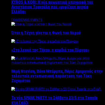
KYROS & KORI: Η νέα αρωματική υπογραφή του
Αναστάσιου Τρανούλη που «μυρίζουν αρχαία
Ελλάδα»
ΠΟΛΙΤΙΣΜΟΣ/EVENTS
Όταν η Τέχνη γίνεται η Φωνή του Νερού
«Στο λευκό της Τήνου, η καρδιά του Πύργου»
Μιμή Ντενίση, Βάνα Μπάρμπα, Πάρις Αμοργινός στην
τελευταία εντυπωσιακή παράσταση του Τάκη
Ζαχαράτου
Το νέο SPANK PARTY το Σάββατο 23/5 στο Temple
στο Γκάζι