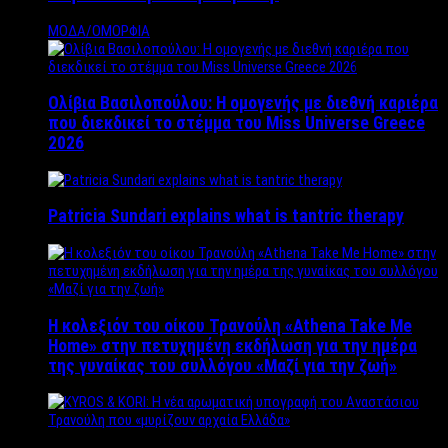
ΜΟΔΑ/ΟΜΟΡΦΙΑ
Ολίβια Βασιλοπούλου: Η ομογενής με διεθνή καριέρα
που διεκδικεί το στέμμα του Miss Universe Greece
2026
Patricia Sundari explains what is tantric therapy
Η κολεξιόν του οίκου Τρανούλη «Athena Take Me
Home» στην πετυχημένη εκδήλωση για την ημέρα
της γυναίκας του συλλόγου «Μαζί για την ζωή»