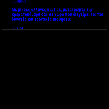
Με μικρές αλλαγές και tips, μετατρέψτε την
κρεβατοκάμαρά σας σε χώρο που διεγείρει τις πιο
δυνατές και ερωτικές αισθήσεις
ENGLISH
O πρώην σύντροφος της
Νικολέττας Καρρά, ζευγάρι με
την κόρη του Μπερλουσκόνι!
Για πρώτη φορά μετά από τον χωρισμό του με την Νικολέττα
Καρρά, κυκλοφορούν φήμες για νέο πρόσωπο στη ζωή του
Φώτου Πιττάτζη.
Ο γνωστός Κύπριος δικηγόρος φαίνεται να έχει μια… ιδιαίτερη
συμπάθεια» στη κόρη του πρώην πρωθυπουργού της Ιταλίας
Σίλβιο Μπερλουσκόνι.