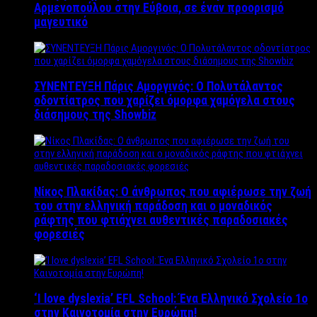
Αρμενοπούλου στην Εύβοια, σε έναν προορισμό
μαγευτικό
ΣΥΝΕΝΤΕΥΞΗ Πάρις Αμοργινός: O Πολυτάλαντος
οδοντίατρος που χαρίζει όμορφα χαμόγελα στους
διάσημους της Showbiz
Νίκος Πλακίδας: O άνθρωπος που αφιέρωσε την ζωή
του στην ελληνική παράδοση και ο μοναδικός
ράφτης που φτιάχνει αυθεντικές παραδοσιακές
φορεσιές
‘Ι love dyslexia’ EFL School: Ένα Ελληνικό Σχολείo 1ο
στην Καινοτομία στην Ευρώπη!