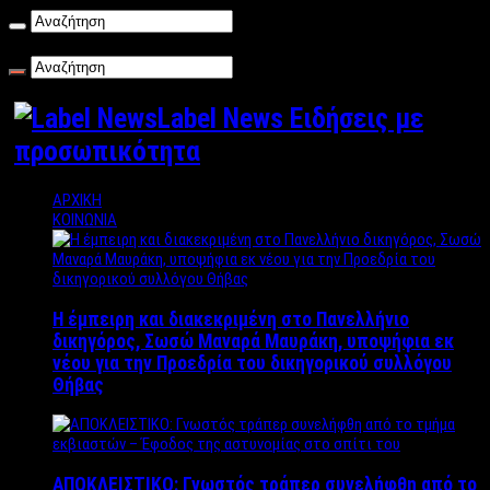
Παρασκευή , 07/08/2026
Label News Ειδήσεις με
προσωπικότητα
ΑΡΧΙΚΗ
ΚΟΙΝΩΝΙΑ
Η έμπειρη και διακεκριμένη στο Πανελλήνιο
δικηγόρος, Σωσώ Μαναρά Μαυράκη, υποψήφια εκ
νέου για την Προεδρία του δικηγορικού συλλόγου
Θήβας
ΑΠΟΚΛΕΙΣΤΙΚΟ: Γνωστός τράπερ συνελήφθη από το