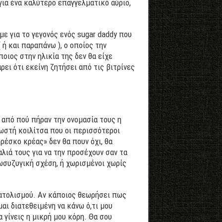
για ένα καλύτερο επαγγελματικό αύριο,
με για το γεγονός ενός sugar daddy που
 ή και παραπάνω ), ο οποίος την
ποιος στην ηλικία της δεν θα είχε
ρει ότι εκείνη ζητήσει από τις βιτρίνες
ε από πού πήραν την ονομασία τους η
νωστή κοιλίτσα που οι περισσότεροι
ρέσκο κρέας» δεν θα πουν όχι, θα
λιά τους για να την προσέχουν σαν τα
ξωσυζυγική σχέση, ή χωρισμένοι χωρίς
νατολισμού. Αν κάποιος θεωρήσει πως
μαι διατεθειμένη να κάνω ό,τι μου
α γίνεις η μικρή μου κόρη. Θα σου