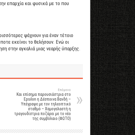
την επαρχία και φυσικά με το που
ερισσότερες ψάχνουν για έναν τέτοιο
όποτε εκείνοι το θελήσουν. Ενώ οι
ηση στην αγκαλιά μιας νεαρής ύπαρξης.
Επόμενο
Και επίσημα παρουσιάστρια στο
Epsilon η Δέσποινα Βανδή –
Yπέγραψε με τον τηλεοπτικό
σταθμό – Xαμογελαστή η
τραγουδίστρια ποζάρει με το νέο
της συμβόλαιο (ΦΩΤΟ)