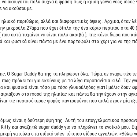
 να ακούγεται πολύ συχνά η φράση πως η κρίση γεννά νέες ιδέες 
με να ακούσουμε.
ι ηλιακό περιθώριο, αλλά και διαφορετικές όψεις. Αρχικά, όταν λέ
την μικρούλα 27άρα που έχει δίπλα της ένα κύριο περίπου στα 40 (
που αυτά τυχαίνει να είναι πολύ ακριβά ), της κάνει δώρα που κά
ά και φυσικά είναι πάντα με ένα πορτοφόλι στο χέρι για να της πά
 της; Ο Sugar Daddy θα της τα πληρώσει όλα. Τώρα, αν αναρωτιέστ
, πως πρόκειται για εκείνους με τα λίγα παραπανίσια κιλά. Την γ
 και φυσικά είναι τόσο μα τόσο γλυκούληδες γιατί μόλις δουν «φ
αιριάξουν στο mood της ηλικίας και πάντα θα την έχουν στην αγκα
 είναι τις περισσότερες φορές παντρεμένοι που απλά έχουν μία ε
 όμως είναι η δεύτερη όψη της. Αυτή του επαγγελματικού προσα
 Κitty και αναζητώ sugar daddy για να πληρώνει το ενοίκιό μου. Εί
μικρή γατούλα στα ειδικά sites τέτοιου είδους αγγελιών. «Θέλω ν