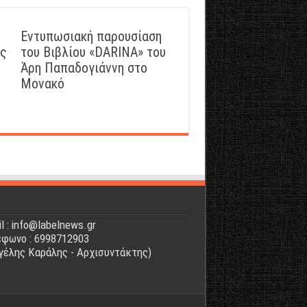
Εντυπωσιακή παρουσίαση
ός
του Βιβλίου «DARINA» του
Άρη Παπαδογιάννη στο
Μονακό
l : info@labelnews.gr
φωνο : 6998712903
γέλης Καράλης - Αρχισυντάκτης)