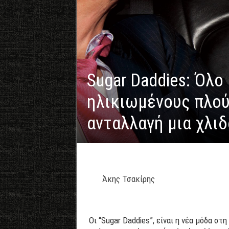
Sugar Daddies: Όλο
ηλικιωμένους πλού
ανταλλαγή μια χλι
Άκης Τσακίρης
Οι “Sugar Daddies”, είναι η νέα μόδα στ