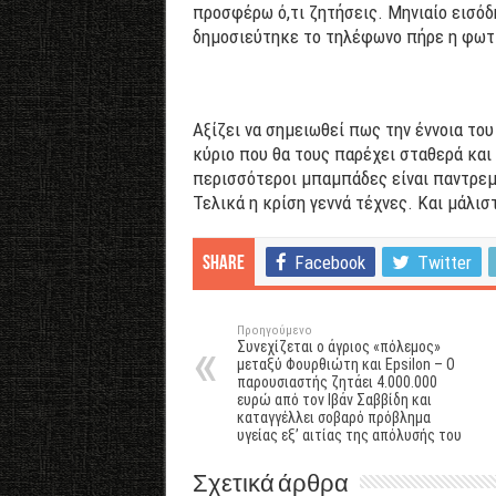
προσφέρω ό,τι ζητήσεις. Μηνιαίο εισόδ
δημοσιεύτηκε το τηλέφωνο πήρε η φωτ
Αξίζει να σημειωθεί πως την έννοια του
κύριο που θα τους παρέχει σταθερά και 
περισσότεροι μπαμπάδες είναι παντρεμέ
Τελικά η κρίση γεννά τέχνες. Και μάλισ
Facebook
Twitter
Share
Προηγούμενο
Συνεχίζεται ο άγριος «πόλεμος»
μεταξύ Φουρθιώτη και Epsilon – Ο
παρουσιαστής ζητάει 4.000.000
ευρώ από τον Ιβάν Σαββίδη και
καταγγέλλει σοβαρό πρόβλημα
υγείας εξ’ αιτίας της απόλυσής του
Σχετικά άρθρα