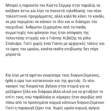
Μπορεί η παρουσία του Κώστα Σόμμερ στην παραλία, να
ανέβασε έστω και λίγο τα ποσοστά τηλεθέασης του νέου
τηλεοπτικού προγράμματος, αλλά καλά θα κάνει το κανάλι,
να μην περιμένει να κάνουν το ίδιο και οι διάσημοι του
παιχνιδιού. Άνθρωποι ξεχασμένοι από τα media,
συμμετοχές που φάνηκαν πως ήταν απόφαση της
τελευταίας στιγμής και ο Γιάννης Αϊβάζης σε ρόλο
Σπαλιάρα. Γιατί χωρίς έναν Γιάννη με αρχηγικές τάσεις και
το ύφος του ωραίου, κανένα reality επιβίωσης δεν πήγε
μπροστά.
Και λίγο μετά αφότου γνωρίσαμε τους διαγωνιζόμενους,
ήρθε η ώρα των κατασκευών και της φωτιάς. Οι νέοι
ναυαγοί της Κουρούτας βγήκαν στην στεριά για να
μαζέψουν ξύλα και διάφορα άλλα υλικά για να φτιάξουν το
σπίτι τους, ενώ παράλληλα οι κάμερες ήταν ακριβώς από
πάνω από τα προσεγμένα κορμιά κάποιων διαγωνιζόμενων.
Γιατί η παραγωγή ξέρει πια. Χωρίς ωραία κορμιά, αγόρια