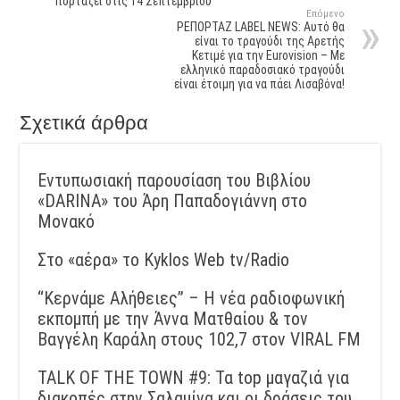
Γιορτάζει στις 14 Σεπτεμβρίου
Επόμενο
ΡΕΠΟΡΤΑΖ LABEL NEWS: Αυτό θα
είναι το τραγούδι της Αρετής
Κετιμέ για την Eurovision – Με
ελληνικό παραδοσιακό τραγούδι
είναι έτοιμη για να πάει Λισαβόνα!
Σχετικά άρθρα
Εντυπωσιακή παρουσίαση του Βιβλίου
«DARINA» του Άρη Παπαδογιάννη στο
Μονακό
Στο «αέρα» το Kyklos Web tv/Radio
“Kερνάμε Αλήθειες” – Η νέα ραδιοφωνική
εκπομπή με την Άννα Ματθαίου & τον
Βαγγέλη Καράλη στους 102,7 στον VIRAL FM
TALK OF THE TOWN #9: Τα top μαγαζιά για
διακοπές στην Σαλαμίνα και οι δράσεις του