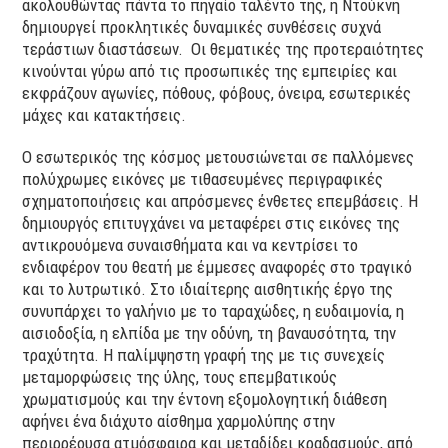
ακολουθώντας πάντα το πηγαίο ταλέντο της, η Ντούκνη
δημιουργεί προκλητικές δυναμικές συνθέσεις συχνά
τεράστιων διαστάσεων. Οι θεματικές της προτεραιότητες
κινούνται γύρω από τις προσωπικές της εμπειρίες και
εκφράζουν αγωνίες, πόθους, φόβους, όνειρα, εσωτερικές
μάχες και κατακτήσεις.
Ο εσωτερικός της κόσμος μετουσιώνεται σε παλλόμενες
πολύχρωμες εικόνες με τιθασευμένες περιγραφικές
σχηματοποιήσεις και απρόσμενες ένθετες επεμβάσεις. Η
δημιουργός επιτυγχάνει να μεταφέρει στις εικόνες της
αντικρουόμενα συναισθήματα και να κεντρίσει το
ενδιαφέρον του θεατή με έμμεσες αναφορές στο τραγικό
και το λυτρωτικό. Στο ιδιαίτερης αισθητικής έργο της
συνυπάρχει το γαλήνιο με το ταραχώδες, η ευδαιμονία, η
αισιοδοξία, η ελπίδα με την οδύνη, τη βαναυσότητα, την
τραχύτητα. Η παλίμψηστη γραφή της με τις συνεχείς
μεταμορφώσεις της ύλης, τους επεμβατικούς
χρωματισμούς και την έντονη εξομολογητική διάθεση
αφήνει ένα διάχυτο αίσθημα χαρμολύπης στην
περιρρέουσα ατμόσφαιρα και μεταδίδει κραδασμούς, από