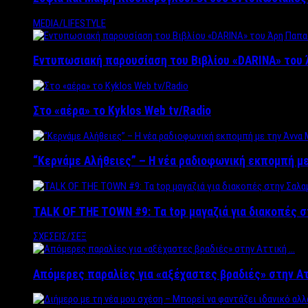
MEDIA/LIFESTYLE
Εντυπωσιακή παρουσίαση του Βιβλίου «DARINA» του 
Στο «αέρα» το Kyklos Web tv/Radio
“Kερνάμε Αλήθειες” – Η νέα ραδιοφωνική εκπομπή με
TALK OF THE TOWN #9: Τα top μαγαζιά για διακοπές σ
ΣΧΕΣΕΙΣ/ΣΕΞ
Απόμερες παραλίες για «αξέχαστες βραδιές» στην Α