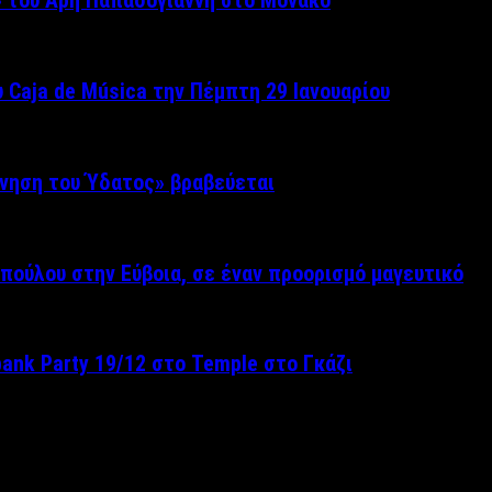
» του Άρη Παπαδογιάννη στο Μονακό
 Caja de Música την Πέμπτη 29 Ιανουαρίου
ίνηση του Ύδατος» βραβεύεται
πούλου στην Εύβοια, σε έναν προορισμό μαγευτικό
pank Party 19/12 στο Temple στο Γκάζι