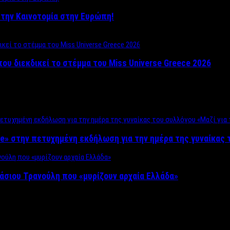
ο στην Καινοτομία στην Ευρώπη!
που διεκδικεί το στέμμα του Miss Universe Greece 2026
e» στην πετυχημένη εκδήλωση για την ημέρα της γυναίκας τ
άσιου Τρανούλη που «μυρίζουν αρχαία Ελλάδα»