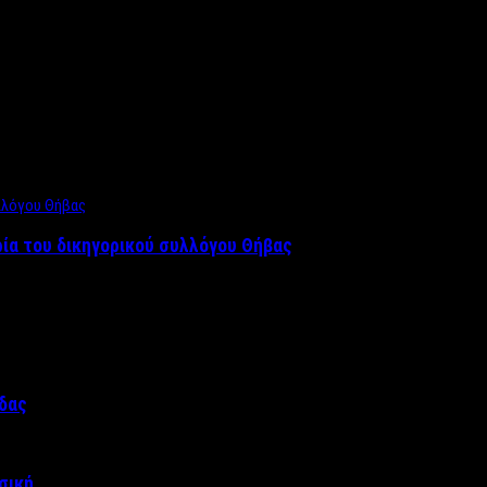
ρία του δικηγορικού συλλόγου Θήβας
άδας
σική