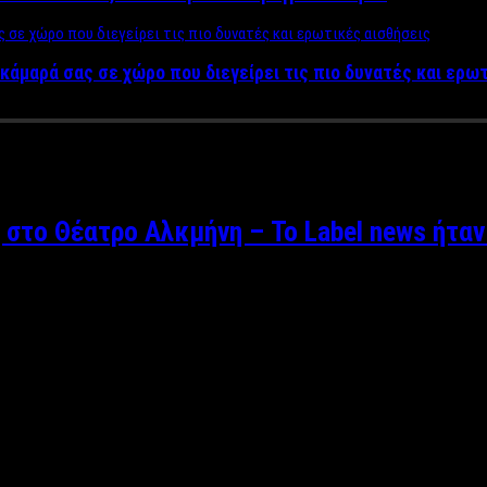
κάμαρά σας σε χώρο που διεγείρει τις πιο δυνατές και ερω
αρέσης
 στο Θέατρο Αλκμήνη – Το Label news ήταν
ης Ζάκκας Το θεατρικό έργο “Εκτός ύλης” ή “Ο μονόλογος ενός κ
 στο θέατρο Αλκμήνη με τον Γεράσιμο Σκιαδαρέση, σε σκηνοθεσία