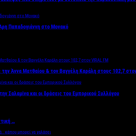
Άρη Παπαδογιάννη στο Μονακό
 την Άννα Ματθαίου & τον Βαγγέλη Καράλη στους 102,7 στο
την Σαλαμίνα και οι δράσεις του Εμπορικού Συλλόγου
ττική …