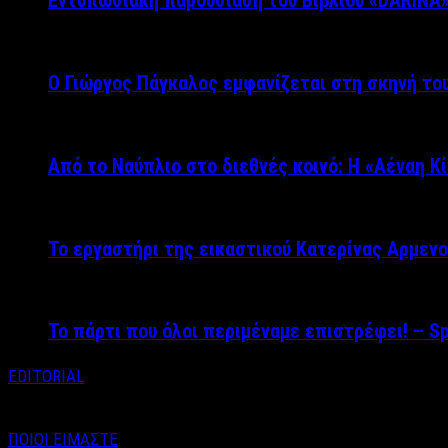
Εντυπωσιακή παρουσίαση του Βιβλίου «DARINA
Ο Γιώργος Πάγκαλος εμφανίζεται στη σκηνή του
Από το Ναύπλιο στο διεθνές κοινό: Η «Αέναη Κ
Το εργαστήρι της εικαστικού Κατερίνας Αρμενο
Το πάρτι που όλοι περιμέναμε επιστρέφει! – S
EDITORIAL
ΠΟΙΟΙ ΕΙΜΑΣΤΕ