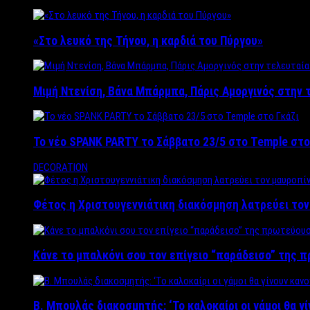
«Στο λευκό της Τήνου, η καρδιά του Πύργου»
Μιμή Ντενίση, Βάνα Μπάρμπα, Πάρις Αμοργινός στην
Το νέο SPANK PARTY το Σάββατο 23/5 στο Temple στο
DECORATION
Φέτος η Χριστουγεννιάτικη διακόσμηση λατρεύει το
Κάνε το μπαλκόνι σου τον επίγειο “παράδεισο” της 
Β. Μπουλάς διακοσμητής: ‘Το καλοκαίρι οι γάμοι θα γ