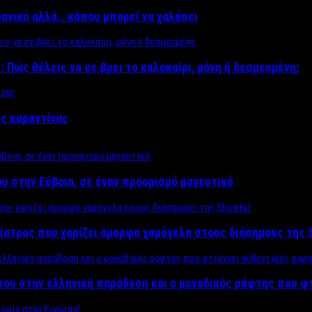
δανικό αλλά… κάπου μπορεί να χαλάσει
; Πώς θέλεις να σε βρει το καλοκαίρι, μόνη ή δεσμευμένη;
ης καραντίνας
υ στην Εύβοια, σε έναν προορισμό μαγευτικό
ίατρος που χαρίζει όμορφα χαμόγελα στους διάσημους της 
του στην ελληνική παράδοση και ο μοναδικός ράφτης που φ