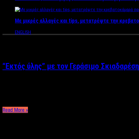
Με μικρές αλλαγές και tips, μετατρέψτε την κρεβατο
ENGLISH
Tag Archives:
Γεράσιμος Σκιαδ
“Εκτός ύλης” με τον Γεράσιμο Σκιαδαρέση
Γιώργος Μαντάς Ρεπορτάζ: Γιώργος Μαντάς Φωτογραφίες: Βασίλ
βραβευμένο από την Πανελλήνια Ένωση Λογοτεχνών, έχει ανέβει
Read More »
ΤΕΛΕΥΤΑΙΑ ΝΕΑ