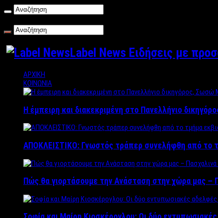
Σάββατο , 08/08/2026
Label News Ειδήσεις με προ
ΑΡΧΙΚΗ
ΚΟΙΝΩΝΙΑ
Η έμπειρη και διακεκριμένη στο Πανελλήνιο δικηγόρ
ΑΠΟΚΛΕΙΣΤΙΚΟ: Γνωστός τράπερ συνελήφθη από το τ
Πώς θα γιορτάσουμε την Ανάσταση στην χώρα μας – Π
Σοφία και Μαίρη Κιοσκέρογλου: Οι δύο εντυπωσιακέ