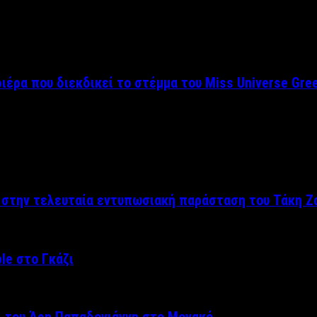
ριέρα που διεκδικεί το στέμμα του Miss Universe Gre
ς στην τελευταία εντυπωσιακή παράσταση του Τάκη Ζ
le στο Γκάζι