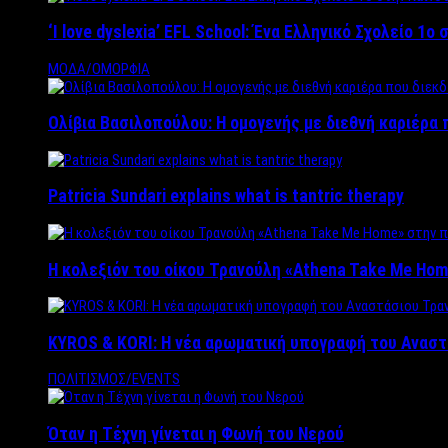
‘Ι love dyslexia’ EFL School: Ένα Ελληνικό Σχολείo 1
ΜΟΔΑ/ΟΜΟΡΦΙΑ
Ολίβια Βασιλοπούλου: Η ομογενής με διεθνή καριέρα 
Patricia Sundari explains what is tantric therapy
Η κολεξιόν του οίκου Τρανούλη «Athena Take Me Hom
KYROS & KORI: Η νέα αρωματική υπογραφή του Αναστ
ΠΟΛΙΤΙΣΜΟΣ/EVENTS
Όταν η Τέχνη γίνεται η Φωνή του Νερού