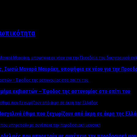
σωπικότητα
ος, Σωσώ Μαναρά Μαυράκη, υποψήφια εκ νέου για την Προεδ
μήμα εκβιαστών – Έφοδος της αστυνομίας στο σπίτι του
ασχαλινά έθιμα που ξεχωρίζουν από άκρη σε άκρη της Ελλ
ς αδελφές που υπηρετούν με συνέπεια την παραδοσιακή μου