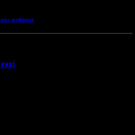
τικές αισθήσεις
 εκεί
αθ’ ομολογία παράλογου” του συγγραφέα Κώστα Λεϊμονή,
 Κωνσταντίνας Νικολαΐδη. Η πολιτική και η ορθή άσκησή της, …