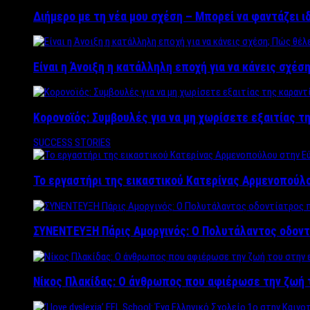
Διήμερο με τη νέα μου σχέση – Μπορεί να φαντάζει ι
Είναι η Άνοιξη η κατάλληλη εποχή για να κάνεις σχέση
Κορονοϊός: Συμβουλές για να μη χωρίσετε εξαιτίας τ
SUCCESS STORIES
Το εργαστήρι της εικαστικού Κατερίνας Αρμενοπούλο
ΣΥΝΕΝΤΕΥΞΗ Πάρις Αμοργινός: O Πολυτάλαντος οδοντ
Νίκος Πλακίδας: O άνθρωπος που αφιέρωσε την ζωή 