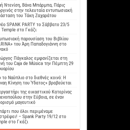
ή Ντενίση, Βάνα Μπάρμπα, Πάρις
ργινός στην τελευταία εντυπωσιακή
άσταση του Τάκη Ζαχαράτου
νέο SPANK PARTY το Σάββατο 23/5
 Temple στο Γκάζι
υπωσιακή παρουσίαση του Βιβλίου
RINA» του Άρη Παπαδογιάννη στο
νακό
ιώργος Πάγκαλος εμφανίζεται στη
νή του Caja de Música την Πέμπτη 29
ουαρίου
 το Ναύπλιο στο διεθνές κοινό: Η
ναη Κίνηση του Ύδατος» βραβεύεται
εργαστήρι της εικαστικού Κατερίνας
ενοπούλου στην Εύβοια, σε έναν
ορισμό μαγευτικό
πάρτι που όλοι περιμέναμε
στρέφει! – Spank Party 19/12 στο
ple στο Γκάζι