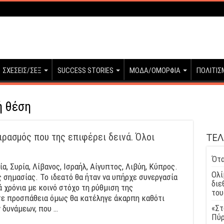
ΣΧΕΣΕΙΣ/ΣΕΞ
SUCCESS STORIES
ΜΟΔΑ/ΟΜΟΡΦΙΑ
ΠΟΛΙΤΙΣ
ή θέση
ΤΕΛ
ιρασμός που της επιφέρει δεινά. Όλοι
Ότα
α, Συρία, Λίβανος, Ισραήλ, Αίγυπτος, Λιβύη, Κύπρος.
Ολί
 σημασίας. Το ιδεατό θα ήταν να υπήρχε συνεργασία
διε
χρόνια με κοινό στόχο τη ρύθμιση της
του
ε προσπάθεια όμως θα κατέληγε άκαρπη καθότι
«Στ
δυνάμεων, που …
Πύρ