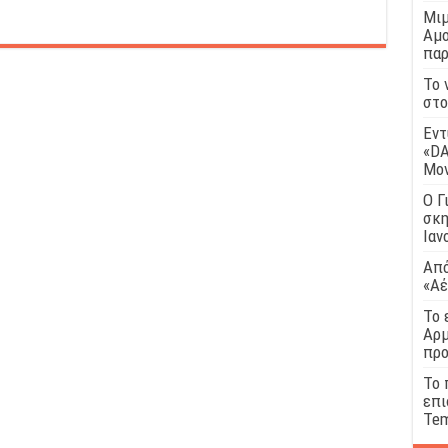
Μιμ
Αμο
παρ
Το 
στο
Εντ
«DA
Μο
Ο Γ
σκη
Ιαν
Από
«Αέ
Το 
Αρμ
προ
Το 
επι
Tem