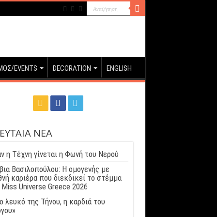
ΜΟΣ/EVENTS
DECORATION
ENGLISH
ΕΥΤΑΙΑ ΝΕΑ
ν η Τέχνη γίνεται η Φωνή του Νερού
βια Βασιλοπούλου: Η ομογενής με
θνή καριέρα που διεκδικεί το στέμμα
 Miss Universe Greece 2026
ο λευκό της Τήνου, η καρδιά του
γου»