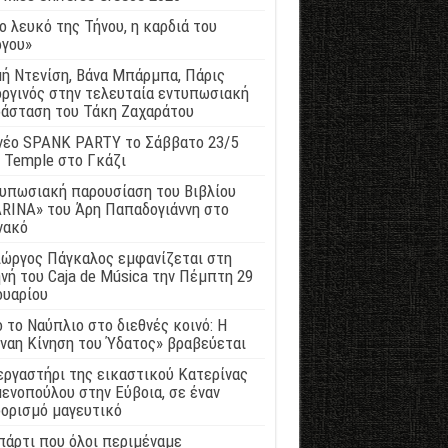
ο λευκό της Τήνου, η καρδιά του
γου»
ή Ντενίση, Βάνα Μπάρμπα, Πάρις
ργινός στην τελευταία εντυπωσιακή
άσταση του Τάκη Ζαχαράτου
νέο SPANK PARTY το Σάββατο 23/5
 Temple στο Γκάζι
υπωσιακή παρουσίαση του Βιβλίου
RINA» του Άρη Παπαδογιάννη στο
νακό
ιώργος Πάγκαλος εμφανίζεται στη
νή του Caja de Música την Πέμπτη 29
ουαρίου
 το Ναύπλιο στο διεθνές κοινό: Η
ναη Κίνηση του Ύδατος» βραβεύεται
εργαστήρι της εικαστικού Κατερίνας
ενοπούλου στην Εύβοια, σε έναν
ορισμό μαγευτικό
πάρτι που όλοι περιμέναμε