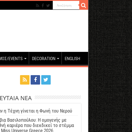
ΜΟΣ/EVENTS
DECORATION
ENGLISH
ΕΥΤΑΙΑ ΝΕΑ
ν η Τέχνη γίνεται η Φωνή του Νερού
βια Βασιλοπούλου: Η ομογενής με
θνή καριέρα που διεκδικεί το στέμμα
 Miss Universe Greece 2026