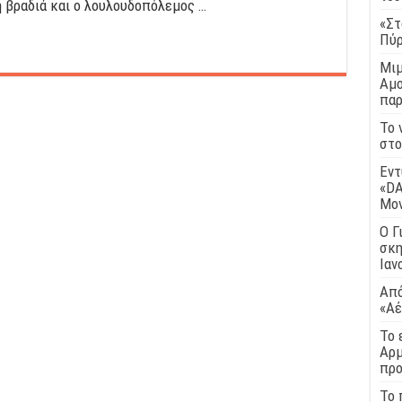
η βραδιά και ο λουλουδοπόλεμος …
«Στ
Πύρ
Μιμ
Αμο
παρ
Το 
στο
Εντ
«DA
Μο
Ο Γ
σκη
Ιαν
Από
«Αέ
Το 
Αρμ
προ
Το 