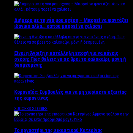
Διήμερο με τη νέα μου σχέση – Μπορεί να φαντάζει
ιδανικό αλλά… κάπου μπορεί να χαλάσει
Είναι η Άνοιξη η κατάλληλη εποχή για να κάνεις
σχέση; Πώς θέλεις να σε βρει το καλοκαίρι, μόνη ή
δεσμευμένη;
Κορονοϊός: Συμβουλές για να μη χωρίσετε εξαιτίας
της καραντίνας
SUCCESS STORIES
Το εργαστήρι της εικαστικού Κατερίνας