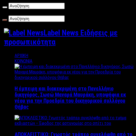
Κυριακή , 09/08/2026
Label News Ειδήσεις με
προσωπικότητα
ΑΡΧΙΚΗ
ΚΟΙΝΩΝΙΑ
Η έμπειρη και διακεκριμένη στο Πανελλήνιο
δικηγόρος, Σωσώ Μαναρά Μαυράκη, υποψήφια εκ
νέου για την Προεδρία του δικηγορικού συλλόγου
Θήβας
ΑΠΟΚΛΕΙΣΤΙΚΟ: Γνωστός τράπερ συνελήφθη από το