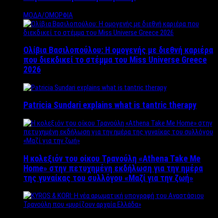
ΜΟΔΑ/ΟΜΟΡΦΙΑ
Ολίβια Βασιλοπούλου: Η ομογενής με διεθνή καριέρα
που διεκδικεί το στέμμα του Miss Universe Greece
2026
Patricia Sundari explains what is tantric therapy
Η κολεξιόν του οίκου Τρανούλη «Athena Take Me
Home» στην πετυχημένη εκδήλωση για την ημέρα
της γυναίκας του συλλόγου «Μαζί για την ζωή»