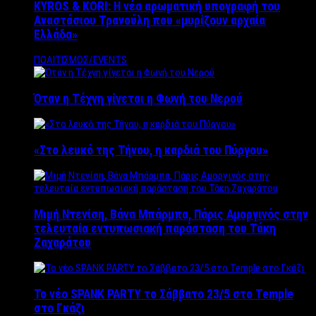
KYROS & KORI: Η νέα αρωματική υπογραφή του
Αναστάσιου Τρανούλη που «μυρίζουν αρχαία
Ελλάδα»
ΠΟΛΙΤΙΣΜΟΣ/EVENTS
Όταν η Τέχνη γίνεται η Φωνή του Νερού
«Στο λευκό της Τήνου, η καρδιά του Πύργου»
Μιμή Ντενίση, Βάνα Μπάρμπα, Πάρις Αμοργινός στην
τελευταία εντυπωσιακή παράσταση του Τάκη
Ζαχαράτου
Το νέο SPANK PARTY το Σάββατο 23/5 στο Temple
στο Γκάζι