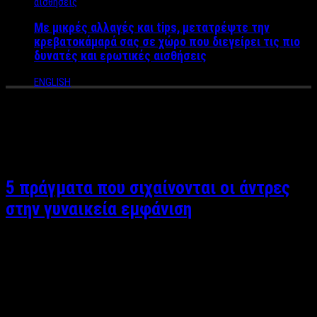
Με μικρές αλλαγές και tips, μετατρέψτε την
κρεβατοκάμαρά σας σε χώρο που διεγείρει τις πιο
δυνατές και ερωτικές αισθήσεις
ENGLISH
Tag Archives:
γυναικεία
εμφάνιση
5 πράγματα που σιχαίνονται οι άντρες
στην γυναικεία εμφάνιση
Αργυρώ Αρβανίτη Οι περισσότεροι άντρες προτιμούν την
θηλυκή πλευρά μιας γυναίκας. Υπάρχουν όμως ορισμένα
πράγματα που μπορεί εμείς οι γυναίκες να θεωρούμε
κολακευτικά όμως στα μάτια τους έχουν το αντίθετο