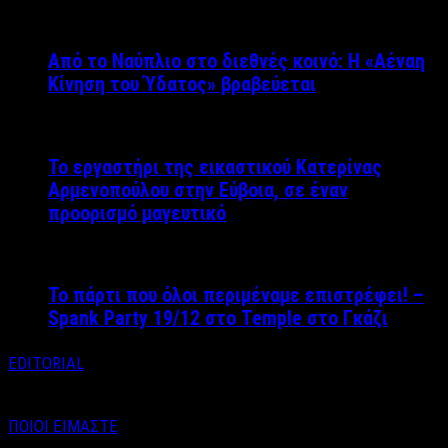
Από το Ναύπλιο στο διεθνές κοινό: Η «Αέναη
Κίνηση του Ύδατος» βραβεύεται
Το εργαστήρι της εικαστικού Κατερίνας
Αρμενοπούλου στην Εύβοια, σε έναν
προορισμό μαγευτικό
Το πάρτι που όλοι περιμέναμε επιστρέφει! –
Spank Party 19/12 στο Temple στο Γκάζι
EDITORIAL
ΠΟΙΟΙ ΕΙΜΑΣΤΕ