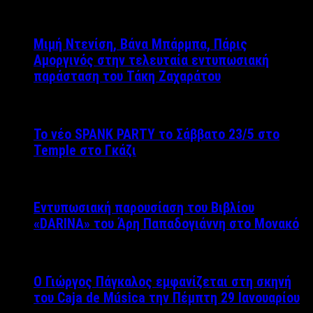
Μιμή Ντενίση, Βάνα Μπάρμπα, Πάρις
Αμοργινός στην τελευταία εντυπωσιακή
παράσταση του Τάκη Ζαχαράτου
Το νέο SPANK PARTY το Σάββατο 23/5 στο
Temple στο Γκάζι
Εντυπωσιακή παρουσίαση του Βιβλίου
«DARINA» του Άρη Παπαδογιάννη στο Μονακό
Ο Γιώργος Πάγκαλος εμφανίζεται στη σκηνή
του Caja de Música την Πέμπτη 29 Ιανουαρίου