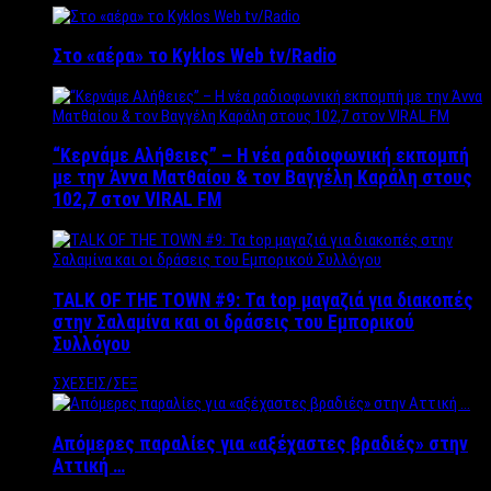
Στο «αέρα» το Kyklos Web tv/Radio
“Kερνάμε Αλήθειες” – Η νέα ραδιοφωνική εκπομπή
με την Άννα Ματθαίου & τον Βαγγέλη Καράλη στους
102,7 στον VIRAL FM
TALK OF THE TOWN #9: Τα top μαγαζιά για διακοπές
στην Σαλαμίνα και οι δράσεις του Εμπορικού
Συλλόγου
ΣΧΕΣΕΙΣ/ΣΕΞ
Απόμερες παραλίες για «αξέχαστες βραδιές» στην
Αττική …