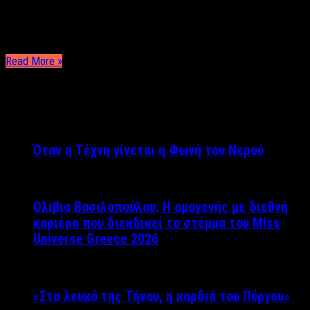
αποτέλεσμα. 1.Έντονο μακιγιάζ ματιών: Σε κανένα δεν αρέσει η
υπερβολή… Προτιμούν πάντα κάτι πιο απλό. 2.Έντονα κραγιόν:
Μπορεί τα έντονα …
Read More »
ΤΕΛΕΥΤΑΙΑ ΝΕΑ
Όταν η Τέχνη γίνεται η Φωνή του Νερού
Ολίβια Βασιλοπούλου: Η ομογενής με διεθνή
καριέρα που διεκδικεί το στέμμα του Miss
Universe Greece 2026
«Στο λευκό της Τήνου, η καρδιά του Πύργου»