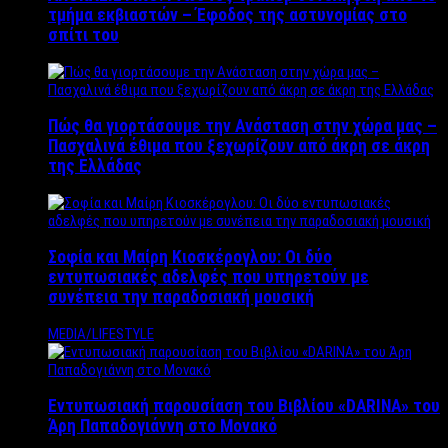
τμήμα εκβιαστών – Έφοδος της αστυνομίας στο
σπίτι του
Πώς θα γιορτάσουμε την Ανάσταση στην χώρα μας –
Πασχαλινά έθιμα που ξεχωρίζουν από άκρη σε άκρη
της Ελλάδας
Σοφία και Μαίρη Κιοσκέρογλου: Οι δύο
εντυπωσιακές αδελφές που υπηρετούν με
συνέπεια την παραδοσιακή μουσική
MEDIA/LIFESTYLE
Εντυπωσιακή παρουσίαση του Βιβλίου «DARINA» του
Άρη Παπαδογιάννη στο Μονακό