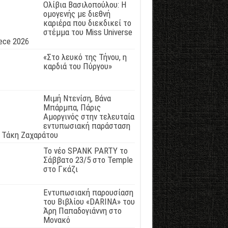
Ολίβια Βασιλοπούλου: Η
ομογενής με διεθνή
καριέρα που διεκδικεί το
στέμμα του Miss Universe
ece 2026
«Στο λευκό της Τήνου, η
καρδιά του Πύργου»
Μιμή Ντενίση, Βάνα
Μπάρμπα, Πάρις
Αμοργινός στην τελευταία
εντυπωσιακή παράσταση
 Τάκη Ζαχαράτου
Το νέο SPANK PARTY το
Σάββατο 23/5 στο Temple
στο Γκάζι
Εντυπωσιακή παρουσίαση
του Βιβλίου «DARINA» του
Άρη Παπαδογιάννη στο
Μονακό