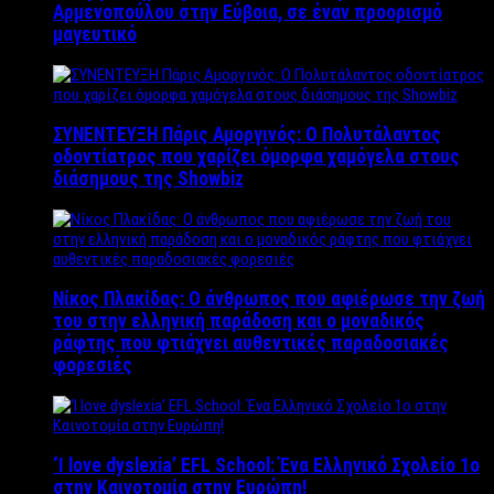
Αρμενοπούλου στην Εύβοια, σε έναν προορισμό
μαγευτικό
ΣΥΝΕΝΤΕΥΞΗ Πάρις Αμοργινός: O Πολυτάλαντος
οδοντίατρος που χαρίζει όμορφα χαμόγελα στους
διάσημους της Showbiz
Νίκος Πλακίδας: O άνθρωπος που αφιέρωσε την ζωή
του στην ελληνική παράδοση και ο μοναδικός
ράφτης που φτιάχνει αυθεντικές παραδοσιακές
φορεσιές
‘Ι love dyslexia’ EFL School: Ένα Ελληνικό Σχολείo 1ο
στην Καινοτομία στην Ευρώπη!