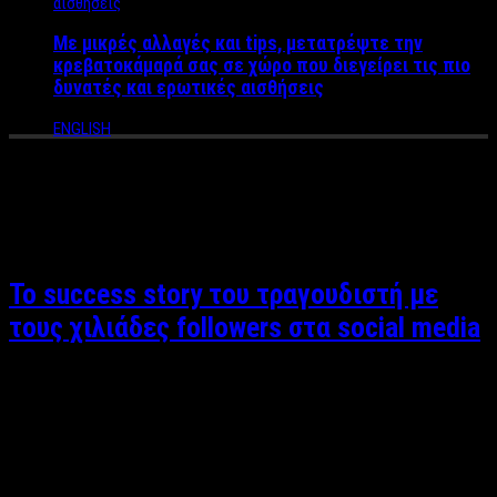
Με μικρές αλλαγές και tips, μετατρέψτε την
κρεβατοκάμαρά σας σε χώρο που διεγείρει τις πιο
δυνατές και ερωτικές αισθήσεις
ENGLISH
Tag Archives:
Κώστας
Αρμενόπουλος
Το success story του τραγουδιστή με
τους χιλιάδες followers στα social media
Βαγγέλης Καράλης Ο Κώστας Αρμενόπουλος αποτελεί
αναμφίβολα success story στον χώρο της Τέχνης κυρίως για το
μεγαλείο ψυχής, δύναμης και αισιοδοξίας που διαθέτει. Πριν
από τρία χρόνια ένα αναπάντεχο γεγονός θα του αλλάξει