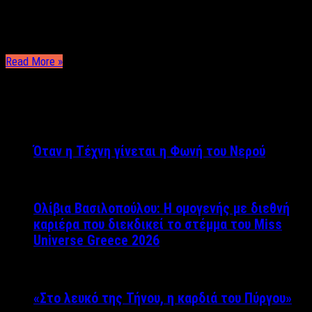
οριστικά την ζωή. Ο αιφνίδιος θάνατος στενού του
οικογενειακού προσώπου, τον έκανε να συνειδητοποιήσει την
δύναμη που …
Read More »
ΤΕΛΕΥΤΑΙΑ ΝΕΑ
Όταν η Τέχνη γίνεται η Φωνή του Νερού
Ολίβια Βασιλοπούλου: Η ομογενής με διεθνή
καριέρα που διεκδικεί το στέμμα του Miss
Universe Greece 2026
«Στο λευκό της Τήνου, η καρδιά του Πύργου»