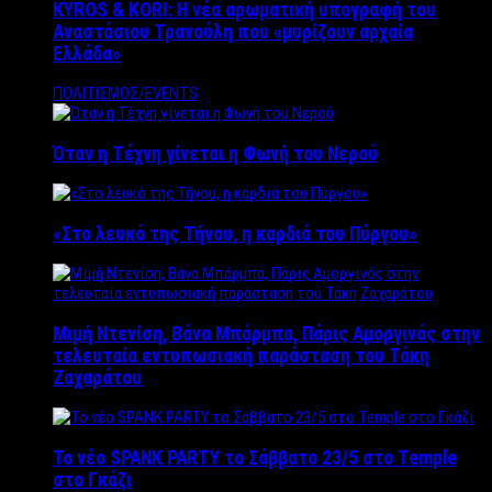
KYROS & KORI: Η νέα αρωματική υπογραφή του
Αναστάσιου Τρανούλη που «μυρίζουν αρχαία
Ελλάδα»
ΠΟΛΙΤΙΣΜΟΣ/EVENTS
Όταν η Τέχνη γίνεται η Φωνή του Νερού
«Στο λευκό της Τήνου, η καρδιά του Πύργου»
Μιμή Ντενίση, Βάνα Μπάρμπα, Πάρις Αμοργινός στην
τελευταία εντυπωσιακή παράσταση του Τάκη
Ζαχαράτου
Το νέο SPANK PARTY το Σάββατο 23/5 στο Temple
στο Γκάζι