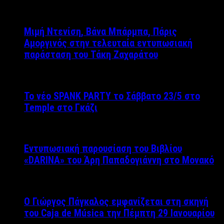
Μιμή Ντενίση, Βάνα Μπάρμπα, Πάρις
Αμοργινός στην τελευταία εντυπωσιακή
παράσταση του Τάκη Ζαχαράτου
Το νέο SPANK PARTY το Σάββατο 23/5 στο
Temple στο Γκάζι
Εντυπωσιακή παρουσίαση του Βιβλίου
«DARINA» του Άρη Παπαδογιάννη στο Μονακό
Ο Γιώργος Πάγκαλος εμφανίζεται στη σκηνή
του Caja de Música την Πέμπτη 29 Ιανουαρίου