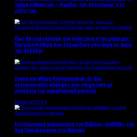
τμήμα εκβιαστών – Έφοδος της αστυνομίας στο
σπίτι του
Πώς θα γιορτάσουμε την Ανάσταση στην χώρα μας –
Πασχαλινά έθιμα που ξεχωρίζουν από άκρη σε άκρη
της Ελλάδας
Σοφία και Μαίρη Κιοσκέρογλου: Οι δύο
εντυπωσιακές αδελφές που υπηρετούν με
συνέπεια την παραδοσιακή μουσική
MEDIA/LIFESTYLE
Εντυπωσιακή παρουσίαση του Βιβλίου «DARINA» του
Άρη Παπαδογιάννη στο Μονακό