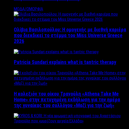
ΜΟΔΑ/ΟΜΟΡΦΙΑ
Ολίβια Βασιλοπούλου: Η ομογενής με διεθνή καριέρα
που διεκδικεί το στέμμα του Miss Universe Greece
2026
Patricia Sundari explains what is tantric therapy
Η κολεξιόν του οίκου Τρανούλη «Athena Take Me
Home» στην πετυχημένη εκδήλωση για την ημέρα
της γυναίκας του συλλόγου «Μαζί για την ζωή»