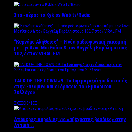
Στο «αέρα» το Kyklos Web tv/Radio
“Kερνάμε Αλήθειες” – Η νέα ραδιοφωνική εκπομπή
με την Άννα Ματθαίου & τον Βαγγέλη Καράλη στους
102,7 στον VIRAL FM
TALK OF THE TOWN #9: Τα top μαγαζιά για διακοπές
στην Σαλαμίνα και οι δράσεις του Εμπορικού
Συλλόγου
ΣΧΕΣΕΙΣ/ΣΕΞ
Απόμερες παραλίες για «αξέχαστες βραδιές» στην
Αττική …