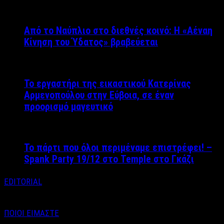
Από το Ναύπλιο στο διεθνές κοινό: Η «Αέναη
Κίνηση του Ύδατος» βραβεύεται
Το εργαστήρι της εικαστικού Κατερίνας
Αρμενοπούλου στην Εύβοια, σε έναν
προορισμό μαγευτικό
Το πάρτι που όλοι περιμέναμε επιστρέφει! –
Spank Party 19/12 στο Temple στο Γκάζι
EDITORIAL
ΠΟΙΟΙ ΕΙΜΑΣΤΕ