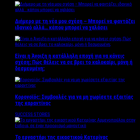
Διήμερο με τη νέα μου σχέση – Μπορεί να φαντάζει
ιδανικό αλλά… κάπου μπορεί να χαλάσει
Είναι η Άνοιξη η κατάλληλη εποχή για να κάνεις
σχέση; Πώς θέλεις να σε βρει το καλοκαίρι, μόνη ή
δεσμευμένη;
Κορονοϊός: Συμβουλές για να μη χωρίσετε εξαιτίας
της καραντίνας
SUCCESS STORIES
Το εργαστήρι της εικαστικού Κατερίνας