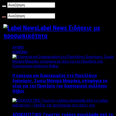
Σάββατο , 08/08/2026
Label News Ειδήσεις με
προσωπικότητα
ΑΡΧΙΚΗ
ΚΟΙΝΩΝΙΑ
Η έμπειρη και διακεκριμένη στο Πανελλήνιο
δικηγόρος, Σωσώ Μαναρά Μαυράκη, υποψήφια εκ
νέου για την Προεδρία του δικηγορικού συλλόγου
Θήβας
ΑΠΟΚΛΕΙΣΤΙΚΟ: Γνωστός τράπερ συνελήφθη από το