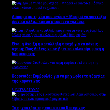
Διήμερο με τη νέα μου σχέση – Μπορεί να φαντάζει
ιδανικό αλλά… κάπου μπορεί να χαλάσει
Είναι η Άνοιξη η κατάλληλη εποχή για να κάνεις
σχέση; Πώς θέλεις να σε βρει το καλοκαίρι, μόνη ή
δεσμευμένη;
Κορονοϊός: Συμβουλές για να μη χωρίσετε εξαιτίας
της καραντίνας
SUCCESS STORIES
Το εργαστήρι της εικαστικού Κατερίνας