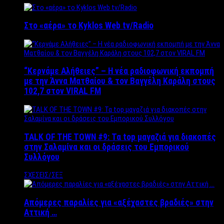
Στο «αέρα» το Kyklos Web tv/Radio
“Kερνάμε Αλήθειες” – Η νέα ραδιοφωνική εκπομπή
με την Άννα Ματθαίου & τον Βαγγέλη Καράλη στους
102,7 στον VIRAL FM
TALK OF THE TOWN #9: Τα top μαγαζιά για διακοπές
στην Σαλαμίνα και οι δράσεις του Εμπορικού
Συλλόγου
ΣΧΕΣΕΙΣ/ΣΕΞ
Απόμερες παραλίες για «αξέχαστες βραδιές» στην
Αττική …