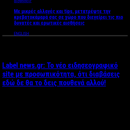
Με μικρές αλλαγές και tips, μετατρέψτε την
κρεβατοκάμαρά σας σε χώρο που διεγείρει τις πιο
δυνατές και ερωτικές αισθήσεις
ENGLISH
Tag Archives:
νεο site
Label news.gr: Το νέο ειδησεογραφικό
site με προσωπικότητα, ότι διαβάσεις
εδώ δε θα το δεις πουθενά αλλού!
Βαγγέλης Καράλης Ακόμη ένα ειδησεογραφικό site θα
αναφωνήσουν πολλοί. Ναι, θα μπορούσε το Label news να
αποτελεί ακόμη ένα site όπως τα δεκάδες που ήδη υπάρχουν
με αναπαραγωγή ειδήσεων και εύκολο copy paste. Εμείς όμως