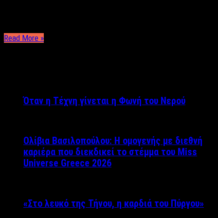
επιλέξαμε το δύσκολο δρόμο, αυτόν της σωστής, έγκριτης και
έγκυρης δημοσιογραφίας. Όταν αποφασίσαμε να
δημιουργήσουμε …
Read More »
ΤΕΛΕΥΤΑΙΑ ΝΕΑ
Όταν η Τέχνη γίνεται η Φωνή του Νερού
Ολίβια Βασιλοπούλου: Η ομογενής με διεθνή
καριέρα που διεκδικεί το στέμμα του Miss
Universe Greece 2026
«Στο λευκό της Τήνου, η καρδιά του Πύργου»