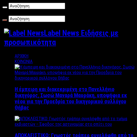
Σάββατο , 08/08/2026
Label News Ειδήσεις με
προσωπικότητα
ΑΡΧΙΚΗ
ΚΟΙΝΩΝΙΑ
Η έμπειρη και διακεκριμένη στο Πανελλήνιο
δικηγόρος, Σωσώ Μαναρά Μαυράκη, υποψήφια εκ
νέου για την Προεδρία του δικηγορικού συλλόγου
Θήβας
ΑΠΟΚΛΕΙΣΤΙΚΟ: Γνωστός τράπερ συνελήφθη από το