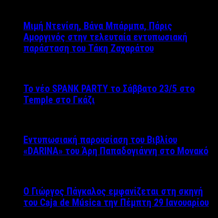
Μιμή Ντενίση, Βάνα Μπάρμπα, Πάρις
Αμοργινός στην τελευταία εντυπωσιακή
παράσταση του Τάκη Ζαχαράτου
Το νέο SPANK PARTY το Σάββατο 23/5 στο
Temple στο Γκάζι
Εντυπωσιακή παρουσίαση του Βιβλίου
«DARINA» του Άρη Παπαδογιάννη στο Μονακό
Ο Γιώργος Πάγκαλος εμφανίζεται στη σκηνή
του Caja de Música την Πέμπτη 29 Ιανουαρίου