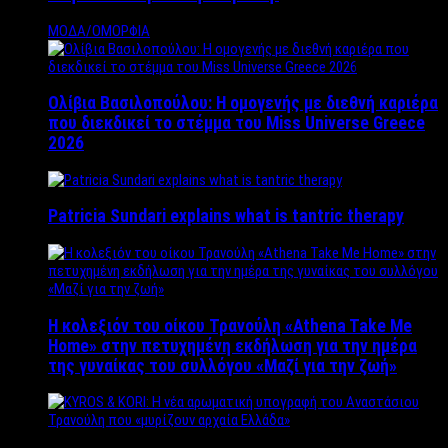
ΜΟΔΑ/ΟΜΟΡΦΙΑ
Ολίβια Βασιλοπούλου: Η ομογενής με διεθνή καριέρα
που διεκδικεί το στέμμα του Miss Universe Greece
2026
Patricia Sundari explains what is tantric therapy
Η κολεξιόν του οίκου Τρανούλη «Athena Take Me
Home» στην πετυχημένη εκδήλωση για την ημέρα
της γυναίκας του συλλόγου «Μαζί για την ζωή»