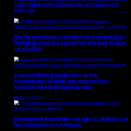
τμήμα εκβιαστών – Έφοδος της αστυνομίας στο
σπίτι του
Πώς θα γιορτάσουμε την Ανάσταση στην χώρα μας –
Πασχαλινά έθιμα που ξεχωρίζουν από άκρη σε άκρη
της Ελλάδας
Σοφία και Μαίρη Κιοσκέρογλου: Οι δύο
εντυπωσιακές αδελφές που υπηρετούν με
συνέπεια την παραδοσιακή μουσική
MEDIA/LIFESTYLE
Εντυπωσιακή παρουσίαση του Βιβλίου «DARINA» του
Άρη Παπαδογιάννη στο Μονακό