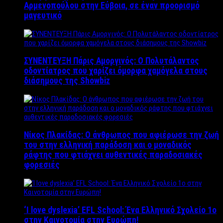
Αρμενοπούλου στην Εύβοια, σε έναν προορισμό
μαγευτικό
ΣΥΝΕΝΤΕΥΞΗ Πάρις Αμοργινός: O Πολυτάλαντος
οδοντίατρος που χαρίζει όμορφα χαμόγελα στους
διάσημους της Showbiz
Νίκος Πλακίδας: O άνθρωπος που αφιέρωσε την ζωή
του στην ελληνική παράδοση και ο μοναδικός
ράφτης που φτιάχνει αυθεντικές παραδοσιακές
φορεσιές
‘Ι love dyslexia’ EFL School: Ένα Ελληνικό Σχολείo 1ο
στην Καινοτομία στην Ευρώπη!