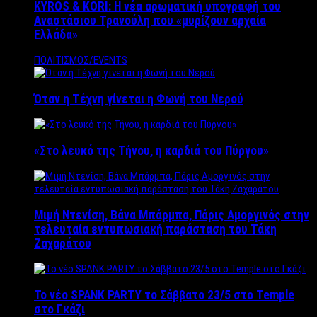
KYROS & KORI: Η νέα αρωματική υπογραφή του
Αναστάσιου Τρανούλη που «μυρίζουν αρχαία
Ελλάδα»
ΠΟΛΙΤΙΣΜΟΣ/EVENTS
Όταν η Τέχνη γίνεται η Φωνή του Νερού
«Στο λευκό της Τήνου, η καρδιά του Πύργου»
Μιμή Ντενίση, Βάνα Μπάρμπα, Πάρις Αμοργινός στην
τελευταία εντυπωσιακή παράσταση του Τάκη
Ζαχαράτου
Το νέο SPANK PARTY το Σάββατο 23/5 στο Temple
στο Γκάζι