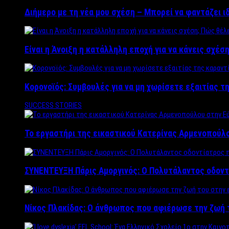
Διήμερο με τη νέα μου σχέση – Μπορεί να φαντάζει ι
Είναι η Άνοιξη η κατάλληλη εποχή για να κάνεις σχέση
Κορονοϊός: Συμβουλές για να μη χωρίσετε εξαιτίας τ
SUCCESS STORIES
Το εργαστήρι της εικαστικού Κατερίνας Αρμενοπούλο
ΣΥΝΕΝΤΕΥΞΗ Πάρις Αμοργινός: O Πολυτάλαντος οδοντ
Νίκος Πλακίδας: O άνθρωπος που αφιέρωσε την ζωή 