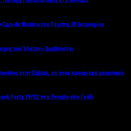
» του Άρη Παπαδογιάννη στο Μονακό
 Caja de Música την Πέμπτη 29 Ιανουαρίου
ίνηση του Ύδατος» βραβεύεται
πούλου στην Εύβοια, σε έναν προορισμό μαγευτικό
pank Party 19/12 στο Temple στο Γκάζι