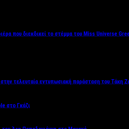
ριέρα που διεκδικεί το στέμμα του Miss Universe Gre
ς στην τελευταία εντυπωσιακή παράσταση του Τάκη Ζ
le στο Γκάζι