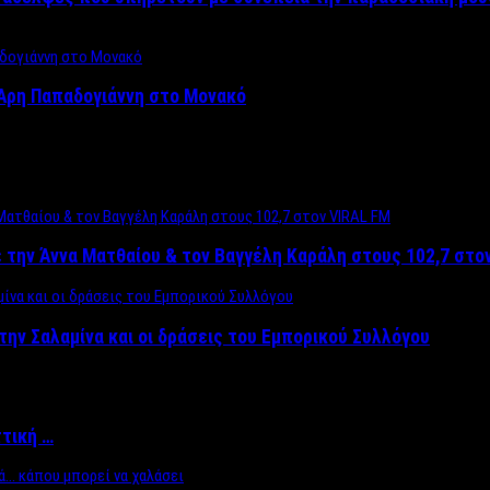
Άρη Παπαδογιάννη στο Μονακό
 την Άννα Ματθαίου & τον Βαγγέλη Καράλη στους 102,7 στο
την Σαλαμίνα και οι δράσεις του Εμπορικού Συλλόγου
ττική …