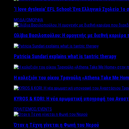
‘Ι love dyslexia’ EFL School: Ένα Ελληνικό Σχολείo 1
ΜΟΔΑ/ΟΜΟΡΦΙΑ
Ολίβια Βασιλοπούλου: Η ομογενής με διεθνή καριέρα 
Patricia Sundari explains what is tantric therapy
Η κολεξιόν του οίκου Τρανούλη «Athena Take Me Hom
KYROS & KORI: Η νέα αρωματική υπογραφή του Αναστ
ΠΟΛΙΤΙΣΜΟΣ/EVENTS
Όταν η Τέχνη γίνεται η Φωνή του Νερού