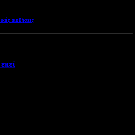
τικές αισθήσεις
 εκεί
αθ’ ομολογία παράλογου” του συγγραφέα Κώστα Λεϊμονή,
 Κωνσταντίνας Νικολαΐδη. Η πολιτική και η ορθή άσκησή της, …