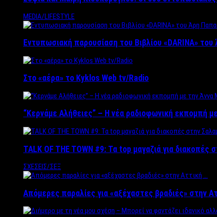
MEDIA/LIFESTYLE
Εντυπωσιακή παρουσίαση του Βιβλίου «DARINA» του 
Στο «αέρα» το Kyklos Web tv/Radio
“Kερνάμε Αλήθειες” – Η νέα ραδιοφωνική εκπομπή με
TALK OF THE TOWN #9: Τα top μαγαζιά για διακοπές σ
ΣΧΕΣΕΙΣ/ΣΕΞ
Απόμερες παραλίες για «αξέχαστες βραδιές» στην Α