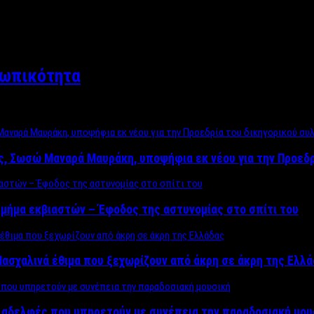
σωπικότητα
ος, Σωσώ Μαναρά Μαυράκη, υποψήφια εκ νέου για την Προεδ
μήμα εκβιαστών – Έφοδος της αστυνομίας στο σπίτι του
ασχαλινά έθιμα που ξεχωρίζουν από άκρη σε άκρη της Ελλ
ς αδελφές που υπηρετούν με συνέπεια την παραδοσιακή μου