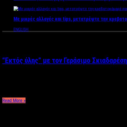
Με μικρές αλλαγές και tips, μετατρέψτε την κρεβατο
ENGLISH
Tag Archives:
παράσταση
“Εκτός ύλης” με τον Γεράσιμο Σκιαδαρέση
Γιώργος Μαντάς Ρεπορτάζ: Γιώργος Μαντάς Φωτογραφίες: Βασίλ
βραβευμένο από την Πανελλήνια Ένωση Λογοτεχνών, έχει ανέβει
Read More »
ΤΕΛΕΥΤΑΙΑ ΝΕΑ