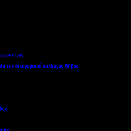
ρία του δικηγορικού συλλόγου Θήβας
άδας
σική