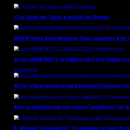
«Στο λευκό της Τήνου, η καρδιά του Πύργου»
Μιμή Ντενίση, Βάνα Μπάρμπα, Πάρις Αμοργινός στην
Το νέο SPANK PARTY το Σάββατο 23/5 στο Temple στο
DECORATION
Φέτος η Χριστουγεννιάτικη διακόσμηση λατρεύει το
Κάνε το μπαλκόνι σου τον επίγειο “παράδεισο” της 
Β. Μπουλάς διακοσμητής: ‘Το καλοκαίρι οι γάμοι θα γ