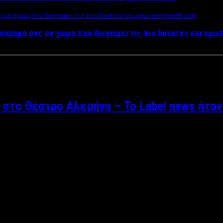
κάμαρά σας σε χώρο που διεγείρει τις πιο δυνατές και ερω
 στο Θέατρο Αλκμήνη – Το Label news ήταν
ης Ζάκκας Το θεατρικό έργο “Εκτός ύλης” ή “Ο μονόλογος ενός κ
 στο θέατρο Αλκμήνη με τον Γεράσιμο Σκιαδαρέση, σε σκηνοθεσία