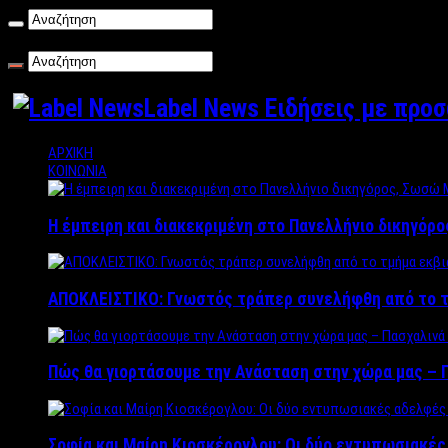
Σάββατο , 08/08/2026
Label News Ειδήσεις με προ
ΑΡΧΙΚΗ
ΚΟΙΝΩΝΙΑ
Η έμπειρη και διακεκριμένη στο Πανελλήνιο δικηγόρ
ΑΠΟΚΛΕΙΣΤΙΚΟ: Γνωστός τράπερ συνελήφθη από το τ
Πώς θα γιορτάσουμε την Ανάσταση στην χώρα μας – Π
Σοφία και Μαίρη Κιοσκέρογλου: Οι δύο εντυπωσιακέ