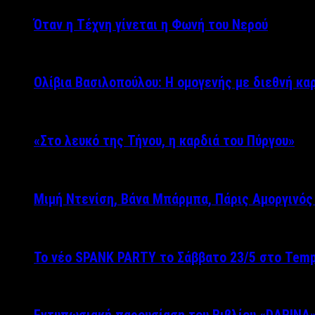
Όταν η Τέχνη γίνεται η Φωνή του Νερού
Ολίβια Βασιλοπούλου: Η ομογενής με διεθνή κα
«Στο λευκό της Τήνου, η καρδιά του Πύργου»
Μιμή Ντενίση, Βάνα Μπάρμπα, Πάρις Αμοργινό
Το νέο SPANK PARTY το Σάββατο 23/5 στο Temp