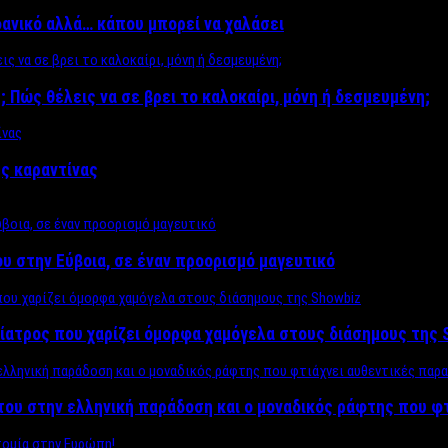
δανικό αλλά… κάπου μπορεί να χαλάσει
; Πώς θέλεις να σε βρει το καλοκαίρι, μόνη ή δεσμευμένη;
ης καραντίνας
υ στην Εύβοια, σε έναν προορισμό μαγευτικό
ίατρος που χαρίζει όμορφα χαμόγελα στους διάσημους της 
του στην ελληνική παράδοση και ο μοναδικός ράφτης που φ