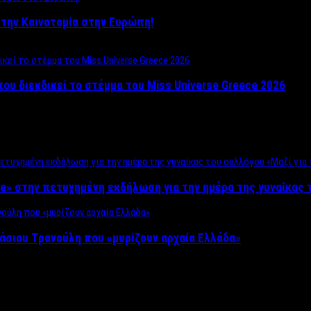
ο στην Καινοτομία στην Ευρώπη!
που διεκδικεί το στέμμα του Miss Universe Greece 2026
e» στην πετυχημένη εκδήλωση για την ημέρα της γυναίκας τ
άσιου Τρανούλη που «μυρίζουν αρχαία Ελλάδα»