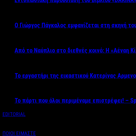
Εντυπωσιακή παρουσίαση του Βιβλίου «DARINA
Ο Γιώργος Πάγκαλος εμφανίζεται στη σκηνή του
Από το Ναύπλιο στο διεθνές κοινό: Η «Αέναη Κ
Το εργαστήρι της εικαστικού Κατερίνας Αρμενο
Το πάρτι που όλοι περιμέναμε επιστρέφει! – S
EDITORIAL
ΠΟΙΟΙ ΕΙΜΑΣΤΕ