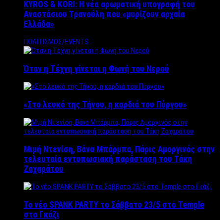
KYROS & KORI: Η νέα αρωματική υπογραφή του
Αναστάσιου Τρανούλη που «μυρίζουν αρχαία
Ελλάδα»
ΠΟΛΙΤΙΣΜΟΣ/EVENTS
Όταν η Τέχνη γίνεται η Φωνή του Νερού
«Στο λευκό της Τήνου, η καρδιά του Πύργου»
Μιμή Ντενίση, Βάνα Μπάρμπα, Πάρις Αμοργινός στην
τελευταία εντυπωσιακή παράσταση του Τάκη
Ζαχαράτου
Το νέο SPANK PARTY το Σάββατο 23/5 στο Temple
στο Γκάζι