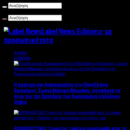
Σάββατο , 08/08/2026
Label News Ειδήσεις με
προσωπικότητα
ΑΡΧΙΚΗ
ΚΟΙΝΩΝΙΑ
Η έμπειρη και διακεκριμένη στο Πανελλήνιο
δικηγόρος, Σωσώ Μαναρά Μαυράκη, υποψήφια εκ
νέου για την Προεδρία του δικηγορικού συλλόγου
Θήβας
ΑΠΟΚΛΕΙΣΤΙΚΟ: Γνωστός τράπερ συνελήφθη από το