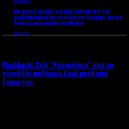
Με μικρές αλλαγές και tips, μετατρέψτε την
κρεβατοκάμαρά σας σε χώρο που διεγείρει τις πιο
δυνατές και ερωτικές αισθήσεις
ENGLISH
Tag Archives:
ποζάρουν ξανά
Flashback: Σέξι “Κουνελάκια” από το
παρελθόν ποζάρουν ξανά μετά από
δεκαετίες
Άκης Τσακίρης Σελίδες που έχουν γίνει κίτρινες, δέρματα σαν
πλαστικό που γέμισαν ρυτίδες και χιλιάδες έφηβοι και μη της
εποχής να ξεφυλλίζουν κάθε νέο τεύχος του Playboy. Τι κάνουν
όμως σήμερα κάποια από τα κουνελάκια του τότε Playboy;