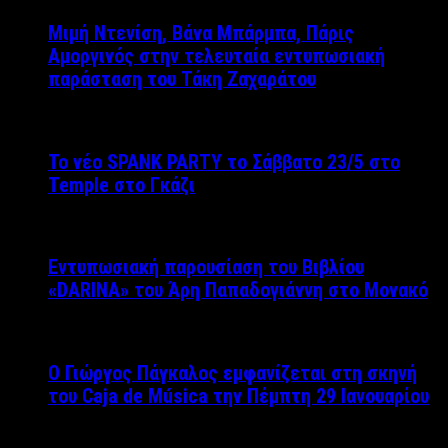
Μιμή Ντενίση, Βάνα Μπάρμπα, Πάρις
Αμοργινός στην τελευταία εντυπωσιακή
παράσταση του Τάκη Ζαχαράτου
Το νέο SPANK PARTY το Σάββατο 23/5 στο
Temple στο Γκάζι
Εντυπωσιακή παρουσίαση του Βιβλίου
«DARINA» του Άρη Παπαδογιάννη στο Μονακό
Ο Γιώργος Πάγκαλος εμφανίζεται στη σκηνή
του Caja de Música την Πέμπτη 29 Ιανουαρίου