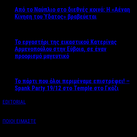
Από το Ναύπλιο στο διεθνές κοινό: Η «Αέναη
Κίνηση του Ύδατος» βραβεύεται
Το εργαστήρι της εικαστικού Κατερίνας
Αρμενοπούλου στην Εύβοια, σε έναν
προορισμό μαγευτικό
Το πάρτι που όλοι περιμέναμε επιστρέφει! –
Spank Party 19/12 στο Temple στο Γκάζι
EDITORIAL
ΠΟΙΟΙ ΕΙΜΑΣΤΕ
Email : info@labelnews.gr