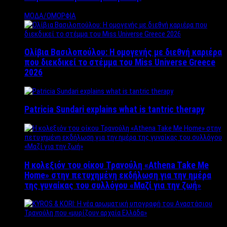
ΜΟΔΑ/ΟΜΟΡΦΙΑ
Ολίβια Βασιλοπούλου: Η ομογενής με διεθνή καριέρα
που διεκδικεί το στέμμα του Miss Universe Greece
2026
Patricia Sundari explains what is tantric therapy
Η κολεξιόν του οίκου Τρανούλη «Athena Take Me
Home» στην πετυχημένη εκδήλωση για την ημέρα
της γυναίκας του συλλόγου «Μαζί για την ζωή»