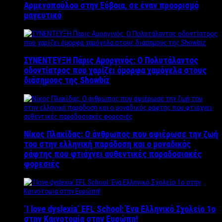
Αρμενοπούλου στην Εύβοια, σε έναν προορισμό
μαγευτικό
ΣΥΝΕΝΤΕΥΞΗ Πάρις Αμοργινός: O Πολυτάλαντος
οδοντίατρος που χαρίζει όμορφα χαμόγελα στους
διάσημους της Showbiz
Νίκος Πλακίδας: O άνθρωπος που αφιέρωσε την ζωή
του στην ελληνική παράδοση και ο μοναδικός
ράφτης που φτιάχνει αυθεντικές παραδοσιακές
φορεσιές
‘Ι love dyslexia’ EFL School: Ένα Ελληνικό Σχολείo 1ο
στην Καινοτομία στην Ευρώπη!