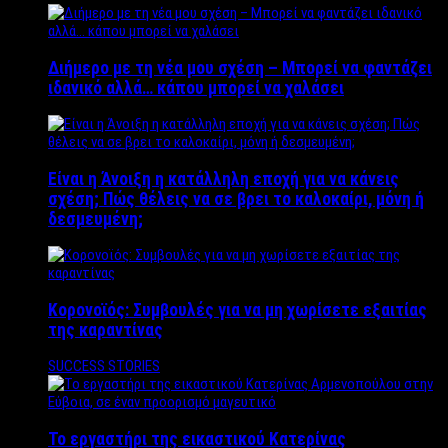
Διήμερο με τη νέα μου σχέση – Μπορεί να φαντάζει
ιδανικό αλλά… κάπου μπορεί να χαλάσει
Είναι η Άνοιξη η κατάλληλη εποχή για να κάνεις
σχέση; Πώς θέλεις να σε βρει το καλοκαίρι, μόνη ή
δεσμευμένη;
Κορονοϊός: Συμβουλές για να μη χωρίσετε εξαιτίας
της καραντίνας
SUCCESS STORIES
Το εργαστήρι της εικαστικού Κατερίνας