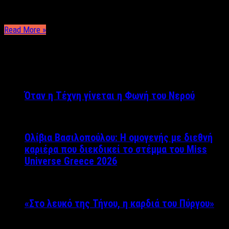
Ρούχα μαζί που πλύθηκαν και έχουν γίνει ροζ λέει το
αγαπημένο τραγούδι, …
Read More »
ΤΕΛΕΥΤΑΙΑ ΝΕΑ
Όταν η Τέχνη γίνεται η Φωνή του Νερού
Ολίβια Βασιλοπούλου: Η ομογενής με διεθνή
καριέρα που διεκδικεί το στέμμα του Miss
Universe Greece 2026
«Στο λευκό της Τήνου, η καρδιά του Πύργου»