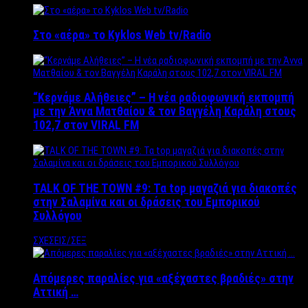
Στο «αέρα» το Kyklos Web tv/Radio
“Kερνάμε Αλήθειες” – Η νέα ραδιοφωνική εκπομπή
με την Άννα Ματθαίου & τον Βαγγέλη Καράλη στους
102,7 στον VIRAL FM
TALK OF THE TOWN #9: Τα top μαγαζιά για διακοπές
στην Σαλαμίνα και οι δράσεις του Εμπορικού
Συλλόγου
ΣΧΕΣΕΙΣ/ΣΕΞ
Απόμερες παραλίες για «αξέχαστες βραδιές» στην
Αττική …