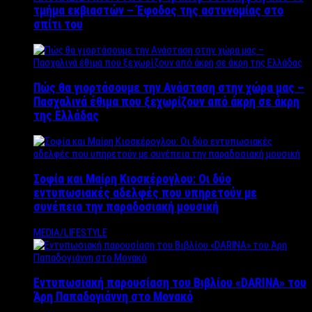
τμήμα εκβιαστών – Έφοδος της αστυνομίας στο
σπίτι του
Πώς θα γιορτάσουμε την Ανάσταση στην χώρα μας –
Πασχαλινά έθιμα που ξεχωρίζουν από άκρη σε άκρη
της Ελλάδας
Σοφία και Μαίρη Κιοσκέρογλου: Οι δύο
εντυπωσιακές αδελφές που υπηρετούν με
συνέπεια την παραδοσιακή μουσική
MEDIA/LIFESTYLE
Εντυπωσιακή παρουσίαση του Βιβλίου «DARINA» του
Άρη Παπαδογιάννη στο Μονακό