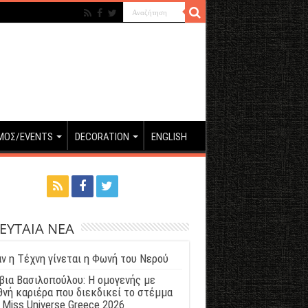
ΜΟΣ/EVENTS
DECORATION
ENGLISH
ΕΥΤΑΙΑ ΝΕΑ
ν η Τέχνη γίνεται η Φωνή του Νερού
βια Βασιλοπούλου: Η ομογενής με
θνή καριέρα που διεκδικεί το στέμμα
 Miss Universe Greece 2026