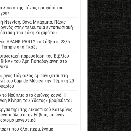
ο λευκό της Τήνου, η καρδιά του
γου»
ή Ντενίση, Βάνα Μπάρμπα, Πάρις
ργινός στην τελευταία εντυπωσιακή
άσταση του Τάκη Ζαχαράτου
νέο SPANK PARTY το Σάββατο 23/5
 Temple στο Γκάζι
υπωσιακή παρουσίαση του Βιβλίου
RINA» του Άρη Παπαδογιάννη στο
νακό
ιώργος Πάγκαλος εμφανίζεται στη
νή του Caja de Música την Πέμπτη 29
ουαρίου
 το Ναύπλιο στο διεθνές κοινό: Η
ναη Κίνηση του Ύδατος» βραβεύεται
εργαστήρι της εικαστικού Κατερίνας
ενοπούλου στην Εύβοια, σε έναν
ορισμό μαγευτικό
πάρτι που όλοι περιμέναμε