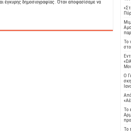
και έγκυρης δημοσιογραφίας. Όταν αποφασίσαμε να
«Στ
Πύρ
Μιμ
Αμο
παρ
Το 
στο
Εντ
«DA
Μο
Ο Γ
σκη
Ιαν
Από
«Αέ
Το 
Αρμ
προ
Το 