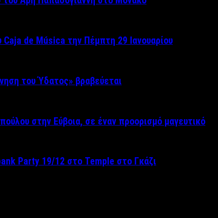
» του Άρη Παπαδογιάννη στο Μονακό
 Caja de Música την Πέμπτη 29 Ιανουαρίου
ίνηση του Ύδατος» βραβεύεται
πούλου στην Εύβοια, σε έναν προορισμό μαγευτικό
pank Party 19/12 στο Temple στο Γκάζι