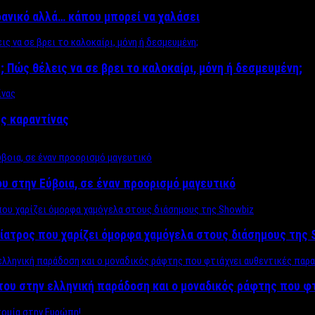
δανικό αλλά… κάπου μπορεί να χαλάσει
; Πώς θέλεις να σε βρει το καλοκαίρι, μόνη ή δεσμευμένη;
ης καραντίνας
υ στην Εύβοια, σε έναν προορισμό μαγευτικό
ίατρος που χαρίζει όμορφα χαμόγελα στους διάσημους της 
του στην ελληνική παράδοση και ο μοναδικός ράφτης που φ