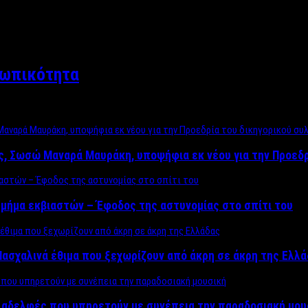
σωπικότητα
ος, Σωσώ Μαναρά Μαυράκη, υποψήφια εκ νέου για την Προεδ
μήμα εκβιαστών – Έφοδος της αστυνομίας στο σπίτι του
ασχαλινά έθιμα που ξεχωρίζουν από άκρη σε άκρη της Ελλ
ς αδελφές που υπηρετούν με συνέπεια την παραδοσιακή μου