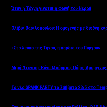
Όταν η Τέχνη γίνεται η Φωνή του Νερού
Ολίβια Βασιλοπούλου: Η ομογενής με διεθνή κα
«Στο λευκό της Τήνου, η καρδιά του Πύργου»
Μιμή Ντενίση, Βάνα Μπάρμπα, Πάρις Αμοργινό
Το νέο SPANK PARTY το Σάββατο 23/5 στο Temp