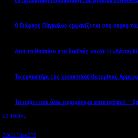
Εντυπωσιακή παρουσίαση του Βιβλίου «DARINA
Ο Γιώργος Πάγκαλος εμφανίζεται στη σκηνή του
Από το Ναύπλιο στο διεθνές κοινό: Η «Αέναη Κ
Το εργαστήρι της εικαστικού Κατερίνας Αρμενο
Το πάρτι που όλοι περιμέναμε επιστρέφει! – S
EDITORIAL
ΠΟΙΟΙ ΕΙΜΑΣΤΕ