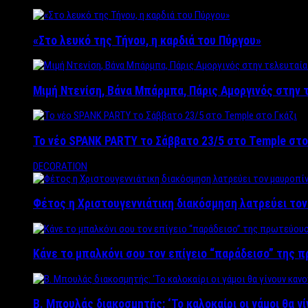
«Στο λευκό της Τήνου, η καρδιά του Πύργου»
Μιμή Ντενίση, Βάνα Μπάρμπα, Πάρις Αμοργινός στην
Το νέο SPANK PARTY το Σάββατο 23/5 στο Temple στο
DECORATION
Φέτος η Χριστουγεννιάτικη διακόσμηση λατρεύει το
Κάνε το μπαλκόνι σου τον επίγειο “παράδεισο” της 
Β. Μπουλάς διακοσμητής: ‘Το καλοκαίρι οι γάμοι θα γ