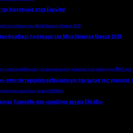
ο στην Καινοτομία στην Ευρώπη!
που διεκδικεί το στέμμα του Miss Universe Greece 2026
e» στην πετυχημένη εκδήλωση για την ημέρα της γυναίκας τ
άσιου Τρανούλη που «μυρίζουν αρχαία Ελλάδα»