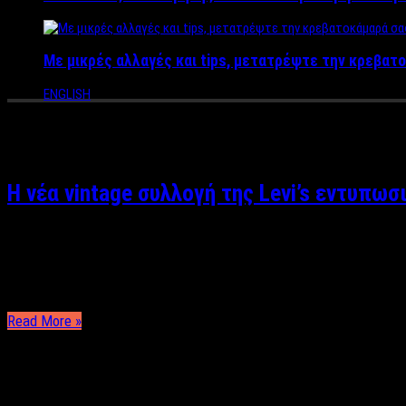
Με μικρές αλλαγές και tips, μετατρέψτε την κρεβατο
ENGLISH
Tag Archives:
συλλογή
Η νέα vintage συλλογή της Levi’s εντυπωσ
H φωτογράφιση και η παρουσίαση της νέας συλλογής, σύμφωνα με
όπως οι Jackson Pollock, Clifford Still, Joan Mitchell, και Βarn
Read More »
ΤΕΛΕΥΤΑΙΑ ΝΕΑ