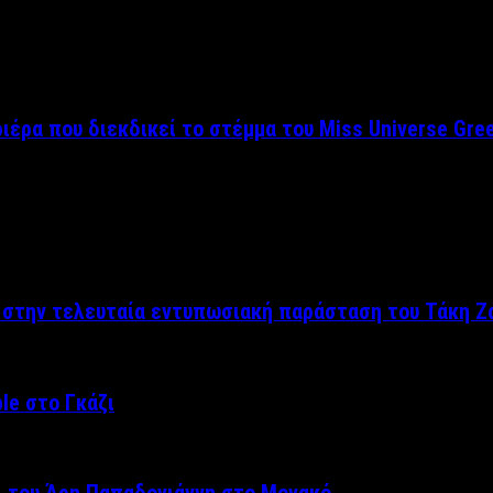
ριέρα που διεκδικεί το στέμμα του Miss Universe Gre
ς στην τελευταία εντυπωσιακή παράσταση του Τάκη Ζ
le στο Γκάζι