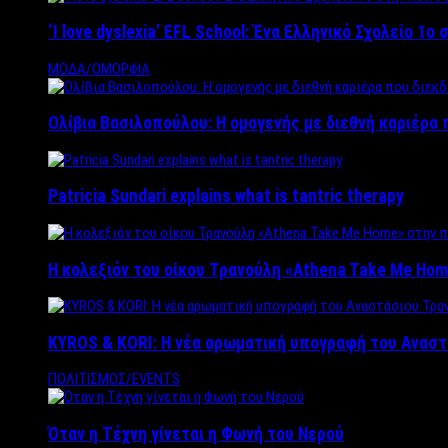
‘Ι love dyslexia’ EFL School: Ένα Ελληνικό Σχολείo 1
ΜΟΔΑ/ΟΜΟΡΦΙΑ
Ολίβια Βασιλοπούλου: Η ομογενής με διεθνή καριέρα 
Patricia Sundari explains what is tantric therapy
Η κολεξιόν του οίκου Τρανούλη «Athena Take Me Hom
KYROS & KORI: Η νέα αρωματική υπογραφή του Αναστ
ΠΟΛΙΤΙΣΜΟΣ/EVENTS
Όταν η Τέχνη γίνεται η Φωνή του Νερού