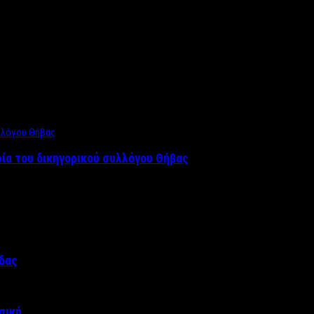
ρία του δικηγορικού συλλόγου Θήβας
άδας
σική