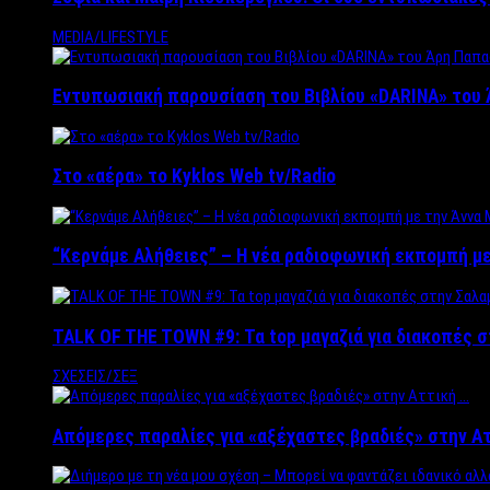
MEDIA/LIFESTYLE
Εντυπωσιακή παρουσίαση του Βιβλίου «DARINA» του 
Στο «αέρα» το Kyklos Web tv/Radio
“Kερνάμε Αλήθειες” – Η νέα ραδιοφωνική εκπομπή με
TALK OF THE TOWN #9: Τα top μαγαζιά για διακοπές σ
ΣΧΕΣΕΙΣ/ΣΕΞ
Απόμερες παραλίες για «αξέχαστες βραδιές» στην Α