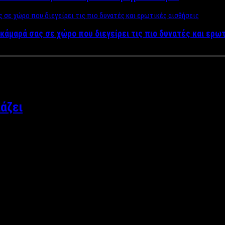
κάμαρά σας σε χώρο που διεγείρει τις πιο δυνατές και ερω
ιάζει
 όσα έχουν αναφερθεί από την ίδια την εταιρεία, δίνει φόρο τι
ett Newman. Φέτος η Levi’s κάνει μία αναδρομή στον καλλιτεχνικό κ