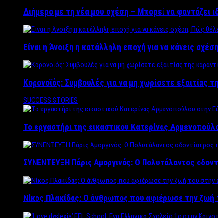
Διήμερο με τη νέα μου σχέση – Μπορεί να φαντάζει ι
Είναι η Άνοιξη η κατάλληλη εποχή για να κάνεις σχέση
Κορονοϊός: Συμβουλές για να μη χωρίσετε εξαιτίας τ
SUCCESS STORIES
Το εργαστήρι της εικαστικού Κατερίνας Αρμενοπούλο
ΣΥΝΕΝΤΕΥΞΗ Πάρις Αμοργινός: O Πολυτάλαντος οδοντ
Νίκος Πλακίδας: O άνθρωπος που αφιέρωσε την ζωή 