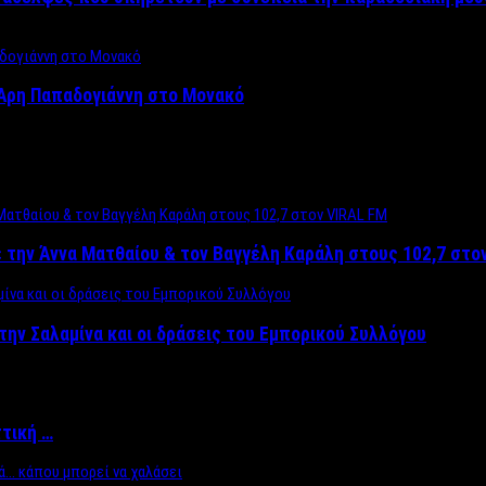
Άρη Παπαδογιάννη στο Μονακό
 την Άννα Ματθαίου & τον Βαγγέλη Καράλη στους 102,7 στο
την Σαλαμίνα και οι δράσεις του Εμπορικού Συλλόγου
ττική …