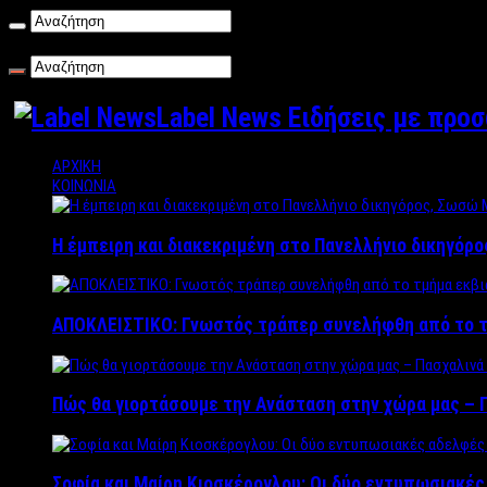
Σάββατο , 08/08/2026
Label News Ειδήσεις με προ
ΑΡΧΙΚΗ
ΚΟΙΝΩΝΙΑ
Η έμπειρη και διακεκριμένη στο Πανελλήνιο δικηγόρ
ΑΠΟΚΛΕΙΣΤΙΚΟ: Γνωστός τράπερ συνελήφθη από το τ
Πώς θα γιορτάσουμε την Ανάσταση στην χώρα μας – Π
Σοφία και Μαίρη Κιοσκέρογλου: Οι δύο εντυπωσιακέ