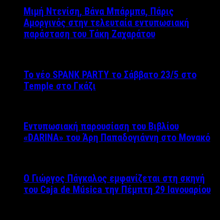
Μιμή Ντενίση, Βάνα Μπάρμπα, Πάρις
Αμοργινός στην τελευταία εντυπωσιακή
παράσταση του Τάκη Ζαχαράτου
Το νέο SPANK PARTY το Σάββατο 23/5 στο
Temple στο Γκάζι
Εντυπωσιακή παρουσίαση του Βιβλίου
«DARINA» του Άρη Παπαδογιάννη στο Μονακό
Ο Γιώργος Πάγκαλος εμφανίζεται στη σκηνή
του Caja de Música την Πέμπτη 29 Ιανουαρίου