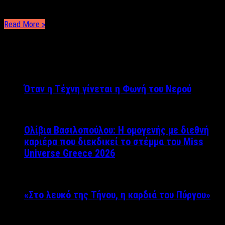
δύναμη που …
Read More »
ΤΕΛΕΥΤΑΙΑ ΝΕΑ
Όταν η Τέχνη γίνεται η Φωνή του Νερού
Ολίβια Βασιλοπούλου: Η ομογενής με διεθνή
καριέρα που διεκδικεί το στέμμα του Miss
Universe Greece 2026
«Στο λευκό της Τήνου, η καρδιά του Πύργου»