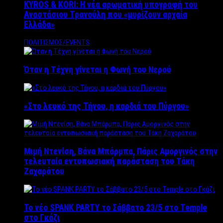
KYROS & KORI: Η νέα αρωματική υπογραφή του
Αναστάσιου Τρανούλη που «μυρίζουν αρχαία
Ελλάδα»
ΠΟΛΙΤΙΣΜΟΣ/EVENTS
Όταν η Τέχνη γίνεται η Φωνή του Νερού
«Στο λευκό της Τήνου, η καρδιά του Πύργου»
Μιμή Ντενίση, Βάνα Μπάρμπα, Πάρις Αμοργινός στην
τελευταία εντυπωσιακή παράσταση του Τάκη
Ζαχαράτου
Το νέο SPANK PARTY το Σάββατο 23/5 στο Temple
στο Γκάζι