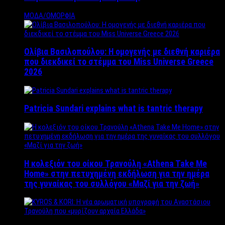
ΜΟΔΑ/ΟΜΟΡΦΙΑ
Ολίβια Βασιλοπούλου: Η ομογενής με διεθνή καριέρα
που διεκδικεί το στέμμα του Miss Universe Greece
2026
Patricia Sundari explains what is tantric therapy
Η κολεξιόν του οίκου Τρανούλη «Athena Take Me
Home» στην πετυχημένη εκδήλωση για την ημέρα
της γυναίκας του συλλόγου «Μαζί για την ζωή»