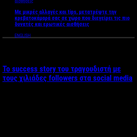
Με μικρές αλλαγές και tips, μετατρέψτε την
κρεβατοκάμαρά σας σε χώρο που διεγείρει τις πιο
δυνατές και ερωτικές αισθήσεις
ENGLISH
Tag Archives:
τραγουδιστής
Το success story του τραγουδιστή με
τους χιλιάδες followers στα social media
Βαγγέλης Καράλης Ο Κώστας Αρμενόπουλος αποτελεί
αναμφίβολα success story στον χώρο της Τέχνης κυρίως για το
μεγαλείο ψυχής, δύναμης και αισιοδοξίας που διαθέτει. Πριν
από τρία χρόνια ένα αναπάντεχο γεγονός θα του αλλάξει
οριστικά την ζωή. Ο αιφνίδιος θάνατος στενού του
οικογενειακού προσώπου, τον έκανε να συνειδητοποιήσει την