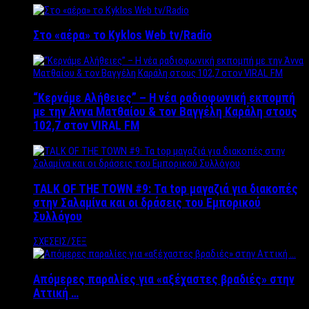
Στο «αέρα» το Kyklos Web tv/Radio
“Kερνάμε Αλήθειες” – Η νέα ραδιοφωνική εκπομπή
με την Άννα Ματθαίου & τον Βαγγέλη Καράλη στους
102,7 στον VIRAL FM
TALK OF THE TOWN #9: Τα top μαγαζιά για διακοπές
στην Σαλαμίνα και οι δράσεις του Εμπορικού
Συλλόγου
ΣΧΕΣΕΙΣ/ΣΕΞ
Απόμερες παραλίες για «αξέχαστες βραδιές» στην
Αττική …