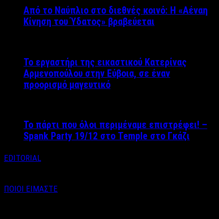
Από το Ναύπλιο στο διεθνές κοινό: Η «Αέναη
Κίνηση του Ύδατος» βραβεύεται
Το εργαστήρι της εικαστικού Κατερίνας
Αρμενοπούλου στην Εύβοια, σε έναν
προορισμό μαγευτικό
Το πάρτι που όλοι περιμέναμε επιστρέφει! –
Spank Party 19/12 στο Temple στο Γκάζι
EDITORIAL
ΠΟΙΟΙ ΕΙΜΑΣΤΕ
Email : info@labelnews.gr