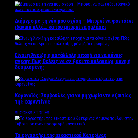
Διήμερο με τη νέα μου σχέση – Μπορεί να φαντάζει
ιδανικό αλλά… κάπου μπορεί να χαλάσει
Είναι η Άνοιξη η κατάλληλη εποχή για να κάνεις
σχέση; Πώς θέλεις να σε βρει το καλοκαίρι, μόνη ή
δεσμευμένη;
Κορονοϊός: Συμβουλές για να μη χωρίσετε εξαιτίας
της καραντίνας
SUCCESS STORIES
Το εργαστήρι της εικαστικού Κατερίνας