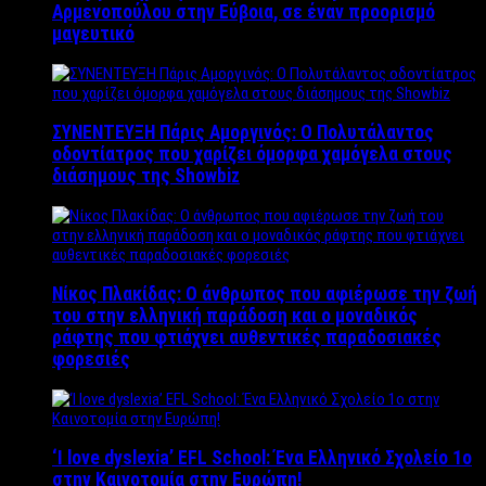
Αρμενοπούλου στην Εύβοια, σε έναν προορισμό
μαγευτικό
ΣΥΝΕΝΤΕΥΞΗ Πάρις Αμοργινός: O Πολυτάλαντος
οδοντίατρος που χαρίζει όμορφα χαμόγελα στους
διάσημους της Showbiz
Νίκος Πλακίδας: O άνθρωπος που αφιέρωσε την ζωή
του στην ελληνική παράδοση και ο μοναδικός
ράφτης που φτιάχνει αυθεντικές παραδοσιακές
φορεσιές
‘Ι love dyslexia’ EFL School: Ένα Ελληνικό Σχολείo 1ο
στην Καινοτομία στην Ευρώπη!