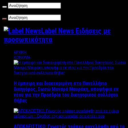
Πέμπτη , 06/08/2026
Label News Ειδήσεις με
προσωπικότητα
ΑΡΧΙΚΗ
ΚΟΙΝΩΝΙΑ
Η έμπειρη και διακεκριμένη στο Πανελλήνιο
δικηγόρος, Σωσώ Μαναρά Μαυράκη, υποψήφια εκ
νέου για την Προεδρία του δικηγορικού συλλόγου
Θήβας
ΑΠΟΚΛΕΙΣΤΙΚΟ: Γνωστός τράπερ συνελήφθη από το