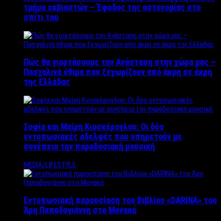
τμήμα εκβιαστών – Έφοδος της αστυνομίας στο
σπίτι του
Πώς θα γιορτάσουμε την Ανάσταση στην χώρα μας –
Πασχαλινά έθιμα που ξεχωρίζουν από άκρη σε άκρη
της Ελλάδας
Σοφία και Μαίρη Κιοσκέρογλου: Οι δύο
εντυπωσιακές αδελφές που υπηρετούν με
συνέπεια την παραδοσιακή μουσική
MEDIA/LIFESTYLE
Εντυπωσιακή παρουσίαση του Βιβλίου «DARINA» του
Άρη Παπαδογιάννη στο Μονακό