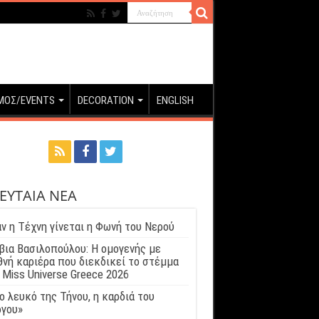
ΜΟΣ/EVENTS
DECORATION
ENGLISH
ΕΥΤΑΙΑ ΝΕΑ
ν η Τέχνη γίνεται η Φωνή του Νερού
βια Βασιλοπούλου: Η ομογενής με
θνή καριέρα που διεκδικεί το στέμμα
 Miss Universe Greece 2026
ο λευκό της Τήνου, η καρδιά του
γου»