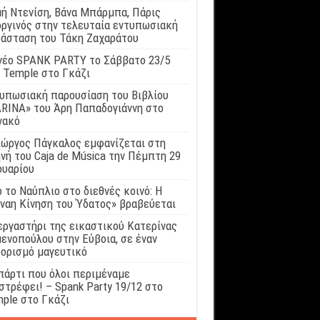
ή Ντενίση, Βάνα Μπάρμπα, Πάρις
ργινός στην τελευταία εντυπωσιακή
άσταση του Τάκη Ζαχαράτου
νέο SPANK PARTY το Σάββατο 23/5
 Temple στο Γκάζι
υπωσιακή παρουσίαση του Βιβλίου
RINA» του Άρη Παπαδογιάννη στο
νακό
ιώργος Πάγκαλος εμφανίζεται στη
νή του Caja de Música την Πέμπτη 29
ουαρίου
 το Ναύπλιο στο διεθνές κοινό: Η
ναη Κίνηση του Ύδατος» βραβεύεται
εργαστήρι της εικαστικού Κατερίνας
ενοπούλου στην Εύβοια, σε έναν
ορισμό μαγευτικό
πάρτι που όλοι περιμέναμε
στρέφει! – Spank Party 19/12 στο
ple στο Γκάζι