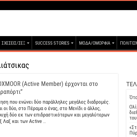
ΣΧΕΣΕΙΣ/ΣΕΞ
SUCCESS STORIES
ΜΟΔΑ/ΟΜΟΡΦΙΑ
ΠΟΛΙΤΙΣ
λιάτσικας
ΤΕΛ
OXMOOR (Active Member) έρχονται στο
αραπόρτι”
Ότα
τηση που ενώνει δύο παράλληλες μεγάλες διαδρομές.
Ολί
 οι δύο, στο Πέραμα ο ένας, στο Μενίδι ο άλλος,
διε
η ψυχή δύο εκ των επιδραστικότερων και μεγαλύτερων
του
 Λαξ και των Active …
«Στ
Πύρ