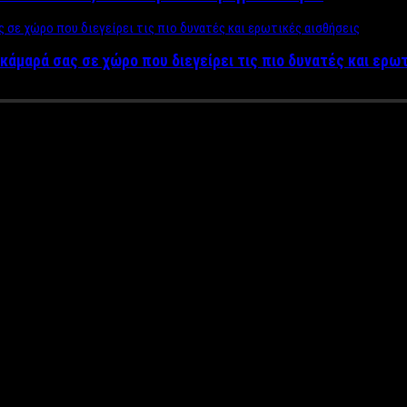
κάμαρά σας σε χώρο που διεγείρει τις πιο δυνατές και ερω
ξε όλα και γιορτάζει γυμνός τ
 που σίγουρα θα αναστατώσει τους θαυμαστές του.
«Δεν θα μπορέσω», σε μουσική του Χρήστου Σαντικάι και στίχους 
ds
, και σίγουρα θα αποτελέσει τον ύμνο των ερωτευμένων.
του σκηνοθέτη Γιώργου Μπενιουδάκη, ο ερμηνευτής, βγήκε κυριολε
 που δίνει όλο του το είναι στην ερμηνεία, ενώ μπαίνει για τα κα
 μουσική σκηνή, είναι το αγαπημένο συγκρότημα του επιχειρηματ
ελούν «ορόσημο» στο βιογραφικό τους.
Το «Δεν θα μπορέσω» από τ