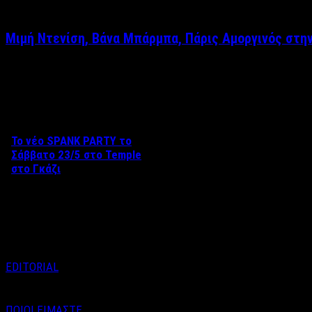
Μιμή Ντενίση, Βάνα Μπάρμπα, Πάρις Αμοργινός στη
Δείτε επίσης
Το νέο SPANK PARTY το
Σάββατο 23/5 στο Temple
στο Γκάζι
Aπό τον Βαγγέλη Καράλη Το
Σάββατο 23 Μαΐου, το Black
Temple Athens …
EDITORIAL
ΠΟΙΟΙ ΕΙΜΑΣΤΕ