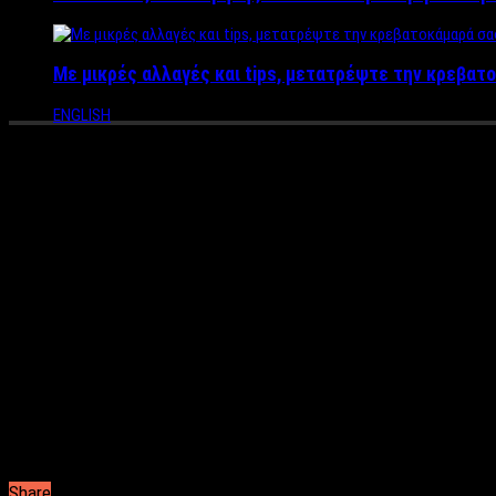
Με μικρές αλλαγές και tips, μετατρέψτε την κρεβατο
ENGLISH
Έλληνας τραγουδιστής τα πέτα
Ανήμερα του Αγίου Βαλεντίνου κυκλοφορεί το νέο του τραγούδι,
Πρόκειται για μία άκρως δυναμική ερωτική μπαλάντα, με τίτλο 
Θανάση Βασιλόπουλο, που θα κυκλοφορήσει από την
Panik
Recor
Για τις ανάγκες του βιντεοκλίπ όμως, και υπό την καθοδήγηση 
συμβαίνει στους ερωτευμένους.
Ο λόγος για τον ανατρεπτικό
frontman
των 719, Χρήστο Ζωτιάδη,
14 Φεβρουαρίου, και σίγουρα θα «κόψει» τις ανάσες.
Ο Χρήστος Ζωτιάδης και οι 719, έχουν μπει πλέον δυναμικά στη
Θεοδωρίδου, τον Κωνσταντίνο Αργυρό και τον Νίκο Βέρτη, αποτ
Φεβρουαρίου από την
Panic
.
Share