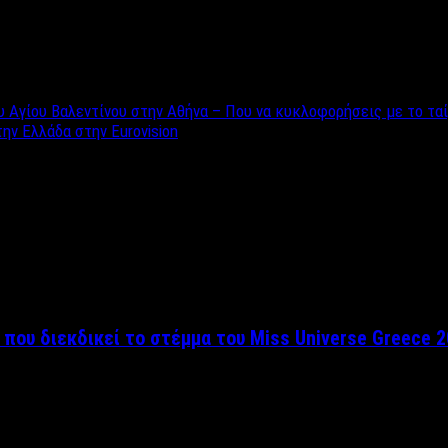
υ Αγίου Βαλεντίνου στην Αθήνα – Που να κυκλοφορήσεις με το ταί
ην Ελλάδα στην Eurovision
 που διεκδικεί το στέμμα του Miss Universe Greece 