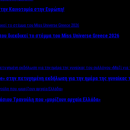
ο στην Καινοτομία στην Ευρώπη!
που διεκδικεί το στέμμα του Miss Universe Greece 2026
e» στην πετυχημένη εκδήλωση για την ημέρα της γυναίκας τ
άσιου Τρανούλη που «μυρίζουν αρχαία Ελλάδα»