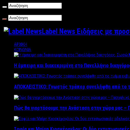
Παρασκευή , 07/08/2026
Label News Ειδήσεις με προ
ΑΡΧΙΚΗ
ΚΟΙΝΩΝΙΑ
Η έμπειρη και διακεκριμένη στο Πανελλήνιο δικηγόρ
ΑΠΟΚΛΕΙΣΤΙΚΟ: Γνωστός τράπερ συνελήφθη από το τ
Πώς θα γιορτάσουμε την Ανάσταση στην χώρα μας – Π
Σοφία και Μαίρη Κιοσκέρογλου: Οι δύο εντυπωσιακέ