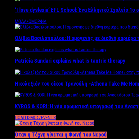
‘Ι love dyslexia’ EFL School: Ένα Ελληνικό Σχολείo 1
ΜΟΔΑ/ΟΜΟΡΦΙΑ
Ολίβια Βασιλοπούλου: Η ομογενής με διεθνή καριέρα 
Patricia Sundari explains what is tantric therapy
Η κολεξιόν του οίκου Τρανούλη «Athena Take Me Hom
KYROS & KORI: Η νέα αρωματική υπογραφή του Αναστ
ΠΟΛΙΤΙΣΜΟΣ/EVENTS
Όταν η Τέχνη γίνεται η Φωνή του Νερού