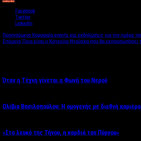
Facebook
Twitter
LinkedIn
Προηγούμενο
Κορυφαία events και εκδηλώσεις για την ημέρα το
Επόμενο
Ποια είναι η Κατερίνα Ντούσκα που θα εκπροσωπήσει τ
Σχετικά άρθρα
Όταν η Τέχνη γίνεται η Φωνή του Νερού
Ολίβια Βασιλοπούλου: Η ομογενής με διεθνή καριέρα
«Στο λευκό της Τήνου, η καρδιά του Πύργου»