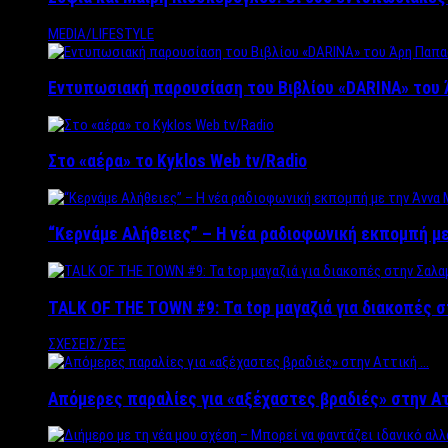
MEDIA/LIFESTYLE
Εντυπωσιακή παρουσίαση του Βιβλίου «DARINA» του 
Στο «αέρα» το Kyklos Web tv/Radio
“Kερνάμε Αλήθειες” – Η νέα ραδιοφωνική εκπομπή με
TALK OF THE TOWN #9: Τα top μαγαζιά για διακοπές σ
ΣΧΕΣΕΙΣ/ΣΕΞ
Απόμερες παραλίες για «αξέχαστες βραδιές» στην Α