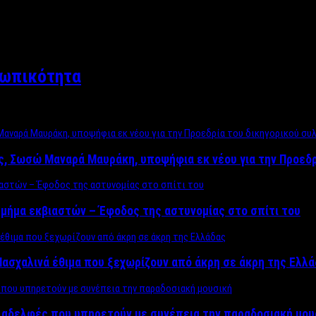
σωπικότητα
ος, Σωσώ Μαναρά Μαυράκη, υποψήφια εκ νέου για την Προεδ
μήμα εκβιαστών – Έφοδος της αστυνομίας στο σπίτι του
ασχαλινά έθιμα που ξεχωρίζουν από άκρη σε άκρη της Ελλ
ς αδελφές που υπηρετούν με συνέπεια την παραδοσιακή μου