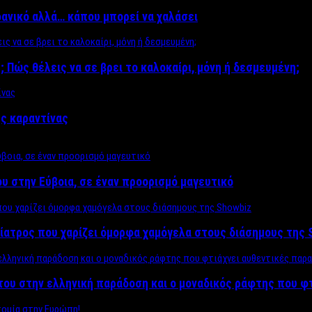
δανικό αλλά… κάπου μπορεί να χαλάσει
; Πώς θέλεις να σε βρει το καλοκαίρι, μόνη ή δεσμευμένη;
ης καραντίνας
υ στην Εύβοια, σε έναν προορισμό μαγευτικό
ίατρος που χαρίζει όμορφα χαμόγελα στους διάσημους της 
του στην ελληνική παράδοση και ο μοναδικός ράφτης που φ