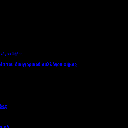
ρία του δικηγορικού συλλόγου Θήβας
άδας
σική