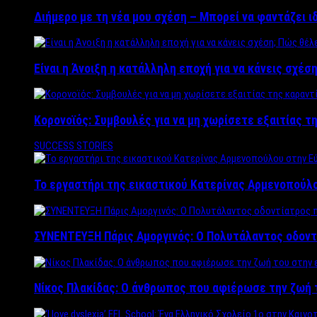
Διήμερο με τη νέα μου σχέση – Μπορεί να φαντάζει ι
Είναι η Άνοιξη η κατάλληλη εποχή για να κάνεις σχέση
Κορονοϊός: Συμβουλές για να μη χωρίσετε εξαιτίας τ
SUCCESS STORIES
Το εργαστήρι της εικαστικού Κατερίνας Αρμενοπούλο
ΣΥΝΕΝΤΕΥΞΗ Πάρις Αμοργινός: O Πολυτάλαντος οδοντ
Νίκος Πλακίδας: O άνθρωπος που αφιέρωσε την ζωή 