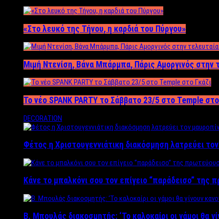
«Στο λευκό της Τήνου, η καρδιά του Πύργου»
Μιμή Ντενίση, Βάνα Μπάρμπα, Πάρις Αμοργινός στην
Το νέο SPANK PARTY το Σάββατο 23/5 στο Temple στο
DECORATION
Φέτος η Χριστουγεννιάτικη διακόσμηση λατρεύει το
Κάνε το μπαλκόνι σου τον επίγειο “παράδεισο” της 
Β. Μπουλάς διακοσμητής: ‘Το καλοκαίρι οι γάμοι θα γ