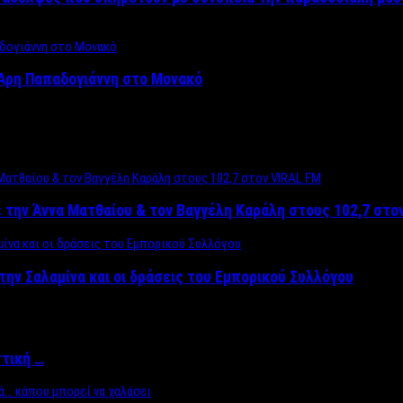
Άρη Παπαδογιάννη στο Μονακό
 την Άννα Ματθαίου & τον Βαγγέλη Καράλη στους 102,7 στο
την Σαλαμίνα και οι δράσεις του Εμπορικού Συλλόγου
ττική …