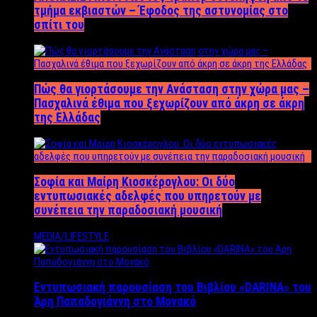
τμήμα εκβιαστών – Έφοδος της αστυνομίας στο
σπίτι του
Πώς θα γιορτάσουμε την Ανάσταση στην χώρα μας –
Πασχαλινά έθιμα που ξεχωρίζουν από άκρη σε άκρη
της Ελλάδας
Σοφία και Μαίρη Κιοσκέρογλου: Οι δύο
εντυπωσιακές αδελφές που υπηρετούν με
συνέπεια την παραδοσιακή μουσική
MEDIA/LIFESTYLE
Εντυπωσιακή παρουσίαση του Βιβλίου «DARINA» του
Άρη Παπαδογιάννη στο Μονακό