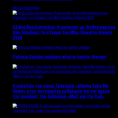
ΜΟΔΑ/ΟΜΟΡΦΙΑ
Ολίβια Βασιλοπούλου: Η ομογενής με διεθνή καριέρα
που διεκδικεί το στέμμα του Miss Universe Greece
2026
Patricia Sundari explains what is tantric therapy
Η κολεξιόν του οίκου Τρανούλη «Athena Take Me
Home» στην πετυχημένη εκδήλωση για την ημέρα
της γυναίκας του συλλόγου «Μαζί για την ζωή»