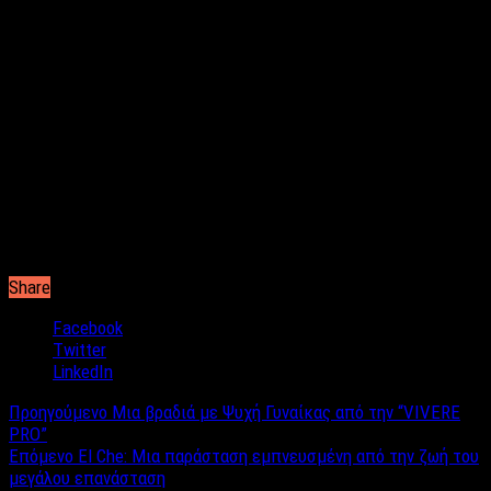
Share
Facebook
Twitter
LinkedIn
Προηγούμενο
Μια βραδιά με Ψυχή Γυναίκας από την “VIVERE
PRO”
Επόμενο
El Che: Mια παράσταση εμπνευσμένη από την ζωή του
μεγάλου επανάσταση