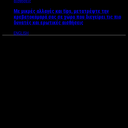
Με μικρές αλλαγές και tips, μετατρέψτε την
κρεβατοκάμαρά σας σε χώρο που διεγείρει τις πιο
δυνατές και ερωτικές αισθήσεις
ENGLISH
Έφυγε από την ζωή η
Πρόεδρος του εμπορικού
Συλλόγου Σαλαμίνας, Ορσία
Ραπαντζίκου
Θλίψη έχει προκαλέσει η απώλεια της Προέδρου του
εμπορικού συλλόγου Σαλαμίνας, Ορσίας Ραπαντζίκου.
Η είδηση προκαλεί σοκ και απέραντη θλίψη καθώς τον
τελευταίο χρόνο έδινε γενναία μάχη με τον καρκίνο αλλά
τελικά κατέληξε την Κυριακή 27/3 το πρωί.