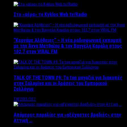
Στο «αέρα» το Kyklos Web tv/Radio
“Kερνάμε Αλήθειες” – Η νέα ραδιοφωνική εκπομπή
με την Άννα Ματθαίου & τον Βαγγέλη Καράλη στους
102,7 στον VIRAL FM
TALK OF THE TOWN #9: Τα top μαγαζιά για διακοπές
στην Σαλαμίνα και οι δράσεις του Εμπορικού
Συλλόγου
ΣΧΕΣΕΙΣ/ΣΕΞ
Απόμερες παραλίες για «αξέχαστες βραδιές» στην
Αττική …