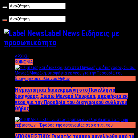
Σάββατο , 08/08/2026
Label News Ειδήσεις με
προσωπικότητα
ΑΡΧΙΚΗ
ΚΟΙΝΩΝΙΑ
Η έμπειρη και διακεκριμένη στο Πανελλήνιο
δικηγόρος, Σωσώ Μαναρά Μαυράκη, υποψήφια εκ
νέου για την Προεδρία του δικηγορικού συλλόγου
Θήβας
ΑΠΟΚΛΕΙΣΤΙΚΟ: Γνωστός τράπερ συνελήφθη από το