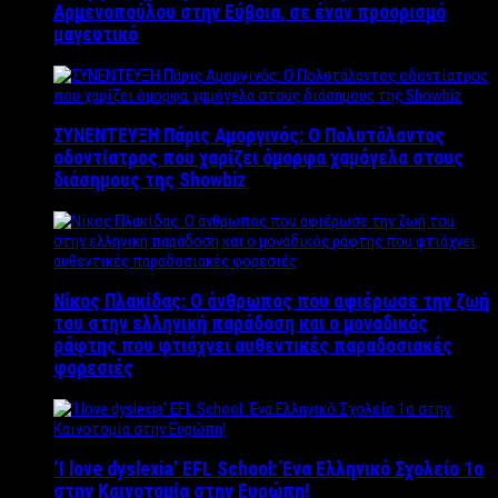
Αρμενοπούλου στην Εύβοια, σε έναν προορισμό
μαγευτικό
ΣΥΝΕΝΤΕΥΞΗ Πάρις Αμοργινός: O Πολυτάλαντος
οδοντίατρος που χαρίζει όμορφα χαμόγελα στους
διάσημους της Showbiz
Νίκος Πλακίδας: O άνθρωπος που αφιέρωσε την ζωή
του στην ελληνική παράδοση και ο μοναδικός
ράφτης που φτιάχνει αυθεντικές παραδοσιακές
φορεσιές
‘Ι love dyslexia’ EFL School: Ένα Ελληνικό Σχολείo 1ο
στην Καινοτομία στην Ευρώπη!