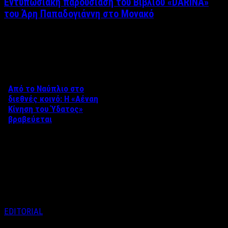
Εντυπωσιακή παρουσίαση του Βιβλίου «DARINA»
του Άρη Παπαδογιάννη στο Μονακό
Δείτε επίσης
Από το Ναύπλιο στο
διεθνές κοινό: Η «Αέναη
Κίνηση του Ύδατος»
βραβεύεται
Στο πλαίσιο του 8ου Διεθνούς
Φεστιβάλ Κινηματογράφου
Ναυπλίου «ΓΕΦΥΡΕΣ», το
ντοκιμαντέρ «Η Αέναη Κίνηση
του …
EDITORIAL