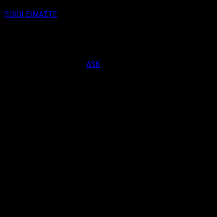
ΠΟΙΟΙ ΕΙΜΑΣΤΕ
Email : info@labelnews.gr
Τηλέφωνο : 6998712903
(Βαγγέλης Καράλης - Αρχισυντάκτης)
Designed & Developed by
ASK
© Copyright 2026, LabelNews - All Rights Reserved