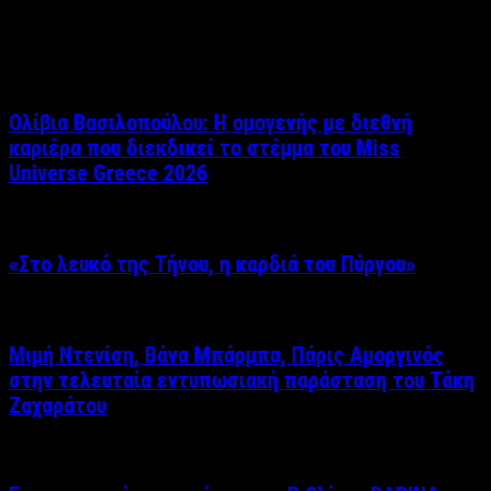
Σχετικά άρθρα
Ολίβια Βασιλοπούλου: Η ομογενής με διεθνή
καριέρα που διεκδικεί το στέμμα του Miss
Universe Greece 2026
«Στο λευκό της Τήνου, η καρδιά του Πύργου»
Μιμή Ντενίση, Βάνα Μπάρμπα, Πάρις Αμοργινός
στην τελευταία εντυπωσιακή παράσταση του Τάκη
Ζαχαράτου