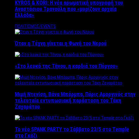
KYROS & KORI: Η νέα αρωματική υπογραφή του
Αναστάσιου Τρανούλη που «μυρίζουν αρχαία
Ελλάδα»
ΠΟΛΙΤΙΣΜΟΣ/EVENTS
Όταν η Τέχνη γίνεται η Φωνή του Νερού
«Στο λευκό της Τήνου, η καρδιά του Πύργου»
Μιμή Ντενίση, Βάνα Μπάρμπα, Πάρις Αμοργινός στην
τελευταία εντυπωσιακή παράσταση του Τάκη
Ζαχαράτου
Το νέο SPANK PARTY το Σάββατο 23/5 στο Temple
στο Γκάζι