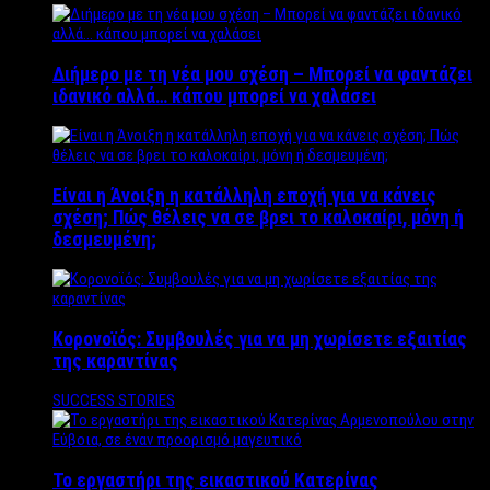
Διήμερο με τη νέα μου σχέση – Μπορεί να φαντάζει
ιδανικό αλλά… κάπου μπορεί να χαλάσει
Είναι η Άνοιξη η κατάλληλη εποχή για να κάνεις
σχέση; Πώς θέλεις να σε βρει το καλοκαίρι, μόνη ή
δεσμευμένη;
Κορονοϊός: Συμβουλές για να μη χωρίσετε εξαιτίας
της καραντίνας
SUCCESS STORIES
Το εργαστήρι της εικαστικού Κατερίνας